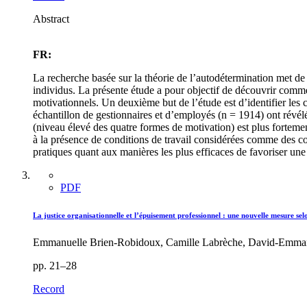
Abstract
FR:
La recherche basée sur la théorie de l’autodétermination met de l
individus. La présente étude a pour objectif de découvrir comment 
motivationnels. Un deuxième but de l’étude est d’identifier les c
échantillon de gestionnaires et d’employés (n = 1914) ont révélé
(niveau élevé des quatre formes de motivation) est plus fortement
à la présence de conditions de travail considérées comme des co
pratiques quant aux manières les plus efficaces de favoriser un
PDF
La justice organisationnelle et l’épuisement professionnel : une nouvelle mesure selo
Emmanuelle Brien‐Robidoux, Camille Labrèche, David‐Emmanu
pp. 21–28
Record