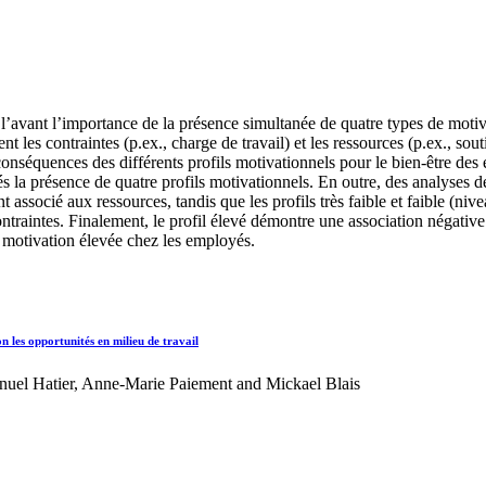
’avant l’importance de la présence simultanée de quatre types de motivati
les contraintes (p.ex., charge de travail) et les ressources (p.ex., soutie
onséquences des différents profils motivationnels pour le bien-être des e
s la présence de quatre profils motivationnels. En outre, des analyses d
 associé aux ressources, tandis que les profils très faible et faible (niv
ntraintes. Finalement, le profil élevé démontre une association négativ
e motivation élevée chez les employés.
n les opportunités en milieu de travail
el Hatier, Anne‐Marie Paiement and Mickael Blais