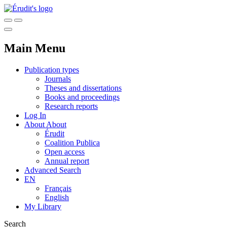
Main Menu
Publication types
Journals
Theses and dissertations
Books and proceedings
Research reports
Log In
About
About
Érudit
Coalition Publica
Open access
Annual report
Advanced Search
EN
Français
English
My Library
Search