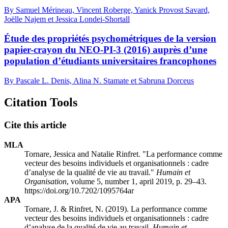
By Samuel Mérineau, Vincent Roberge, Yanick Provost Savard,
Joëlle Najem et Jessica Londei-Shortall
Étude des propriétés psychométriques de la version
papier-crayon du NEO-PI-3 (2016) auprès d’une
population d’étudiants universitaires francophones
By Pascale L. Denis, Alina N. Stamate et Sabruna Dorceus
Citation Tools
Cite this article
MLA
Tornare, Jessica and Natalie Rinfret. "La performance comme
vecteur des besoins individuels et organisationnels : cadre
d’analyse de la qualité de vie au travail."
Humain et
Organisation
, volume 5, number 1, april 2019, p. 29–43.
https://doi.org/10.7202/1095764ar
APA
Tornare, J. & Rinfret, N. (2019). La performance comme
vecteur des besoins individuels et organisationnels : cadre
d’analyse de la qualité de vie au travail.
Humain et