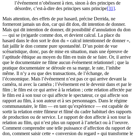
l’événement n’obéissent à rien, sinon à des principes de
désordre, c’est-à-dire des principes sans principe
[31]
.
Mais attention, des effets de pur hasard, précise Derrida, ne
formeront jamais un don, car qui dit don, dit intention de donner.
Mais qui dit intention de donner, dit possibilité d’annulation du don
— qui se (re)garde comme don, et devient calcul. La place du
hasard dans le don sort le don du « calcul intentionnel de donner »,
fait jaillir le don comme pure spontanéité. D’un point de vue
scénaristique, donc, pas de mise en situation, mais une épreuve de
l’aptitude éthique au moyen du film en train de se faire. Or, il arrive
que le documentaire ne filme aucun événement relationnel ; que la
pratique documentaire se déroule en sa marge, le rate, l’inhibe
même. Il n’y a eu que des transactions, de l’échange, de
l’économique. Mais l’événement n’est pas ce qui arrive devant la
caméra, ni avec la caméra ; l’événement est le devenir dans et par le
film ; le film est ce qui arrive à la relation ; cette relation affectée par
le film est à son tour ce qui affecte le spectateur, ce qui affecte son
rapport au film, à son auteur et à ses personnages. Dans le régime
communautaire, le film — en tant qu’expérience — est capable de
sortir la relation entre filmeur et filmé du cadre habituel des rapports
de production ou de service. Le rapport de don affecte à son tour la
relation au film, qui n’est plus un rapport à l’artefact ou à l’oeuvre.
Comment comprendre une telle puissance d’affection du rapport de
don, comment saisir cette « conversion du regard » qui transforme le