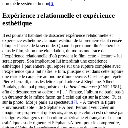
nommé le système du don
[6]
.
Expérience relationnelle et expérience
esthétique
Il est pourtant habituel de dissocier expérience relationnelle et
expérience esthétique : la manifestation de la première étant censée
bloquer l’accès de la seconde. Quand la personne filmée cherche
dans le film, sinon une élucidation, du moins une trace de
l’expérience relationnelle d’où provient le film, cette « lecture » lui
serait propre. Son implication lui interdirait une expérience
esthétique à part entière, qui repose sur une rupture complète avec
l’expérience qui a fait naître le film, puisque c’est dans cette rupture
que réside le caractère autonome d’une oeuvre. C’est ce que répète
Pierre Perrault, dans les lettres qu’il adresse à Stéphane-Albert
Boulais, principal protagoniste de
La bête lumineuse
(ONF, 1981),
afin de désamorcer sa colère : « […] l’image, l’album ne parle pas à
un étranger de la même façon qu’à celui qui est sur la photo. Tu es
sur la photo. Moi je parle au spectateur
[7]
. » À travers la figure
« invraisemblable » de Stéphane-Albert, Perrault veut créer un
imaginaire proprement québécois, alors que celui-ci est colonisé par
les figures étrangères de la culture américaine et française. Le choc
esthétique est de rigueur, et Stéphane-Albert, pour le comprendre,
doit se défaire de l’expérience du tournage et du souvenir