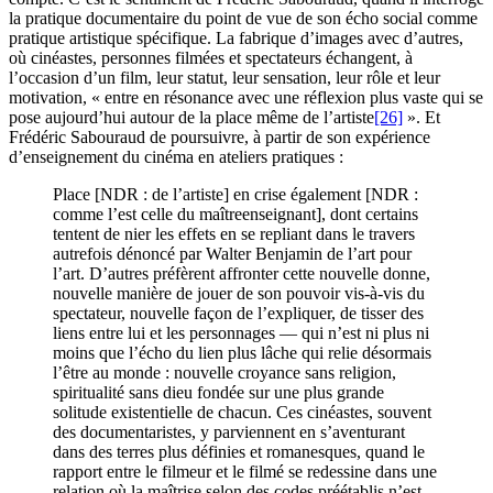
la pratique documentaire du point de vue de son écho social comme
pratique artistique spécifique. La fabrique d’images avec d’autres,
où cinéastes, personnes filmées et spectateurs échangent, à
l’occasion d’un film, leur statut, leur sensation, leur rôle et leur
motivation, « entre en résonance avec une réflexion plus vaste qui se
pose aujourd’hui autour de la place même de l’artiste
[26]
». Et
Frédéric Sabouraud de poursuivre, à partir de son expérience
d’enseignement du cinéma en ateliers pratiques :
Place [NDR : de l’artiste] en crise également [NDR :
comme l’est celle du maîtreenseignant], dont certains
tentent de nier les effets en se repliant dans le travers
autrefois dénoncé par Walter Benjamin de l’art pour
l’art. D’autres préfèrent affronter cette nouvelle donne,
nouvelle manière de jouer de son pouvoir vis-à-vis du
spectateur, nouvelle façon de l’expliquer, de tisser des
liens entre lui et les personnages — qui n’est ni plus ni
moins que l’écho du lien plus lâche qui relie désormais
l’être au monde : nouvelle croyance sans religion,
spiritualité sans dieu fondée sur une plus grande
solitude existentielle de chacun. Ces cinéastes, souvent
des documentaristes, y parviennent en s’aventurant
dans des terres plus définies et romanesques, quand le
rapport entre le filmeur et le filmé se redessine dans une
relation où la maîtrise selon des codes préétablis n’est