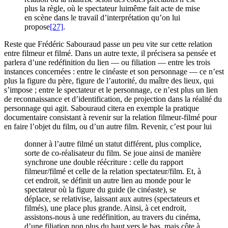
plus la règle, où le spectateur luimême fait acte de mise
en scène dans le travail d’interprétation qu’on lui
propose
[27]
.
Reste que Frédéric Sabouraud passe un peu vite sur cette relation
entre filmeur et filmé. Dans un autre texte, il précisera sa pensée et
parlera d’une redéfinition du lien — ou filiation — entre les trois
instances concernées : entre le cinéaste et son personnage — ce n’est
plus la figure du père, figure de l’autorité, du maître des lieux, qui
s’impose ; entre le spectateur et le personnage, ce n’est plus un lien
de reconnaissance et d’identification, de projection dans la réalité du
personnage qui agit. Sabouraud citera en exemple la pratique
documentaire consistant à revenir sur la relation filmeur-filmé pour
en faire l’objet du film, ou d’un autre film. Revenir, c’est pour lui
donner à l’autre filmé un statut différent, plus complice,
sorte de co-réalisateur du film. Se joue ainsi de manière
synchrone une double réécriture : celle du rapport
filmeur/filmé et celle de la relation spectateur/film. Et, à
cet endroit, se définit un autre lien au monde pour le
spectateur où la figure du guide (le cinéaste), se
déplace, se relativise, laissant aux autres (spectateurs et
filmés), une place plus grande. Ainsi, à cet endroit,
assistons-nous à une redéfinition, au travers du cinéma,
d’une filiation non plus du haut vers le bas, mais côte à