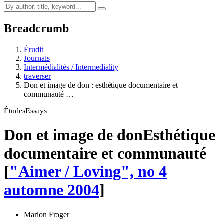
Breadcrumb
Érudit
Journals
Intermédialités / Intermediality
traverser
Don et image de don : esthétique documentaire et
communauté …
Études
Essays
Don et image de don
Esthétique
documentaire et communauté
[
"Aimer / Loving", no 4
automne 2004
]
Marion Froger