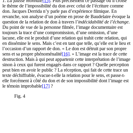
1. La fausse monnaie
[15]
. Plus précisément ce passage où il croise
le thème de l’impossibilité du don avec celui de l’écriture comme
don. Jacques Derrida n’y parle pas d’expérience filmique. En
revanche, son analyse d’un poème en prose de Baudelaire évoque la
question de la relation de don à travers l’
indécidabilité de l’échange
.
Du point de vue de la personne filmée, l’image documentaire est
toujours la trace d’une compromission, d’une omission, d’une
lacune, elle est le produit d’une relation qui trahit cette relation, qui
en dissémine le sens. Mais c’est en tant que telle, qu’elle est le lieu et
l’occasion d’un rapport de don. « Le don est détruit par son propre
sens et sa propre phénoménalité
[16]
. » L’image est la trace de cette
destruction. Mais à qui peut appartenir cette interprétation de l’image
sinon à ceux qui furent engagés dans ce rapport ? Quelle perception
peut bien en avoir le public ? La réception, qui fait de cette trace un
texte déchiffrable, évacue-t-elle la relation pour le sens, et passe-t-
elle forcément à côté du don et de son impossibilité dont l’image est
le témoin improbable
[17]
?
Fig. 4