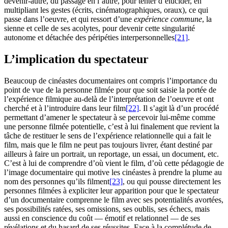
devenir-autre, du passage en l’autre, pour tenter d’élucider, en
multipliant les gestes (écrits, cinématographiques, oraux), ce qui
passe dans l’oeuvre, et qui ressort d’une
expérience commune
, la
sienne et celle de ses acolytes, pour devenir cette singularité
autonome et détachée des péripéties interpersonnelles
[21]
.
L’implication du spectateur
Beaucoup de cinéastes documentaires ont compris l’importance du
point de vue de la personne filmée pour que soit saisie la portée de
l’expérience filmique au-delà de l’interprétation de l’oeuvre et ont
cherché et à l’introduire dans leur film
[22]
. Il s’agit là d’un procédé
permettant d’amener le spectateur à se percevoir lui-même comme
une personne filmée potentielle, c’est à lui finalement que revient la
tâche de restituer le sens de l’expérience relationnelle qui a fait le
film, mais que le film ne peut pas toujours livrer, étant destiné par
ailleurs à faire un portrait, un reportage, un essai, un document, etc.
C’est à lui de comprendre d’où vient le film, d’où cette pédagogie de
l’image documentaire qui motive les cinéastes à prendre la plume au
nom des personnes qu’ils filment
[23]
, ou qui pousse directement les
personnes filmées à expliciter leur apparition pour que le spectateur
d’un documentaire comprenne le film avec ses potentialités avortées,
ses possibilités ratées, ses omissions, ses oublis, ses échecs, mais
aussi en conscience du coût — émotif et relationnel — de ses
révélations et du hasard de ses réussites. Face à la complétude de