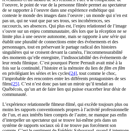
l’oeuvre, le point de vue de la personne filmée permet au spectateur
de se rapporter à l’oeuvre dans une expérience esthétique qui
conteste le monde des images dans l’oeuvre ; un monde qui n’en est
pas un, qui ne vaut que par ses trous, ses incohérences, ses
raccourcis, ses absences. Qui plus est, l’enjeu relationnel de l’image
s’ouvre sur un enjeu communautaire, dès lors que la réception ne se
limite plus à une oeuvre autonome, mais se rapporte à
une série
qui
établit une pluralité de connections entre des événements et des
personnages, tout en préservant le partage radical des histoires
singulières qui se croisent devant la caméra, l’incommensurabilité
des moments qu’elle enregistre, l’indissociabilité des événements de
leur rendu filmique. C’est pourquoi Pierre Perrault avait misé à la
fois sur la continuité, l’histoire et la mémoire du lien de
film en film
en privilégiant les séries et les cycles
[24]
, tout comme le choc,
l’improbable des rencontres entre les différents protagonistes de ses
films
[25]
. C’est n’est donc pas tant un miroir qu’il tendait au
Québécois, qu’un art de faire lien qui puisse exacerber leur désir de
communauté.
L’expérience relationnelle filmeur-filmé, qui excède toujours plus ou
moins les rapports conventionnels propres à l’activité professionnelle
de l’un, et aux intérêts bien compris de l’autre, ne manque pas enfin
d’interpeller un spectateur qui se trouve lui-même pris dans un
système de rapports sociaux où il ne trouve pas forcément son
compte. C’est le sentiment de Frédéric Sabouraud, quand il interroge