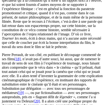
spectateur qu’à la condition qu’il sorte d’un rapport strict à l’oeuvre,
et que lui soient fournis d’autres moyens de se rapporter à
l’expérience filmique : c’est en général la fonction du paratexte
promotionnel et critique, quand il n’est pas, comme dans le cas
présent, de nature philosophique, et de la main même de la personne
filmée. Reste que le recours à l’écriture, c’est-à-dire à une parole qui
fait retour dans son espacetemps propre, sur cette histoire, sur la
constitution de ce vécu comme histoire, semble nécessaire à
l’aperception de l’enjeu relationnel de l’image. D’où ce livre,
Tourner les mots
, écrit à deux mains, qui n’a aucune autre nécessité
que celle de coucher par écrit la bonne interprétation du film, le
travail du sens dont le film se fait le prétexte.
Pierre Perrault, de son côté, en publiant le découpage commenté de
ses films
[18]
, n’avait pas d’autre souci, lui aussi, que de ramener le
travail de sens de son film à l’expérience de tournage, nous faisant
alors comprendre que le vécu dans « le cinéma » qu’il prônait, était
tout autant celui qui se jouait pour la caméra que celui qui se jouait
avec elle. Il a alors tenté d’inventer la grammaire de cette explication
cinématographique de l’expérience, en instituant des rapports de
substitution
entre le cinéaste qu’il était et ses personnages.
Substitution par délégation — avec tous ses personnages de
médiateurs
[19]
—, ou par fictionalisation — avec ses personnages
autoproduits, pris en « flagrant délit de
légender
», comme l’a si
justement vu Deleuze
[20]
. Il a alors créé une poétique propre du