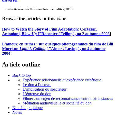
traverser
Tous droits réservés © Revue Intermédialités, 2013
Browse the articles in this issue
How to Watch the Story of Film Adaptation: Cortázar,
Antonioni,
Blow-Up
[
"Raconter / Telling", no 2 automne 2003
]
L’amour, en ruines : sur quelques photogrammes du film de Bill
Morrison
Light is Calling
[
"Aimer / Loving", no 4 automne
2004
]
Article outline
Back to top
Expérience relationnelle et expérience esthétique
Le don à l’oeuvre
L’implication du spectateur
L’épreuve du don
Filmer : un enjeu de reconnaissance entre trois instances
Médiation audiovisuelle et socialité du don
Note biographique
Notes