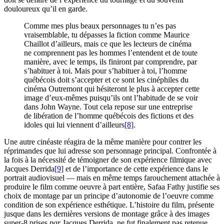
douloureux qu’il en garde.
Comme mes plus beaux personnages tu n’es pas
vraisemblable, tu dépasses la fiction comme Maurice
Chaillot d’ailleurs, mais ce que les lecteurs de cinéma
ne comprennent pas les hommes l’entendent et de toute
manière, avec le temps, ils finiront par comprendre, par
s’habituer à toi. Mais pour s’habituer à toi, l’homme
québécois doit s’accepter et ce sont les cinéphiles du
cinéma Outremont qui hésiteront le plus à accepter cette
image d’eux-mêmes puisqu’ils ont l’habitude de se voir
dans John Wayne. Tout cela repose sur une entreprise
de libération de l’homme québécois des fictions et des
idoles qui lui viennent d’ailleurs
[8]
.
Une autre cinéaste réagira de la même manière pour contrer les
réprimandes que lui adresse son personnage principal. Confrontée à
la fois à la nécessité de témoigner de son expérience filmique avec
Jacques Derrida
[9]
et de l’importance de cette expérience dans le
portrait audiovisuel — mais en même temps farouchement attachée à
produire le film comme oeuvre à part entière, Safaa Fathy justifie ses
choix de montage par un principe d’autonomie de l’oeuvre comme
condition de son expérience esthétique. L’histoire du film, présente
jusque dans les dernières versions de montage grâce à des images
super-8 prises
par
Jacques Derrida, ne fut finalement pas retenue