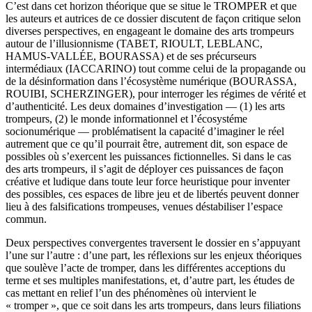
C’est dans cet horizon théorique que se situe le TROMPER et que
les auteurs et autrices de ce dossier discutent de façon critique selon
diverses perspectives, en engageant le domaine des arts trompeurs
autour de l’illusionnisme (TABET, RIOULT, LEBLANC,
HAMUS-VALLÉE, BOURASSA) et de ses précurseurs
intermédiaux (IACCARINO) tout comme celui de la propagande ou
de la désinformation dans l’écosystème numérique (BOURASSA,
ROUIBI, SCHERZINGER), pour interroger les régimes de vérité et
d’authenticité. Les deux domaines d’investigation — (1) les arts
trompeurs, (2) le monde informationnel et l’écosystéme
socionumérique — problématisent la capacité d’imaginer le réel
autrement que ce qu’il pourrait être, autrement dit, son espace de
possibles où s’exercent les puissances fictionnelles. Si dans le cas
des arts trompeurs, il s’agit de déployer ces puissances de façon
créative et ludique dans toute leur force heuristique pour inventer
des possibles, ces espaces de libre jeu et de libertés peuvent donner
lieu à des falsifications trompeuses, venues déstabiliser l’espace
commun.
Deux perspectives convergentes traversent le dossier en s’appuyant
l’une sur l’autre : d’une part, les réflexions sur les enjeux théoriques
que soulève l’acte de tromper, dans les différentes acceptions du
terme et ses multiples manifestations, et, d’autre part, les études de
cas mettant en relief l’un des phénomènes où intervient le
« tromper », que ce soit dans les arts trompeurs, dans leurs filiations