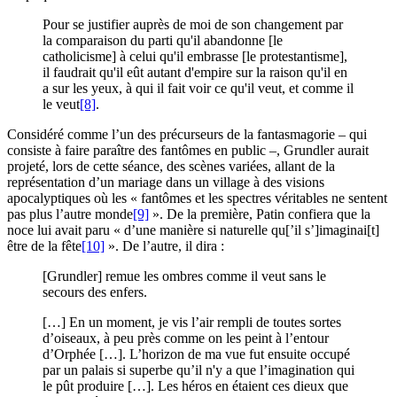
Pour se justifier auprès de moi de son changement par
la comparaison du parti qu'il abandonne [le
catholicisme] à celui qu'il embrasse [le protestantisme],
il faudrait qu'il eût autant d'empire sur la raison qu'il en
a sur les yeux, à qui il fait voir ce qu'il veut, et comme il
le veut
[8]
.
Considéré comme l’un des précurseurs de la fantasmagorie – qui
consiste à faire paraître des fantômes en public –, Grundler aurait
projeté, lors de cette séance, des scènes variées, allant de la
représentation d’un mariage dans un village à des visions
apocalyptiques où les « fantômes et les spectres véritables ne sentent
pas plus l’autre monde
[9]
». De la première, Patin confiera que la
noce lui avait paru « d’une manière si naturelle qu[’il s’]imaginai[t]
être de la fête
[10]
». De l’autre, il dira :
[Grundler] remue les ombres comme il veut sans le
secours des enfers.
[…] En un moment, je vis l’air rempli de toutes sortes
d’oiseaux, à peu près comme on les peint à l’entour
d’Orphée […]. L’horizon de ma vue fut ensuite occupé
par un palais si superbe qu’il n'y a que l’imagination qui
le pût produire […]. Les héros en étaient ces dieux que