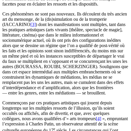
facettes pour en éclairer les ressorts et les dispositifs.
Ces phénomènes ne sont pas nouveaux. Ils découlent du très ancien
art du mensonge, de la (dis)simulation ou de la tromperie
(IACCARINO
[3]
) dont les manifestations sont multiples, tant dans
les pratiques artistiques (arts vivants [théâtre, spectacle de magie],
littérature, cinéma) que dans le milieu informationnel et
socionumérique actuel, où ils ont pris des configurations inédites
alors que se dessine un régime que l’on a qualifié de post-vérité où
les faits et les opinions sont sinon indifférenciés, du moins mis sur
un même pied et où les instances susceptibles de départager le vrai
du faux se multiplient en s’opposant et se concurrençant les unes les
autres (BOURASSA, ROUIBI, SCHERZINGER). Soulignons que
dans cet espace intermédial aux multiples embranchements où se
construisent les dynamiques de médiations, les médias ne se
remplacent pas les uns les autres, mais se cumulent dans des effets
d’interdépendance et d’amplification, alors que les frontières
— entre les genres, entre les médiations — se brouillent.
Commençons par ces pratiques artistiques qui jouent depuis
longtemps sur les multiples ressorts de l’illusion, qu’ils soient
occultés ou affichés, afin de divertir, et que, avec quelques
collègues, nous avons qualifiées d’« arts trompeurs
[4]
», empruntant
l’expression à Charles Patin, un observateur attentif de la scène
e
culturelle européenne du 17
siècle. Les circonstances qui l’ont