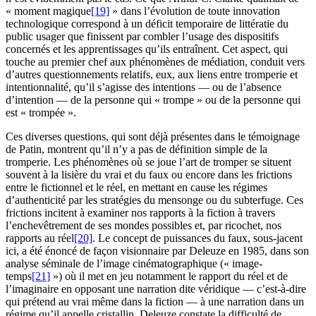
« moment magique
[19]
» dans l’évolution de toute innovation
technologique correspond à un déficit temporaire de littératie du
public usager que finissent par combler l’usage des dispositifs
concernés et les apprentissages qu’ils entraînent. Cet aspect, qui
touche au premier chef aux phénomènes de médiation, conduit vers
d’autres questionnements relatifs, eux, aux liens entre tromperie et
intentionnalité, qu’il s’agisse des intentions — ou de l’absence
d’intention — de la personne qui « trompe » ou de la personne qui
est « trompée ».
Ces diverses questions, qui sont déjà présentes dans le témoignage
de Patin, montrent qu’il n’y a pas de définition simple de la
tromperie. Les phénomènes où se joue l’art de tromper se situent
souvent à la lisière du vrai et du faux ou encore dans les frictions
entre le fictionnel et le réel, en mettant en cause les régimes
d’authenticité par les stratégies du mensonge ou du subterfuge. Ces
frictions incitent à examiner nos rapports à la fiction à travers
l’enchevêtrement de ses mondes possibles et, par ricochet, nos
rapports au réel
[20]
. Le concept de puissances du faux, sous-jacent
ici, a été énoncé de façon visionnaire par Deleuze en 1985, dans son
analyse séminale de l’image cinématographique (« image-
temps
[21]
») où il met en jeu notamment le rapport du réel et de
l’imaginaire en opposant une narration dite véridique — c’est-à-dire
qui prétend au vrai même dans la fiction — à une narration dans un
régime qu’il appelle cristallin. Deleuze constate la difficulté de