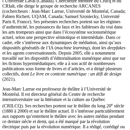
l’Université Laval (Canada). Chercheure membre du
Crilcq
et du
CRIalt, elle dirige le groupe de recherche ARCANES
(cochercheurs : Jean-Marc Larrue, Université de Montréal, Canada;
Fabien Richert, UQAM, Canada; Samuel Szoniecky, Université
Paris 8, France). Ses présentes recherches portent sur les régimes
d’authenticité, les puissances du faux et les faiblesses du vrai dans
les arts trompeurs ainsi que dans l’écosystème socionumérique
actuel, selon une perspective sémiotique et intermédiale. Dans ce
cadre, elle s’intéresse aux dynamiques de médiation, ainsi qu’aux
dispositifs génératifs de l’IA (
machine learning
), dont les
deepfakes
et les agents conversationnels. Depuis 2005, elle a notamment
travaillé sur les dispositifs d’éditorialisation numérique ainsi que sur
les fictions hypermédiatiques; elle a à son actif de nombreuses
publications sous forme de livres et d’articles, et a dirigé plusieurs
collectifs, dont
Le livre en contexte numérique : un défi de design
(2021).
Jean-Marc Larrue est professeur de théâtre à l’Université de
Montréal. Il est directeur général du Centre de recherche
interuniversitaire sur la littérature et la culture au Québec
e
(CRILCQ). Ses recherches portent sur le théâtre du long 20
siècle
(1880 à 2000) et sur le théâtre actuel. Il s’intéresse particulièrement
aux rapports qu’entretient le théâtre avec les autres médias pendant
ce dernier siècle et demi, qui a été marqué par la révolution
électrique puis par la révolution numérique. Il a rédigé, corédigé ou