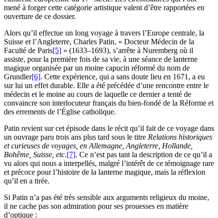
mené à forger cette catégorie artistique valent d’être rapportées en
ouverture de ce dossier.
Alors qu’il effectue un long voyage à travers l’Europe centrale, la
Suisse et l’Angleterre, Charles Patin, « Docteur Médecin de la
Faculté de Paris
[5]
» (1633–1693), s’arrête à Nuremberg où il
assiste, pour la première fois de sa vie, à une séance de lanterne
magique organisée par un moine capucin réformé du nom de
Grundler
[6]
. Cette expérience, qui a sans doute lieu en 1671, a eu
sur lui un effet durable. Elle a été précédée d’une rencontre entre le
médecin et le moine au cours de laquelle ce dernier a tenté de
convaincre son interlocuteur français du bien-fondé de la Réforme et
des errements de l’Église catholique.
Patin revient sur cet épisode dans le récit qu’il fait de ce voyage dans
un ouvrage paru trois ans plus tard sous le titre
Relations historiques
et curieuses de voyages, en Allemagne, Angleterre, Hollande,
Bohême, Suisse, etc.
[7]
. Ce n’est pas tant la description de ce qu’il a
vu alors qui nous a interpellés, malgré l’intérêt de ce témoignage rare
et précoce pour l’histoire de la lanterne magique, mais la réflexion
qu’il en a tirée.
Si Patin n’a pas été très sensible aux arguments religieux du moine,
il ne cache pas son admiration pour ses prouesses en matière
d’optique :