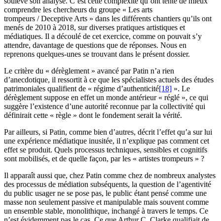
soulève son analyse. C’est cette complexité qu’ont tenté de mieux
comprendre les chercheurs du groupe « Les arts
trompeurs / Deceptive Arts » dans les différents chantiers qu’ils ont
menés de 2010 à 2018, sur diverses pratiques artistiques et
médiatiques. Il a découlé de cet exercice, comme on pouvait s’y
attendre, davantage de questions que de réponses. Nous en
reprenons quelques-unes se trouvant dans le présent dossier.
Le critère du « dérèglement » avancé par Patin n’a rien
d’anecdotique, il ressortit à ce que les spécialistes actuels des études
patrimoniales qualifient de « régime d’authenticité
[18]
». Le
dérèglement suppose en effet un monde antérieur « réglé », ce qui
suggère l’existence d’une autorité reconnue par la collectivité qui
définirait cette « règle » dont le fondement serait la vérité.
Par ailleurs, si Patin, comme bien d’autres, décrit l’effet qu’a sur lui
une expérience médiatique inusitée, il n’explique pas comment cet
effet se produit. Quels processus techniques, sensibles et cognitifs
sont mobilisés, et de quelle façon, par les « artistes trompeurs » ?
Il apparaît aussi que, chez Patin comme chez de nombreux analystes
des processus de médiation subséquents, la question de l’agentivité
du public usager ne se pose pas, le public étant pensé comme une
masse non seulement passive et manipulable mais souvent comme
un ensemble stable, monolithique, inchangé à travers le temps. Ce
n’est évidemment pas le cas. Ce que Arthur C. Clarke qualifiait de