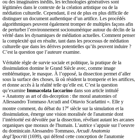
ou des imaginaires inédits, les technologies génératives sont
légitimées dans le contexte de la création artistique ou de la
médiation culturelle. Cependant, il est de plus en plus difficile de
distinguer un document authentique d’un artifice. Les procédés
algorithmiques peuvent également tromper de multiples façons afin
de perturber l’environnement socionumérique autour du déclin de la
vérité dans les dynamiques de médiation actuelles. Comment penser
la complexité qui en résulte, tant dans les processus de médiation
culturelle que dans les dérives potentielles qu’ils peuvent induire ?
C’est la question que l’auteure examine.
Véritable règle de survie sociale et politique, la pratique de la
dissimulation domine le Grand Siècle avec, comme image
emblématique, le masque. À l’opposé, la dissection permet d’aller
sous la surface des choses, là où résident la tromperie et les artifices,
et donne accès à la réalité telle qu’elle est. C’est la question
qu’examine
Immacolata Iaccarino
dans son article intitulé
« Anatomy as art of dis-deception : the moral anatomies of
Allessandro Tommaso Arcudi and Ottavio Scarlattini »
.
Elle y
e
montre comment, du débat du 17
siècle sur la simulation et la
dissimulation, émerge une vision moralisée de l'anatomie dont
l’intériorité est dévoilée par la dissection, révélant autant les arcanes
organiques que moraux de l'humain. L’autrice s’appuie sur l’oeuvre
du dominicain Alessandro Tommaso,
Arcudi Anatomia
degl’Ipocriti
(1699), qui défend cette conception de l'anatomie