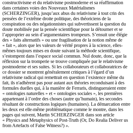
constructivisme et du relativisme postmoderne et sa réaffirmation
dans certaines voies des Nouveaux Matérialismes
(SCHERZINGER), jusqu’aux abus du relativisme à tout crin des
pensées de l’extrême droite politique, des théoriciens de la
conspiration ou des négationnistes qui subvertissent la question du
doute mobilisée par la pensée scientifique pour la détourner et se
l’approprier au sein d’argumentaires trompeurs. S’ensuit une élégie
des « faits alternatifs » ou une fragilisation de la notion même de
« fait », alors que les valeurs de vérité propres à la science, elles-
mêmes toujours mises en doute suivant la méthode scientifique,
s’estompent dans l’espace social commun. Nul doute, donc, que la
réflexion sur la tromperie se trouve compliquée par le relativisme
postmoderne et ses suites. Si les collaborateurs et collaboratrices de
ce dossier se montrent généralement critiques à l’égard d’un
relativisme radical qui remettrait en question l’existence même du
fait, ils n'adhèrent pas pour autant aux théories reconduisant à des
formules duelles qui, à la manière de Ferraris, distingueraient entre
« ontologies naturelles » et « ontologies sociales », les premières
appartenant à l’ordre des choses (autre qu’humain), les secondes
résultant de constructions logiques (humaines). La démarcation entre
les deux est elle-même problématique comme le montre, dans les
pages qui suivent, Martin SCHERZINGER dans son article
« Physics and Metaphysics of Post-Truth (Or, Do Realia Deliver us
from Artefacts of False Witness?)
»
.