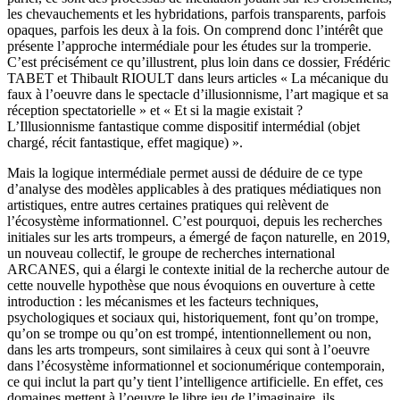
les chevauchements et les hybridations, parfois transparents, parfois
opaques, parfois les deux à la fois. On comprend donc l’intérêt que
présente l’approche intermédiale pour les études sur la tromperie.
C’est précisément ce qu’illustrent, plus loin dans ce dossier, Frédéric
TABET et Thibault RIOULT dans leurs articles « La mécanique du
faux à l’oeuvre dans le spectacle d’illusionnisme, l’art magique et sa
réception spectatorielle » et « Et si la magie existait ?
L’Illusionnisme fantastique comme dispositif intermédial (objet
chargé, récit fantastique, effet magique) ».
Mais la logique intermédiale permet aussi de déduire de ce type
d’analyse des modèles applicables à des pratiques médiatiques non
artistiques, entre autres certaines pratiques qui relèvent de
l’écosystème informationnel. C’est pourquoi, depuis les recherches
initiales sur les arts trompeurs, a émergé de façon naturelle, en 2019,
un nouveau collectif, le groupe de recherches international
ARCANES, qui a élargi le contexte initial de la recherche autour de
cette nouvelle hypothèse que nous évoquions en ouverture à cette
introduction : les mécanismes et les facteurs techniques,
psychologiques et sociaux qui, historiquement, font qu’on trompe,
qu’on se trompe ou qu’on est trompé, intentionnellement ou non,
dans les arts trompeurs, sont similaires à ceux qui sont à l’oeuvre
dans l’écosystème informationnel et socionumérique contemporain,
ce qui inclut la part qu’y tient l’intelligence artificielle. En effet, ces
domaines mettent à l’oeuvre le libre jeu de l’imaginaire, ils