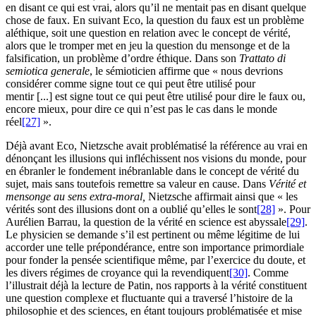
en disant ce qui est vrai, alors qu’il ne mentait pas en disant quelque
chose de faux. En suivant Eco, la question du faux est un problème
aléthique, soit une question en relation avec le concept de vérité,
alors que le tromper met en jeu la question du mensonge et de la
falsification, un problème d’ordre éthique. Dans son
Trattato di
semiotica generale
, le sémioticien affirme que « nous devrions
considérer comme signe tout ce qui peut être utilisé pour
mentir [...] est signe tout ce qui peut être utilisé pour dire le faux ou,
encore mieux, pour dire ce qui n’est pas le cas dans le monde
réel
[27]
».
Déjà avant Eco, Nietzsche avait problématisé la référence au vrai en
dénonçant les illusions qui infléchissent nos visions du monde, pour
en ébranler le fondement inébranlable dans le concept de vérité du
sujet, mais sans toutefois remettre sa valeur en cause. Dans
Vérité et
mensonge au sens extra-moral,
Nietzsche affirmait ainsi que « les
vérités sont des illusions dont on a oublié qu’elles le sont
[28]
». Pour
Aurélien Barrau, la question de la vérité en science est abyssale
[29]
.
Le physicien se demande s’il est pertinent ou même légitime de lui
accorder une telle prépondérance, entre son importance primordiale
pour fonder la pensée scientifique même, par l’exercice du doute, et
les divers régimes de croyance qui la revendiquent
[30]
. Comme
l’illustrait déjà la lecture de Patin, nos rapports à la vérité constituent
une question complexe et fluctuante qui a traversé l’histoire de la
philosophie et des sciences, en étant toujours problématisée et mise