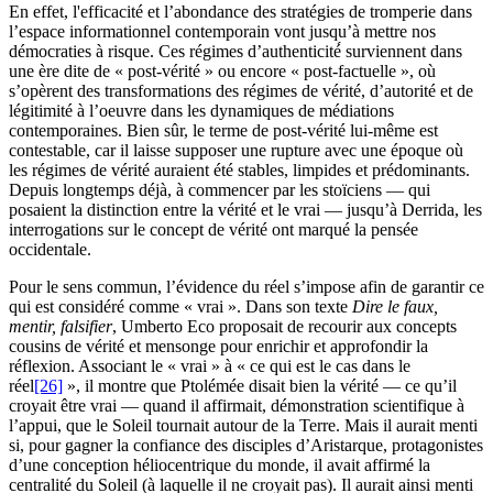
En effet, l'efficacité et l’abondance des stratégies de tromperie dans
l’espace informationnel contemporain vont jusqu’à mettre nos
démocraties à risque. Ces régimes d’authenticité́ surviennent dans
une ère dite de « post-vérité » ou encore « post-factuelle », où
s’opèrent des transformations des régimes de vérité, d’autorité et de
légitimité à l’oeuvre dans les dynamiques de médiations
contemporaines. Bien sûr, le terme de post-vérité lui-même est
contestable, car il laisse supposer une rupture avec une époque où
les régimes de vérité auraient été stables, limpides et prédominants.
Depuis longtemps déjà, à commencer par les stoïciens — qui
posaient la distinction entre la vérité et le vrai — jusqu’à Derrida, les
interrogations sur le concept de vérité ont marqué la pensée
occidentale.
Pour le sens commun, l’évidence du réel s’impose afin de garantir ce
qui est considéré comme « vrai ». Dans son texte
Dire le faux,
mentir, falsifier
, Umberto Eco proposait de recourir aux concepts
cousins de vérité et mensonge pour enrichir et approfondir la
réflexion. Associant le « vrai » à « ce qui est le cas dans le
réel
[26]
», il montre que Ptolémée disait bien la vérité — ce qu’il
croyait être vrai — quand il affirmait, démonstration scientifique à
l’appui, que le Soleil tournait autour de la Terre. Mais il aurait menti
si, pour gagner la confiance des disciples d’Aristarque, protagonistes
d’une conception héliocentrique du monde, il avait affirmé la
centralité du Soleil (à laquelle il ne croyait pas). Il aurait ainsi menti