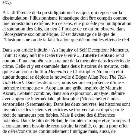
etc.).
À la différence de la prestidigitation classique, qui repose sur la
dissimulation, l’illusionnisme fantastique doit être compris comme
une monstration extrême. En ce sens, elle procède par multiplication
et saturation des faits, un peu à l’image de ce qu’on observe dans
l’écosystème socionumérique. C’est davantage de là que de
l’illusionnisme ou de la falsification que découlent les effets de réel.
Dans son article intitulé « An Inquiry of Self Deception: Memento,
Truth Display and the Detective Genre
»
,
Juliette Leblanc
rend
compte d’une enquête sur la nature de la mémoire dans les récits de
crime. Celle-ci y est examinée dans deux histoires de meurtre, celui
qui est au coeur du film
Memento
de Christopher Nolan et celui
autour duquel se déploie la nouvelle d'Edgar Allan Poe,
The Tell-
Tale Heart
. Dans les deux cas, nous serions en présence d’une «
mémoire trompeuse ». Adoptant une grille inspirée de Maurizio
Ascari, Leblanc combine, dans son exploration, analyse littéraire
avec approche intermédiale, philosophie (Nietzsche) et études
sensorielles (Serematakis). Dans les deux oeuvres, les histoires sont
inventées et les lecteurs et lectrices se trouvent ainsi dupés par le
récit de narrateurs peu fiables. Mais il existe des différences
notables. Dans le film de Nolan, le narrateur trompe et se trompe. Il
a constamment besoin de reconstruire la réalité, ce qui a pour effet
de dé/re/construire continuellement l’intrigue mais, aussi, de