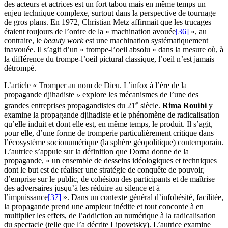
des acteurs et actrices est un fort tabou mais en même temps un
enjeu technique complexe, surtout dans la perspective de tournage
de gros plans. En 1972, Christian Metz affirmait que les trucages
étaient toujours de l’ordre de la « machination avouée
[36]
», au
contraire, le
beauty work
est une machination systématiquement
inavouée. Il s’agit d’un « trompe-l’oeil absolu » dans la mesure où, à
la différence du trompe-l’oeil pictural classique, l’oeil n’est jamais
détrompé.
L’article « Tromper au nom de Dieu. L’infox à l’ère de la
propagande djihadiste
»
explore les mécanismes de l’une des
e
grandes entreprises propagandistes du 21
siècle.
Rima Rouibi
y
examine la propagande djihadiste et le phénomène de radicalisation
qu’elle induit et dont elle est, en même temps, le produit. Il s’agit,
pour elle, d’une forme de tromperie particulièrement critique dans
l’écosystème socionumérique (la sphère géopolitique) contemporain.
L’autrice s’appuie sur la définition que Dorna donne de la
propagande, « un ensemble de desseins idéologiques et techniques
dont le but est de réaliser une stratégie de conquête de pouvoir,
d’emprise sur le public, de cohésion des participants et de maîtrise
des adversaires jusqu’à les réduire au silence et à
l’impuissance
[37]
». Dans un contexte général d’infobésité, facilitée,
la propagande prend une ampleur inédite et tout concorde à en
multiplier les effets, de l’addiction au numérique à la radicalisation
du spectacle (telle que l’a décrite Lipovetsky). L’autrice examine