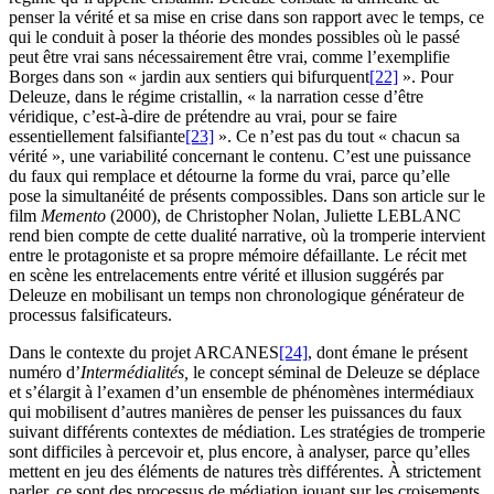
penser la vérité et sa mise en crise dans son rapport avec le temps, ce
qui le conduit à poser la théorie des mondes possibles où le passé
peut être vrai sans nécessairement être vrai, comme l’exemplifie
Borges dans son « jardin aux sentiers qui bifurquent
[22]
». Pour
Deleuze, dans le régime cristallin, « la narration cesse d’être
véridique, c’est-à-dire de prétendre au vrai, pour se faire
essentiellement falsifiante
[23]
». Ce n’est pas du tout « chacun sa
vérité », une variabilité concernant le contenu. C’est une puissance
du faux qui remplace et détourne la forme du vrai, parce qu’elle
pose la simultanéité de présents compossibles. Dans son article sur le
film
Memento
(2000), de Christopher Nolan, Juliette LEBLANC
rend bien compte de cette dualité narrative, où la tromperie intervient
entre le protagoniste et sa propre mémoire défaillante. Le récit met
en scène les entrelacements entre vérité et illusion suggérés par
Deleuze en mobilisant un temps non chronologique générateur de
processus falsificateurs.
Dans le contexte du projet ARCANES
[24]
, dont émane le présent
numéro d’
Intermédialités,
le concept séminal de Deleuze se déplace
et s’élargit à l’examen d’un ensemble de phénomènes intermédiaux
qui mobilisent d’autres manières de penser les puissances du faux
suivant différents contextes de médiation. Les stratégies de tromperie
sont difficiles à percevoir et, plus encore, à analyser, parce qu’elles
mettent en jeu des éléments de natures très différentes. À strictement
parler, ce sont des processus de médiation jouant sur les croisements,