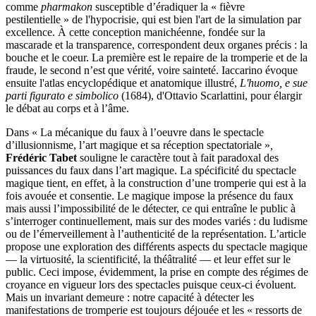
comme
pharmakon
susceptible d’éradiquer la « fièvre
pestilentielle » de l'hypocrisie, qui est bien l'art de la simulation par
excellence. À cette conception manichéenne, fondée sur la
mascarade et la transparence, correspondent deux organes précis : la
bouche et le coeur. La première est le repaire de la tromperie et de la
fraude, le second n’est que vérité, voire sainteté. Iaccarino évoque
ensuite l'atlas encyclopédique et anatomique illustré,
L'huomo, e sue
parti figurato e simbolico
(1684), d'Ottavio Scarlattini, pour élargir
le débat au corps et à l’âme.
Dans « La mécanique du faux à l’oeuvre dans le spectacle
d’illusionnisme, l’art magique et sa réception spectatoriale »
,
Frédéric Tabet
souligne le caractère tout à fait paradoxal des
puissances du faux dans l’art magique. La spécificité du spectacle
magique tient, en effet, à la construction d’une tromperie qui est à la
fois avouée et consentie. Le magique impose la présence du faux
mais aussi l’impossibilité de le détecter, ce qui entraîne le public à
s’interroger continuellement, mais sur des modes variés : du ludisme
ou de l’émerveillement à l’authenticité de la représentation. L’article
propose une exploration des différents aspects du spectacle magique
— la virtuosité, la scientificité, la théâtralité — et leur effet sur le
public. Ceci impose, évidemment, la prise en compte des régimes de
croyance en vigueur lors des spectacles puisque ceux-ci évoluent.
Mais un invariant demeure : notre capacité à détecter les
manifestations de tromperie est toujours déjouée et les « ressorts de