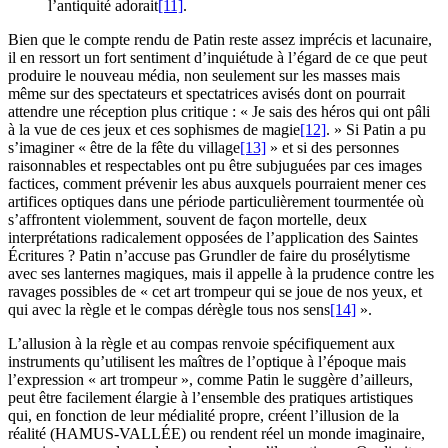
l’antiquité adorait
[11]
.
Bien que le compte rendu de Patin reste assez imprécis et lacunaire,
il en ressort un fort sentiment d’inquiétude à l’égard de ce que peut
produire le nouveau média, non seulement sur les masses mais
même sur des spectateurs et spectatrices avisés dont on pourrait
attendre une réception plus critique : « Je sais des héros qui ont pâli
à la vue de ces jeux et ces sophismes de magie
[12]
. » Si Patin a pu
s’imaginer « être de la fête du village
[13]
» et si des personnes
raisonnables et respectables ont pu être subjuguées par ces images
factices, comment prévenir les abus auxquels pourraient mener ces
artifices optiques dans une période particulièrement tourmentée où
s’affrontent violemment, souvent de façon mortelle, deux
interprétations radicalement opposées de l’application des Saintes
Écritures ? Patin n’accuse pas Grundler de faire du prosélytisme
avec ses lanternes magiques, mais il appelle à la prudence contre les
ravages possibles de « cet art trompeur qui se joue de nos yeux, et
qui avec la règle et le compas dérègle tous nos sens
[14]
».
L’allusion à la règle et au compas renvoie spécifiquement aux
instruments qu’utilisent les maîtres de l’optique à l’époque mais
l’expression « art trompeur », comme Patin le suggère d’ailleurs,
peut être facilement élargie à l’ensemble des pratiques artistiques
qui, en fonction de leur médialité propre, créent l’illusion de la
réalité (HAMUS-VALLÉE) ou rendent réel un monde imaginaire,