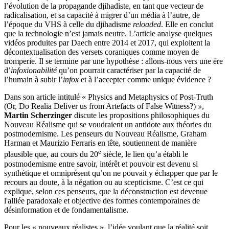
l’évolution de la propagande djihadiste, en tant que vecteur de
radicalisation, et sa capacité à migrer d’un média à l’autre, de
l’époque du VHS à celle du djihadisme
reloaded
. Elle en conclut
que la technologie n’est jamais neutre. L’article analyse quelques
vidéos produites par Daech entre 2014 et 2017, qui exploitent la
décontextualisation des versets coraniques comme moyen de
tromperie. Il se termine par une hypothèse : allons-nous vers une ère
d’
infoxionabilité
qu’on pourrait caractériser par la capacité de
l’humain à subir l’
infox
et à l’accepter comme unique évidence ?
Dans son article intitulé « Physics and Metaphysics of Post-Truth
(Or, Do Realia Deliver us from Artefacts of False Witness?)
»
,
Martin Scherzinger
discute les propositions philosophiques du
Nouveau Réalisme qui se voudraient un antidote aux théories du
postmodernisme. Les penseurs du Nouveau Réalisme, Graham
Harman et Maurizio Ferraris en tête, soutiennent de manière
e
plausible que, au cours du 20
siècle, le lien qu’a établi le
postmodernisme entre savoir, intérêt et pouvoir est devenu si
synthétique et omniprésent qu’on ne pouvait y échapper que par le
recours au doute, à la négation ou au scepticisme. C’est ce qui
explique, selon ces penseurs, que la déconstruction est devenue
l'alliée paradoxale et objective des formes contemporaines de
désinformation et de fondamentalisme.
Pour les « nouveaux réalistes », l’idée voulant que la réalité soit