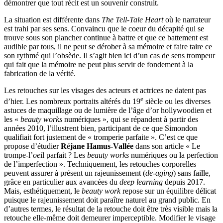
démontrer que tout récit est un souvenir construit.
La situation est différente dans
The Tell-Tale Heart
où le narrateur
est trahi par ses sens. Convaincu que le coeur du décapité qui se
trouve sous son plancher continue à battre et que ce battement est
audible par tous, il ne peut se dérober à sa mémoire et faire taire ce
son rythmé qui l’obsède. Il s’agit bien ici d’un cas de sens trompeur
qui fait que la mémoire ne peut plus servir de fondement à la
fabrication de la vérité.
Les retouches sur les visages des acteurs et actrices ne datent pas
e
d’hier. Les nombreux portraits altérés du 19
siècle ou les diverses
astuces de maquillage ou de lumière de l’âge d’or hollywoodien et
les «
beauty works
numériques », qui se répandent à partir des
années 2010, l’illustrent bien, participant de ce que Simondon
qualifiait fort justement de « tromperie parfaite ». C’est ce que
propose d’étudier
R
é
jane Hamus-Vallée
dans son article « Le
trompe-l’
oe
il parfait
? Les
beauty works
numériques ou la perfection
de l’imperfection ». Techniquement, les retouches corporelles
peuvent assurer à présent un rajeunissement (
de-aging
) sans faille,
grâce en particulier aux avancées du
deep learning
depuis 2017.
Mais, esthétiquement, le
beauty work
repose sur un équilibre délicat
puisque le rajeunissement doit paraître naturel au grand public. En
d’autres termes, le résultat de la retouche doit être très visible mais la
retouche elle-même doit demeurer imperceptible. Modifier le visage