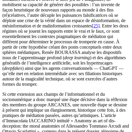
mobilisent sa capacité de générer des possibles : l’un invente de
façon heuristique de nouveaux rapports au monde à des fins
(ré)créatives, l’autre décuple les puissances falsificatrices où se
déploie une crise de la vérité dans un espace de désinformation, de
mésinformation et de malinformation croissantes
[25]
. Entre les deux
régimes où se jouent les rapports entre le vrai et le faux, ce sont
essentiellement les contextes pragmatiques de médiation qui
diffèrent pour déterminer le processus de tromperie en cause. À
partir de cette hypothèse créant des ponts conceptuels entre deux
sphères médiatiques, Renée BOURASSA analyse les dispositifs
issus de l’apprentissage profond (
deep learning
) et des algorithmes
génératifs de l’intelligence artificielle, soit les hypertrucages
(
deepfakes
) ainsi que les agents conversationnels — ChatGPT —
qu’elle met en relation intermédiale avec ses filiations historiques
autour de la magicalité technique, où se sont exercées d’autres
formes du tromper.
Si cette extension aux champs de l’informationnel et du
socionumérique a donc marqué une étape décisive dans la réflexion
des membres du groupe ARCANES, une nouvelle étape se dessine
à présent qui implique un élargissement, historique cette fois, à des
pratiques de médiation passées, autres qu’artistiques. L’article
d’Immacolata IACCARINO intitulé « Anatomy as art of dis-
deception: the moral anatomies of Allessandro Tommaso Arcudi and
Ottavio Scarlattini
»
, contenu dans le présent dossier, témoigne de