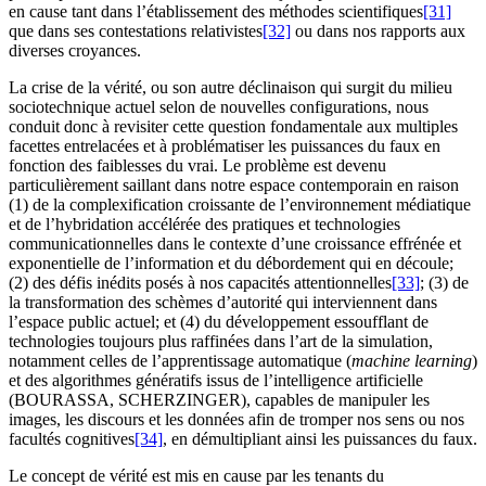
en cause tant dans l’établissement des méthodes scientifiques
[31]
que dans ses contestations relativistes
[32]
ou dans nos rapports aux
diverses croyances.
La crise de la vérité, ou son autre déclinaison qui surgit du milieu
sociotechnique actuel selon de nouvelles configurations, nous
conduit donc à revisiter cette question fondamentale aux multiples
facettes entrelacées et à problématiser les puissances du faux en
fonction des faiblesses du vrai. Le problème est devenu
particulièrement saillant dans notre espace contemporain en raison
(1) de la complexification croissante de l’environnement médiatique
et de l’hybridation accélérée des pratiques et technologies
communicationnelles dans le contexte d’une croissance effrénée et
exponentielle de l’information et du débordement qui en découle;
(2) des défis inédits posés à nos capacités attentionnelles
[33]
; (3) de
la transformation des schèmes d’autorité qui interviennent dans
l’espace public actuel; et (4) du développement essoufflant de
technologies toujours plus raffinées dans l’art de la simulation,
notamment celles de l’apprentissage automatique (
machine learning
)
et des algorithmes génératifs issus de l’intelligence artificielle
(BOURASSA, SCHERZINGER), capables de manipuler les
images, les discours et les données afin de tromper nos sens ou nos
facultés cognitives
[34]
, en démultipliant ainsi les puissances du faux.
Le concept de vérité est mis en cause par les tenants du