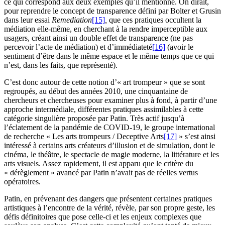
ce qui correspond aux deux exemples qu’il mentionne. On dirait,
pour reprendre le concept de transparence défini par Bolter et Grusin
dans leur essai
Remediation
[15]
,
que ces pratiques occultent la
médiation elle-même, en cherchant à la rendre imperceptible aux
usagers, créant ainsi un double effet de transparence (ne pas
percevoir l’acte de médiation) et d’immédiateté
[16]
(avoir le
sentiment d’être dans le même espace et le même temps que ce qui
n’est, dans les faits, que représenté).
C’est donc autour de cette notion d’« art trompeur » que se sont
regroupés, au début des années 2010, une cinquantaine de
chercheurs et chercheuses pour examiner plus à fond, à partir d’une
approche intermédiale, différentes pratiques assimilables à cette
catégorie singulière proposée par Patin. Très actif jusqu’à
l’éclatement de la pandémie de COVID-19, le groupe international
de recherche « Les arts trompeurs / Deceptive Arts
[17]
» s’est ainsi
intéressé à certains arts créateurs d’illusion et de simulation, dont le
cinéma, le théâtre, le spectacle de magie moderne, la littérature et les
arts visuels. Assez rapidement, il est apparu que le critère du
« dérèglement » avancé par Patin n’avait pas de réelles vertus
opératoires.
Patin, en prévenant des dangers que présentent certaines pratiques
artistiques à l’encontre de la vérité, révèle, par son propre geste, les
défis définitoires que pose celle-ci et les enjeux complexes que