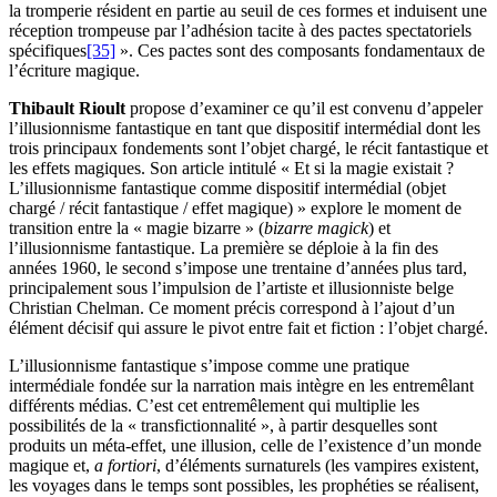
la tromperie résident en partie au seuil de ces formes et induisent une
réception trompeuse par l’adhésion tacite à des pactes spectatoriels
spécifiques
[35]
». Ces pactes sont des composants fondamentaux de
l’écriture magique.
Thibault Rioult
propose d’examiner ce qu’il est convenu d’appeler
l’illusionnisme fantastique en tant que dispositif intermédial dont les
trois principaux fondements sont l’objet chargé, le récit fantastique et
les effets magiques. Son article intitulé « Et si la magie existait ?
L’illusionnisme fantastique comme dispositif intermédial (objet
chargé / récit fantastique / effet magique) » explore le moment de
transition entre la « magie bizarre » (
bizarre magick
) et
l’illusionnisme fantastique. La première se déploie à la fin des
années 1960, le second s’impose une trentaine d’années plus tard,
principalement sous l’impulsion de l’artiste et illusionniste belge
Christian Chelman. Ce moment précis correspond à l’ajout d’un
élément décisif qui assure le pivot entre fait et fiction : l’objet chargé.
L’illusionnisme fantastique s’impose comme une pratique
intermédiale fondée sur la narration mais intègre en les entremêlant
différents médias. C’est cet entremêlement qui multiplie les
possibilités de la « transfictionnalité », à partir desquelles sont
produits un méta-effet, une illusion, celle de l’existence d’un monde
magique et,
a fortiori
, d’éléments surnaturels (les vampires existent,
les voyages dans le temps sont possibles, les prophéties se réalisent,