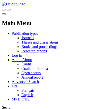
Main Menu
Publication types
Journals
Theses and dissertations
Books and proceedings
Research reports
Log In
About
About
Érudit
Coalition Publica
Open access
Annual report
Advanced Search
EN
Français
English
My Library
Search