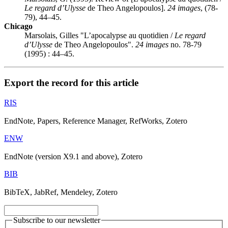
Le regard d’Ulysse
de Theo Angelopoulos].
24 images
, (78-
79), 44–45.
Chicago
Marsolais, Gilles "L’apocalypse au quotidien /
Le regard
d’Ulysse
de Theo Angelopoulos".
24 images
no. 78-79
(1995) : 44–45.
Export the record for this article
RIS
EndNote, Papers, Reference Manager, RefWorks, Zotero
ENW
EndNote (version X9.1 and above), Zotero
BIB
BibTeX, JabRef, Mendeley, Zotero
Subscribe to our newsletter