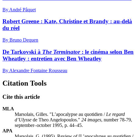
By André Pâquet
Robert Greene :
K
ate, Christine et Brandy : au-delà
du réel
By Bruno Dequen
De Tarkovski à
The Terminator
: le cinéma selon Ben
Wheatley : entretien avec Ben Wheatley
By Alexandre Fontaine Rousseau
Citation Tools
Cite this article
MLA
Marsolais, Gilles. "L’apocalypse au quotidien /
Le regard
d’Ulysse
de Theo Angelopoulos."
24 images
, number 78-79,
september–october 1995, p. 44–45.
APA
Marsolais, G. (1995). Review of [L’apocalypse au quotidien /