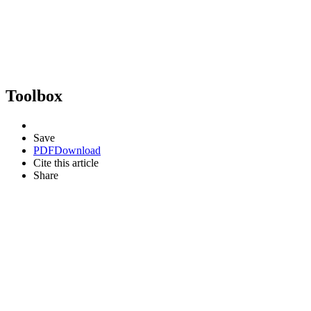
Toolbox
Save
PDF
Download
Cite this article
Share