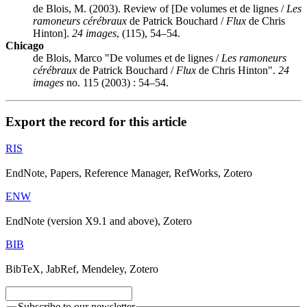
de Blois, M. (2003). Review of [De volumes et de lignes /
Les
ramoneurs cérébraux
de Patrick Bouchard /
Flux
de Chris
Hinton].
24 images
, (115), 54–54.
Chicago
de Blois, Marco "De volumes et de lignes /
Les ramoneurs
cérébraux
de Patrick Bouchard /
Flux
de Chris Hinton".
24
images
no. 115 (2003) : 54–54.
Export the record for this article
RIS
EndNote, Papers, Reference Manager, RefWorks, Zotero
ENW
EndNote (version X9.1 and above), Zotero
BIB
BibTeX, JabRef, Mendeley, Zotero
Subscribe to our newsletter