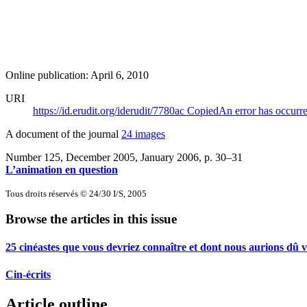
Online publication: April 6, 2010
URI
https://id.erudit.org/iderudit/7780ac
Copied
An error has occurr
A document of the journal
24 images
Number 125, December 2005, January 2006
, p. 30–31
L’animation en question
Tous droits réservés © 24/30 I/S, 2005
Browse the articles in this issue
25 cinéastes que vous devriez connaître et dont nous aurions dû 
Cin-écrits
Article outline