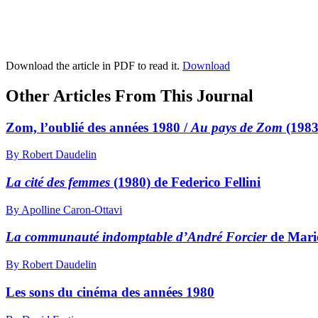
Download the article in PDF to read it.
Download
Other Articles From This Journal
Zom, l’oublié des années 1980 /
Au pays de Zom
(1983
By Robert Daudelin
La cité des femmes
(1980) de Federico Fellini
By Apolline Caron-Ottavi
La communauté indomptable d’André Forcier
de Marie
By Robert Daudelin
Les sons du cinéma des années 1980