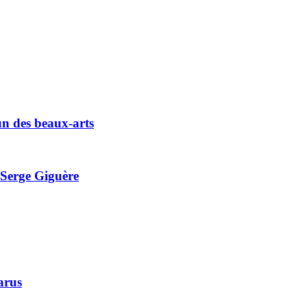
n des beaux-arts
Serge Giguère
arus