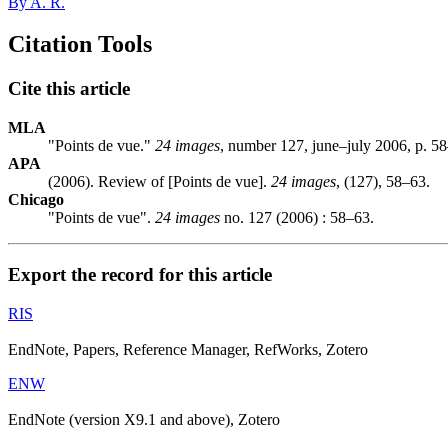
By A. R.
Citation Tools
Cite this article
MLA
"Points de vue."
24 images
, number 127, june–july 2006, p. 5
APA
(2006). Review of [Points de vue].
24 images
, (127), 58–63.
Chicago
"Points de vue".
24 images
no. 127 (2006) : 58–63.
Export the record for this article
RIS
EndNote, Papers, Reference Manager, RefWorks, Zotero
ENW
EndNote (version X9.1 and above), Zotero