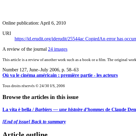
Online publication: April 6, 2010
URI
https://id.erudit.org/iderudit/25544ac
Copied
An error has occur
A review of the journal
24 images
This article is a review of another work such as a book or a film. The original work
Number 127, June–July 2006
, p. 58–63
Où va le cinéma américain : première partie - les acteurs
Tous droits réservés © 24/30 I/S, 2006
Browse the articles in this issue
La vita è bella /
Barbiers — une histoire d’hommes
de Claude Dem
[End of issue] Back to summary
Article outline