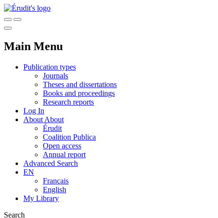
Main Menu
Publication types
Journals
Theses and dissertations
Books and proceedings
Research reports
Log In
About
About
Érudit
Coalition Publica
Open access
Annual report
Advanced Search
EN
Français
English
My Library
Search