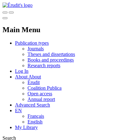
Main Menu
Publication types
Journals
Theses and dissertations
Books and proceedings
Research reports
Log In
About
About
Érudit
Coalition Publica
Open access
Annual report
Advanced Search
EN
Français
English
My Library
Search