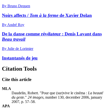
By Bruno Dequen
Noirs affects /
Tom à la ferme
de Xavier Dolan
By André Roy
De la danse comme révélateur :
D
enis Lavant dans
Beau travail
By Julie de Lorimier
Instantanés de jeu
Citation Tools
Cite this article
MLA
Daudelin, Robert. "Pour que (sur)vive le cinéma :
La beauté
du geste
."
24 images
, number 130, december 2006, january
2007, p. 57–58.
APA