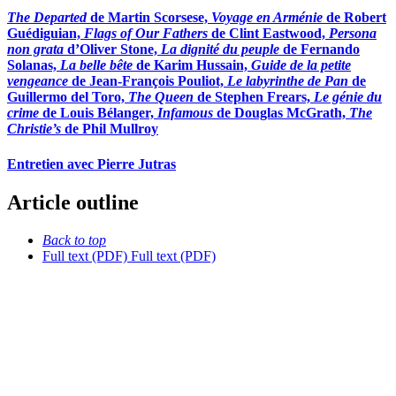
The Departed
de Martin Scorsese,
Voyage en Arménie
de Robert
Guédiguian,
Flags of Our Fathers
de Clint Eastwood,
Persona
non grata
d’Oliver Stone,
La dignité du peuple
de Fernando
Solanas,
La belle bête
de Karim Hussain,
Guide de la petite
vengeance
de Jean-François Pouliot,
Le labyrinthe de Pan
de
Guillermo del Toro,
The Queen
de Stephen Frears,
Le génie du
crime
de Louis Bélanger,
Infamous
de Douglas McGrath,
The
Christie’s
de Phil Mullroy
Entretien avec Pierre Jutras
Article outline
Back to top
Full text (PDF)
Full text (PDF)