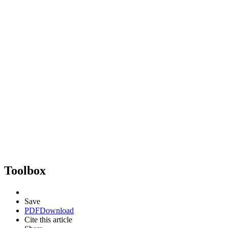
Toolbox
Save
PDF
Download
Cite this article