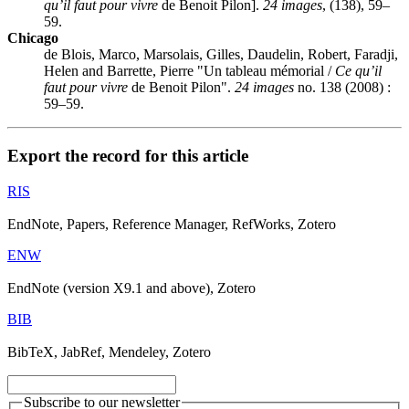
qu’il faut pour vivre
de Benoit Pilon].
24 images
, (138), 59–
59.
Chicago
de Blois, Marco, Marsolais, Gilles, Daudelin, Robert, Faradji,
Helen and Barrette, Pierre "Un tableau mémorial /
Ce qu’il
faut pour vivre
de Benoit Pilon".
24 images
no. 138 (2008) :
59–59.
Export the record for this article
RIS
EndNote, Papers, Reference Manager, RefWorks, Zotero
ENW
EndNote (version X9.1 and above), Zotero
BIB
BibTeX, JabRef, Mendeley, Zotero
Subscribe to our newsletter