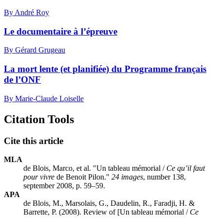
By André Roy
Le documentaire à l’épreuve
By Gérard Grugeau
La mort lente (et planifiée) du Programme français
de l’ONF
By Marie-Claude Loiselle
Citation Tools
Cite this article
MLA
de Blois, Marco, et al. "Un tableau mémorial /
Ce qu’il faut
pour vivre
de Benoit Pilon."
24 images
, number 138,
september 2008, p. 59–59.
APA
de Blois, M., Marsolais, G., Daudelin, R., Faradji, H. &
Barrette, P. (2008). Review of [Un tableau mémorial /
Ce