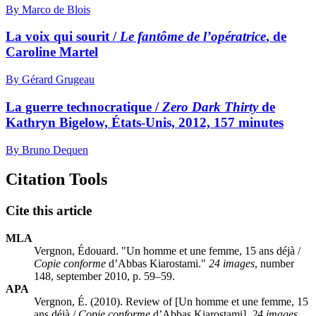
By Marco de Blois
La voix qui sourit /
Le fantôme de l’opératrice
, de
Caroline Martel
By Gérard Grugeau
La guerre technocratique /
Zero Dark Thirty
de
Kathryn Bigelow, États-Unis, 2012, 157 minutes
By Bruno Dequen
Citation Tools
Cite this article
MLA
Vergnon, Édouard. "Un homme et une femme, 15 ans déjà /
Copie conforme
d’Abbas Kiarostami."
24 images
, number
148, september 2010, p. 59–59.
APA
Vergnon, É. (2010). Review of [Un homme et une femme, 15
ans déjà /
Copie conforme
d’Abbas Kiarostami].
24 images
,