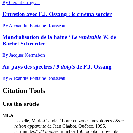
By Gérard Grugeau
Entretien avec F.J. Ossang : le cinéma sorcier
By Alexandre Fontaine Rousseau
Mondialisation de la haine /
Le vénérable W.
de
Barbet Schroeder
By Jacques Kermabon
Au pays des spectres /
9 doigts
de F.J. Ossang
By Alexandre Fontaine Rousseau
Citation Tools
Cite this article
MLA
Loiselle, Marie-Claude. "Forer en zones inexplorées /
Sans
raison apparente
de Jean Chabot, Québec, 1995,
51 minutes."
24 images
, number 159, october–november