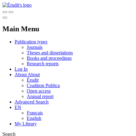
Main Menu
Publication types
Journals
Theses and dissertations
Books and proceedings
Research reports
Log In
About
About
Érudit
Coalition Publica
Open access
Annual report
Advanced Search
EN
Français
English
My Library
Search