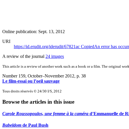
Online publication: Sept. 13, 2012
URI
https://id.erudit.org/iderudit/67821ac
Copied
An error has occur
A review of the journal
24 images
This article is a review of another work such as a book or a film. The original work
Number 159, October–November 2012
, p. 38
Le film-essai ou l’oeil sauvage
Tous droits réservés © 24/30 I/S, 2012
Browse the articles in this issue
Carole Roussopoulos, une femme à la caméra
d’Emmanuelle de R
Babeldom
de Paul Bush