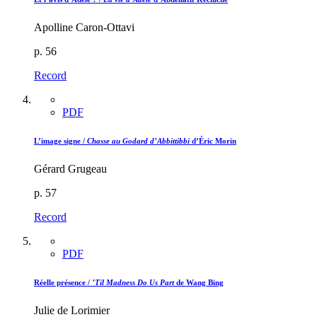
Apolline Caron-Ottavi
p. 56
Record
PDF
L’image signe /
Chasse au Godard d’Abbittibbi
d’Éric Morin
Gérard Grugeau
p. 57
Record
PDF
Réelle présence /
’Til Madness Do Us Part
de Wang Bing
Julie de Lorimier