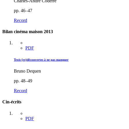
Charles-André Coderre
pp. 46–47
Record
Bilan cinéma maison 2013
PDF
Trois (re)découvertes à ne pas manquer
Bruno Dequen
pp. 48–49
Record
Cin-écrits
PDF