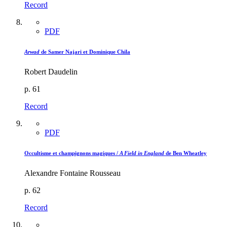
Record
PDF
Arwad
de Samer Najari et Dominique Chila
Robert Daudelin
p. 61
Record
PDF
Occultisme et champignons magiques /
A Field in England
de Ben Wheatley
Alexandre Fontaine Rousseau
p. 62
Record