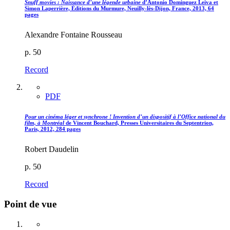
Snuff movies : Naissance d’une légende urbaine
d’Antonio Dominguez Leiva et
Simon Laperrière, Éditions du Murmure, Neuilly-lès-Dijon, France, 2013, 64
pages
Alexandre Fontaine Rousseau
p. 50
Record
PDF
Pour un cinéma léger et synchrone ! Invention d’un dispositif à l’Office national du
film, à Montréal
de Vincent Bouchard, Presses Universitaires du Septentrion,
Paris, 2012, 284 pages
Robert Daudelin
p. 50
Record
Point de vue