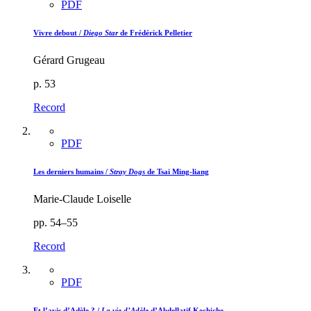
PDF
Vivre debout /
Diego Star
de Frédérick Pelletier
Gérard Grugeau
p. 53
Record
PDF
Les derniers humains /
Stray Dogs
de Tsai Ming-liang
Marie-Claude Loiselle
pp. 54–55
Record
PDF
Et l’avis d’Adèle ? /
La vie d’Adèle
d’Abdellatif Kechiche