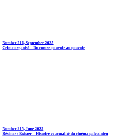
Number 216, September 2025
Crime organisé – Du contre-pouvoir au pouvoir
Number 215, June 2025
Résister / Exister – Histoire et actualité du cinéma palestinien