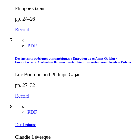
Philippe Gajan
pp. 24–26
Record
PDF
Des instants poétiques et numériques :
E
ntretien avec Anne Golden /
Entretien avec Catherine Ikam et Louis Fléri / Entretien avec Jocelyn Robert
Luc Bourdon and Philippe Gajan
pp. 27–32
Record
PDF
10 x 1 minute
Claudie Lévesque