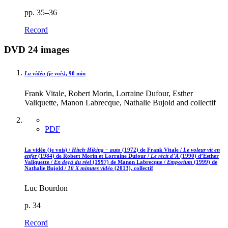
pp. 35–36
Record
DVD 24 images
La vidéo (je vois)
, 90 min
Frank Vitale, Robert Morin, Lorraine Dufour, Esther
Valiquette, Manon Labrecque, Nathalie Bujold and collectif
PDF
La vidéo (je vois) /
Hitch-Hiking – auto
(1972) de Frank Vitale /
Le voleur vit en
enfer
(1984) de Robert Morin et Lorraine Dufour /
Le récit d’A
(1990) d’Esther
Valiquette /
En deçà du réel
(1997) de Manon Labrecque /
Emporium
(1999) de
Nathalie Bujold /
10 X minutes vidéo
(2013), collectif
Luc Bourdon
p. 34
Record