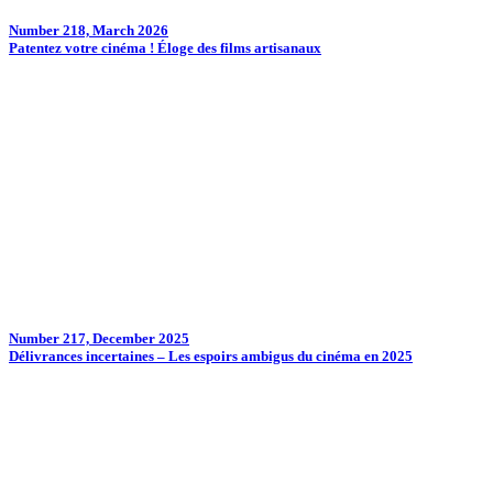
Number 218, March 2026
Patentez votre cinéma ! Éloge des films artisanaux
Number 217, December 2025
Délivrances incertaines – Les espoirs ambigus du cinéma en 2025