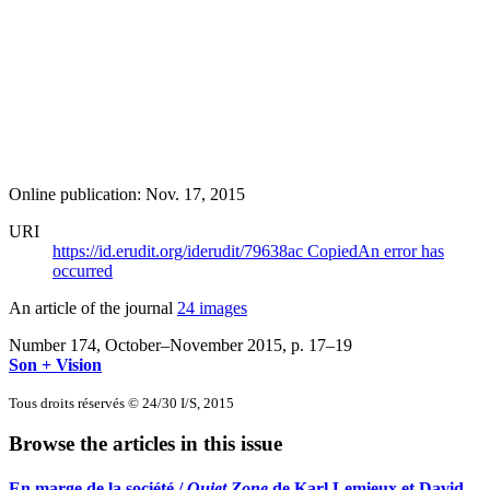
Online publication: Nov. 17, 2015
URI
https://id.erudit.org/iderudit/79638ac
Copied
An error has
occurred
An article of the journal
24 images
Number 174, October–November 2015
, p. 17–19
Son + Vision
Tous droits réservés © 24/30 I/S, 2015
Browse the articles in this issue
En marge de la société /
Quiet Zone
de Karl Lemieux et David