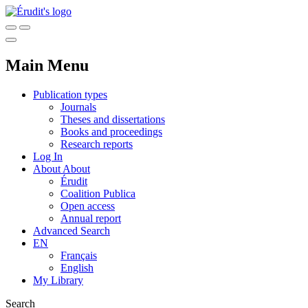
Main Menu
Publication types
Journals
Theses and dissertations
Books and proceedings
Research reports
Log In
About
About
Érudit
Coalition Publica
Open access
Annual report
Advanced Search
EN
Français
English
My Library
Search