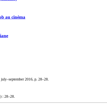
ob au cinéma
riane
 july–september 2016, p. 28–28.
) : 28–28.