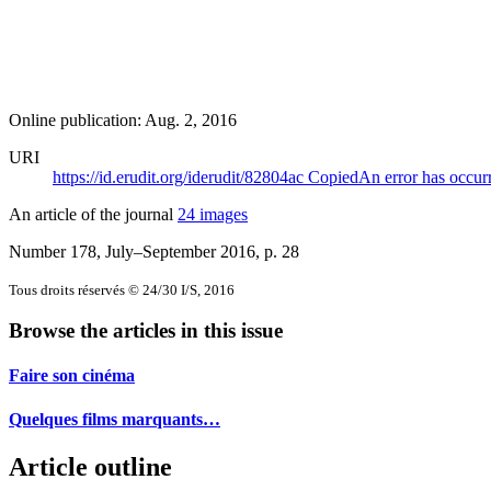
Online publication: Aug. 2, 2016
URI
https://id.erudit.org/iderudit/82804ac
Copied
An error has occur
An article of the journal
24 images
Number 178, July–September 2016
, p. 28
Tous droits réservés © 24/30 I/S, 2016
Browse the articles in this issue
Faire son cinéma
Quelques films marquants…
Article outline