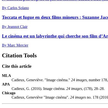
By Carlos Solano
Toccata et fugue en deux films mineurs :
S
uzanne Jac
By Jeannot Clair
Le cinéma est un labyrinthe qui cherche son film d’A
By Marc Mercier
Citation Tools
Cite this article
MLA
Cadieux, Geneviève. "Image cinéma."
24 images
, number 178,
APA
Cadieux, G. (2016). Image cinéma.
24 images
, (178), 28–28.
Chicago
Cadieux, Geneviève "Image cinéma".
24 images
no. 178 (2016