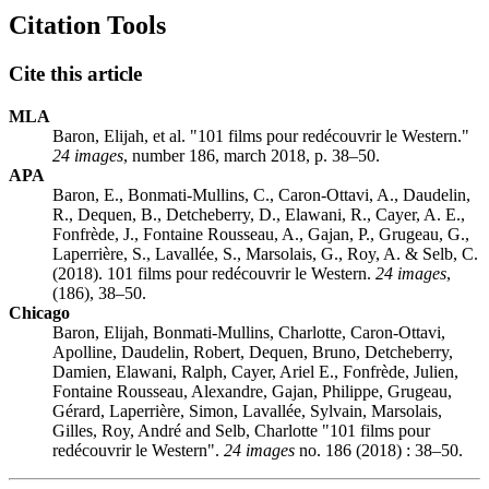
Citation Tools
Cite this article
MLA
Baron, Elijah, et al. "101 films pour redécouvrir le Western."
24 images
, number 186, march 2018, p. 38–50.
APA
Baron, E., Bonmati-Mullins, C., Caron-Ottavi, A., Daudelin,
R., Dequen, B., Detcheberry, D., Elawani, R., Cayer, A. E.,
Fonfrède, J., Fontaine Rousseau, A., Gajan, P., Grugeau, G.,
Laperrière, S., Lavallée, S., Marsolais, G., Roy, A. & Selb, C.
(2018). 101 films pour redécouvrir le Western.
24 images
,
(186), 38–50.
Chicago
Baron, Elijah, Bonmati-Mullins, Charlotte, Caron-Ottavi,
Apolline, Daudelin, Robert, Dequen, Bruno, Detcheberry,
Damien, Elawani, Ralph, Cayer, Ariel E., Fonfrède, Julien,
Fontaine Rousseau, Alexandre, Gajan, Philippe, Grugeau,
Gérard, Laperrière, Simon, Lavallée, Sylvain, Marsolais,
Gilles, Roy, André and Selb, Charlotte "101 films pour
redécouvrir le Western".
24 images
no. 186 (2018) : 38–50.