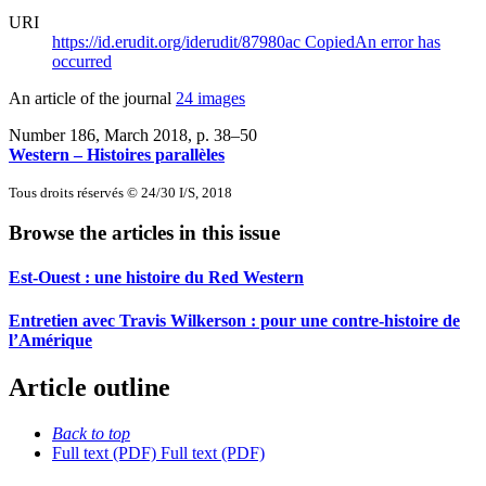
URI
https://id.erudit.org/iderudit/87980ac
Copied
An error has
occurred
An article of the journal
24 images
Number 186, March 2018
, p. 38–50
Western – Histoires parallèles
Tous droits réservés © 24/30 I/S, 2018
Browse the articles in this issue
Est-Ouest : une histoire du Red Western
Entretien avec Travis Wilkerson : pour une contre-histoire de
l’Amérique
Article outline
Back to top
Full text (PDF)
Full text (PDF)