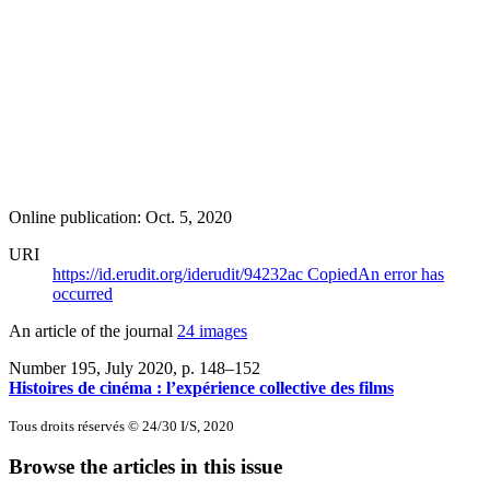
Online publication: Oct. 5, 2020
URI
https://id.erudit.org/iderudit/94232ac
Copied
An error has
occurred
An article of the journal
24 images
Number 195, July 2020
, p. 148–152
Histoires de cinéma : l’expérience collective des films
Tous droits réservés © 24/30 I/S, 2020
Browse the articles in this issue