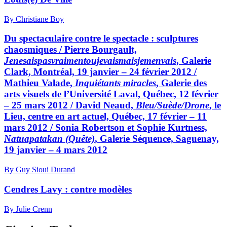
By Christiane Boy
Du spectaculaire contre le spectacle : sculptures
chaosmiques / Pierre Bourgault,
Jenesaispasvraimentoujevaismaisjemenvais
, Galerie
Clark, Montréal, 19 janvier – 24 février 2012 /
Mathieu Valade,
Inquiétants miracles
, Galerie des
arts visuels de l’Université Laval, Québec, 12 février
– 25 mars 2012 / David Neaud,
Bleu/Suède/Drone
, le
Lieu, centre en art actuel, Québec, 17 février – 11
mars 2012 / Sonia Robertson et Sophie Kurtness,
Natuapatakan (Quête)
, Galerie Séquence, Saguenay,
19 janvier – 4 mars 2012
By Guy Sioui Durand
Cendres Lavy : contre modèles
By Julie Crenn