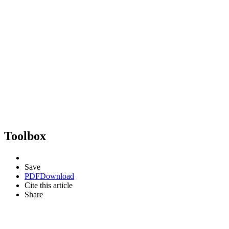
Toolbox
Save
PDF
Download
Cite this article
Share