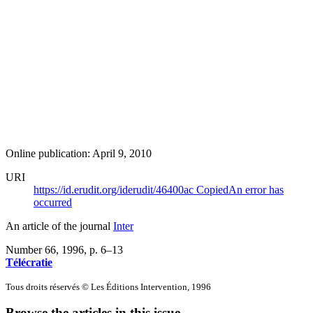
Online publication: April 9, 2010
URI
https://id.erudit.org/iderudit/46400ac
Copied
An error has
occurred
An article of the journal
Inter
Number 66, 1996
, p. 6–13
Télécratie
Tous droits réservés © Les Éditions Intervention, 1996
Browse the articles in this issue