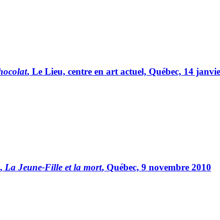
hocolat
, Le Lieu, centre en art actuel, Québec, 14 janvi
A,
La Jeune-Fille et la mort
, Québec, 9 novembre 2010