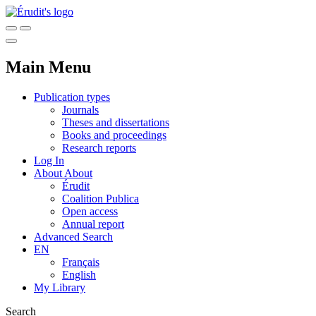
Main Menu
Publication types
Journals
Theses and dissertations
Books and proceedings
Research reports
Log In
About
About
Érudit
Coalition Publica
Open access
Annual report
Advanced Search
EN
Français
English
My Library
Search