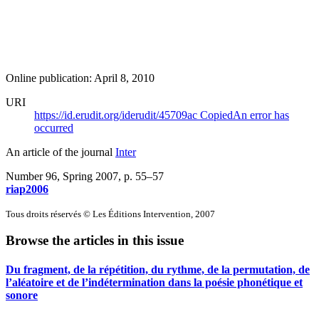
Online publication: April 8, 2010
URI
https://id.erudit.org/iderudit/45709ac
Copied
An error has
occurred
An article of the journal
Inter
Number 96, Spring 2007
, p. 55–57
riap2006
Tous droits réservés © Les Éditions Intervention, 2007
Browse the articles in this issue
Du fragment, de la répétition, du rythme, de la permutation, de
l’aléatoire et de l’indétermination dans la poésie phonétique et
sonore