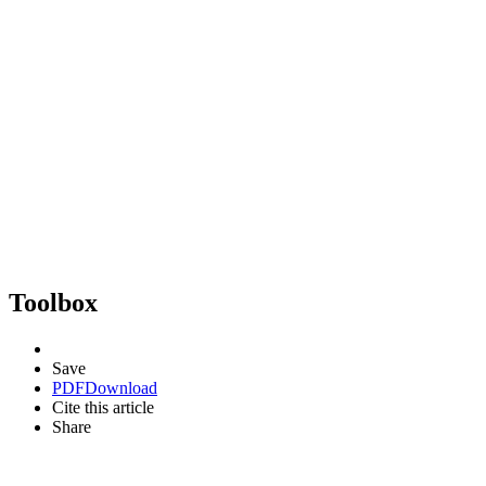
Toolbox
Save
PDF
Download
Cite this article
Share