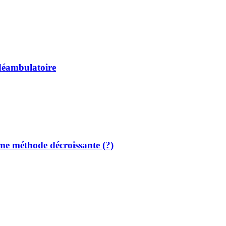
 déambulatoire
me méthode décroissante (?)