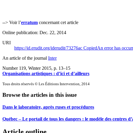
--> Voir l’
erratum
concernant cet article
Online publication: Dec. 22, 2014
URI
https://id.erudit.org/iderudit/73276ac
Copied
An error has occur
An article of the journal
Inter
Number 119, Winter 2015
, p. 13–15
Organisations artistiques : d’ici et d’ailleurs
Tous droits réservés © Les Éditions Intervention, 2014
Browse the articles in this issue
Dans le laboratoire, après ruses et procédures
Québec – Le portail de tous les dangers : le modèle des centres d’a
Article outline