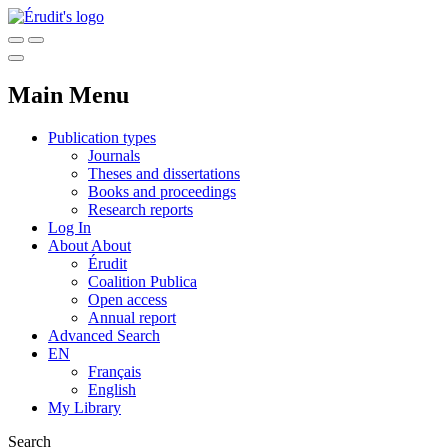
Main Menu
Publication types
Journals
Theses and dissertations
Books and proceedings
Research reports
Log In
About
About
Érudit
Coalition Publica
Open access
Annual report
Advanced Search
EN
Français
English
My Library
Search