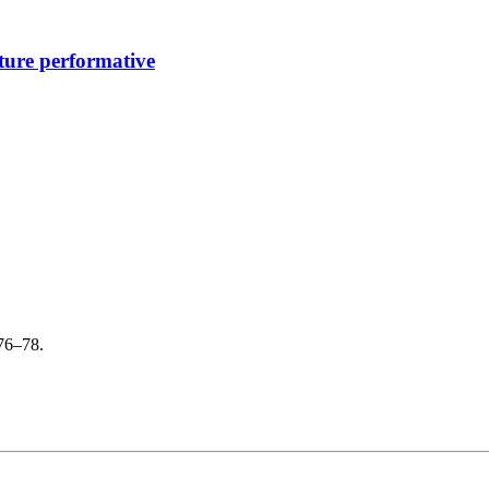
sture performative
 76–78.