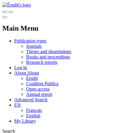
Main Menu
Publication types
Journals
Theses and dissertations
Books and proceedings
Research reports
Log In
About
About
Érudit
Coalition Publica
Open access
Annual report
Advanced Search
EN
Français
English
My Library
Search