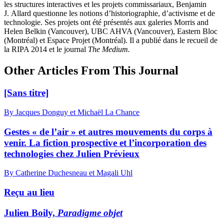
les structures interactives et les projets commissariaux, Benjamin
J. Allard questionne les notions d’historiographie, d’activisme et de
technologie. Ses projets ont été présentés aux galeries Morris and
Helen Belkin (Vancouver), UBC AHVA (Vancouver), Eastern Bloc
(Montréal) et Espace Projet (Montréal). Il a publié dans le recueil de
la RIPA 2014 et le journal
T
he Medium.
Other Articles From This Journal
[Sans titre]
By Jacques Donguy et Michaël La Chance
Gestes « de l’air » et autres mouvements du corps à
venir. La fiction prospective et l’incorporation des
technologies chez Julien Prévieux
By Catherine Duchesneau et Magali Uhl
Reçu au lieu
Julien Boily,
Paradigme objet