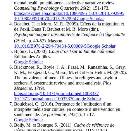
mental health practitioners: a selective narrative review.
Counselling Psychology Quarterly
,
26
(2), 151-173.
https://psycnet.apa.org/doi/10.1080/09515070.2013.792995
10.1080/09515070.2013.792995
Google Scholar
Beaubet, T. et Moro, M. R. (2009). Effets de la migration et
de l’exil. Dans T. Baubet et M. R. Moro (dir.),
Psychopathologie transculturelle de l’enfance à l’âge adulte
e
(2
éd., p. 49-57). Masson.
10.1016/B978-2-294-70434-5.00009-5
Google Scholar
Bijoux, L. (2000).
Coup d’oeil sur la famille haïtienne.
Édition des Antilles.
Google Scholar
Blackmore, R., Boyle, J. A., Fazel, M., Ranasinha, S., Gray,
K. M., Fitzgerald, G., Misso, M. et Gibson-Helm, M. (2020).
The prevalence of mental illness in refugees and asylum
seekers: A systematic review and meta-analysis.
Plos
Medecine
,
17
(9).
https://doi.org/10.1371/journal.pmed.1003337
10.1371/journal.pmed.1003337
Google Scholar
Boulebsol, C. (2016). Pertinence de l’utilisation d’un
interprète médiateur culturel en contexte d’intervention en
santé mentale.
Le partenaire, 245
(1), 15-17.
Google Scholar
Boily, M. et Bourque S. (2011).
Cadre de référence de
l’évaluation du fonctionnement social.
OTSTCFQ.