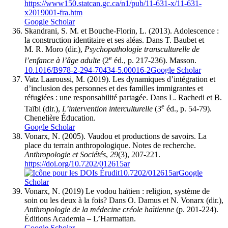
https://www150.statcan.gc.ca/n1/pub/11-631-x/11-631-
x2019001-fra.htm
Google Scholar
Skandrani, S. M. et Bouche-Florin, L. (2013). Adolescence :
la construction identitaire et ses aléas. Dans T. Baubet et
M. R. Moro (dir.),
Psychopathologie transculturelle de
e
l’enfance à l’âge adulte
(2
éd., p. 217-236). Masson.
10.1016/B978-2-294-70434-5.00016-2
Google Scholar
Vatz Laaroussi, M. (2019). Les dynamiques d’intégration et
d’inclusion des personnes et des familles immigrantes et
réfugiées : une responsabilité partagée. Dans L. Rachedi et B.
e
Taïbi (dir.),
L’intervention interculturelle
(3
éd., p. 54-79).
Chenelière Éducation.
Google Scholar
Vonarx, N. (2005). Vaudou et productions de savoirs. La
place du terrain anthropologique. Notes de recherche.
Anthropologie et Sociétés
,
29
(3), 207-221.
https://doi.org/10.7202/012615ar
10.7202/012615ar
Google
Scholar
Vonarx, N. (2019) Le vodou haïtien : religion, système de
soin ou les deux à la fois? Dans O. Damus et N. Vonarx (dir.),
Anthropologie de la médecine créole haïtienne
(p. 201-224).
Éditions Academia – L’Harmattan.
Google Scholar