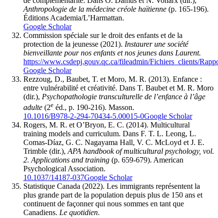
de complémentarité. Dans O. Damus et N. Vonarx (dir.),
Anthropologie de la médecine créole haïtienne
(p. 165-196).
Éditions Academia/L’Harmattan.
Google Scholar
Commission spéciale sur le droit des enfants et de la
protection de la jeunesse (2021).
Instaurer une société
bienveillante pour nos enfants et nos jeunes dans Laurent.
https://www.csdepj.gouv.qc.ca/fileadmin/Fichiers_clients/
Google Scholar
Rezzoug, D., Baubet, T. et Moro, M. R. (2013). Enfance :
entre vulnérabilité et créativité. Dans T. Baubet et M. R. Moro
(dir.),
Psychopathologie transculturelle de l’enfance à l’âge
e
adulte
(2
éd., p. 190-216). Masson.
10.1016/B978-2-294-70434-5.00015-0
Google Scholar
Rogers, M. R. et O’Bryon, E. C. (2014). Multicultural
training models and curriculum. Dans F. T. L. Leong, L.
Comas-Díaz, G. C. Nagayama Hall, V. C. McLoyd et J. E.
Trimble (dir.),
APA handbook of multicultural psychology, vol.
2. Applications and training
(p. 659-679). American
Psychological Association.
10.1037/14187-037
Google Scholar
Statistique Canada (2022). Les immigrants représentent la
plus grande part de la population depuis plus de 150 ans et
continuent de façonner qui nous sommes en tant que
Canadiens.
Le quotidien
.