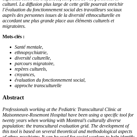
culturel. La diffusion plus large de cette grille pourrait enrichir
l’évaluation du fonctionnement social des travailleurs sociaux
auprès des personnes issues de la diversité ethnoculturelle en
accordant une plus grande place aux éléments culturels et
migratoires.
Mots-clés :
Santé mentale
,
ethnopsychiatrie
,
diversité culturelle
,
parcours migratoire
,
repères culturels
,
croyances
,
évaluation du fonctionnement social
,
approche transculturelle
Abstract
Professionals working at the Pediatric Transcultural Clinic at
Maisonneuve-Rosemont Hospital have been using a specific tool for
twenty years when working with Montreal’s culturally diverse
population: the transcultural evaluation grid. The development of
this tool is based on several theoretical and methodological aspects
of ethno-psychiatry. It can be used for social workers to help identify