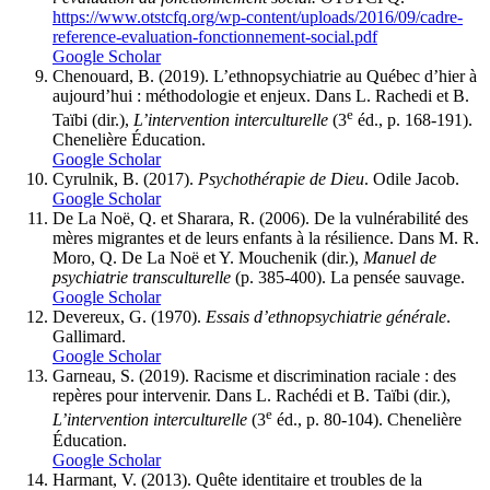
https://www.otstcfq.org/wp-content/uploads/2016/09/cadre-
reference-evaluation-fonctionnement-social.pdf
Google Scholar
Chenouard, B. (2019). L’ethnopsychiatrie au Québec d’hier à
aujourd’hui : méthodologie et enjeux. Dans L. Rachedi et B.
e
Taïbi (dir.),
L’intervention interculturelle
(3
éd., p. 168-191).
Chenelière Éducation.
Google Scholar
Cyrulnik, B. (2017).
Psychothérapie de Dieu
. Odile Jacob.
Google Scholar
De La Noë, Q. et Sharara, R. (2006). De la vulnérabilité des
mères migrantes et de leurs enfants à la résilience. Dans M. R.
Moro, Q. De La Noë et Y. Mouchenik (dir.),
Manuel de
psychiatrie transculturelle
(p. 385-400). La pensée sauvage.
Google Scholar
Devereux, G. (1970).
Essais d’ethnopsychiatrie générale
.
Gallimard.
Google Scholar
Garneau, S. (2019). Racisme et discrimination raciale : des
repères pour intervenir. Dans L. Rachédi et B. Taïbi (dir.),
e
L’intervention interculturelle
(3
éd., p. 80-104). Chenelière
Éducation.
Google Scholar
Harmant, V. (2013). Quête identitaire et troubles de la