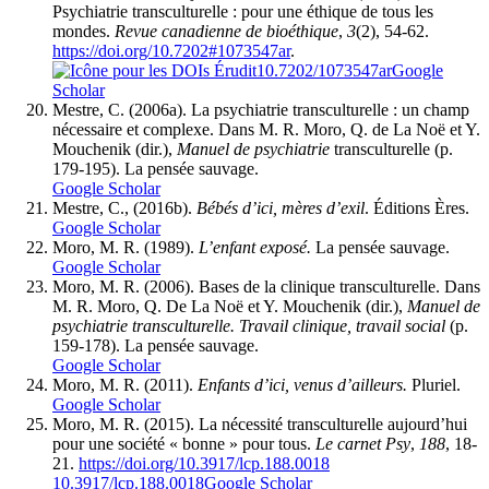
Psychiatrie transculturelle : pour une éthique de tous les
mondes.
Revue canadienne de bioéthique
,
3
(2), 54-62.
https://doi.org/10.7202#1073547ar
.
10.7202/1073547ar
Google
Scholar
Mestre, C. (2006a). La psychiatrie transculturelle : un champ
nécessaire et complexe. Dans M. R. Moro, Q. de La Noë et Y.
Mouchenik (dir.),
Manuel de psychiatrie
transculturelle (p.
179-195). La pensée sauvage.
Google Scholar
Mestre, C., (2016b).
Bébés d’ici, mères d’exil
. Éditions Ères.
Google Scholar
Moro, M. R. (1989).
L’enfant exposé.
La pensée sauvage.
Google Scholar
Moro, M. R. (2006). Bases de la clinique transculturelle. Dans
M. R. Moro, Q. De La Noë et Y. Mouchenik (dir.),
Manuel de
psychiatrie transculturelle. Travail clinique, travail social
(p.
159-178). La pensée sauvage.
Google Scholar
Moro, M. R. (2011).
Enfants d’ici, venus d’ailleurs.
Pluriel.
Google Scholar
Moro, M. R. (2015). La nécessité transculturelle aujourd’hui
pour une société « bonne » pour tous.
Le carnet Psy
,
188
, 18-
21.
https://doi.org/10.3917/lcp.188.0018
10.3917/lcp.188.0018
Google Scholar