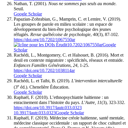
Nathan, T. (2001).
Nous ne sommes pas seuls au monde.
Seuil.
Google Scholar
Papazian-Zohrabian, G., Mamprin, C. et Lemire, V. (2019).
Les groupes de parole en milieu scolaire : un espace de
développement du bien-être psychologique des jeunes
réfugiés.
Revue québécoise de psychologie
,
40
(3), 87-102.
https://doi.org/10.7202/1067550ar
10.7202/1067550ar
Google
Scholar
Rachédi, L., Montgomery, C. et Halsouet, B. (2016). Mort et
deuil en contexte migratoire : spécificités, réseaux et entraide.
Enfances Familles Générations
,
24
, 1-25.
https://doi.org/10.7202/1038114ar
Google Scholar
Rachédi, L. et Taïbi, B. (2019).
L’intervention interculturelle
e
(3
éd.). Chenelière Éducation.
Google Scholar
Raphaël, F. (2010). L’ethnopsychiatrie haïtienne : un
enracinement dans l’histoire du pays.
L’Autre, 11
(3), 323-332.
https://doi.org/10.3917/lautr.033.0323
10.3917/lautr.033.0323
Google Scholar
Raphaël, F. (2019). Médecine créole haïtienne, santé mentale,
médecine classique occidentale : un rapport de choc culturel et