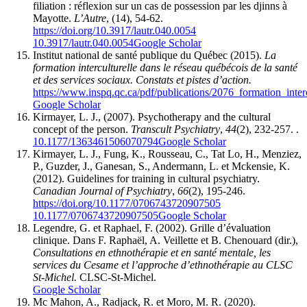
filiation : réflexion sur un cas de possession par les djinns à
Mayotte.
L’Autre
, (14), 54-62.
https://doi.org/10.3917/lautr.040.0054
10.3917/lautr.040.0054
Google Scholar
Institut national de santé publique du Québec (2015).
La
formation interculturelle dans le réseau québécois de la santé
et des services sociaux. Constats et pistes d’action.
https://www.inspq.qc.ca/pdf/publications/2076_formation_inter
Google Scholar
Kirmayer, L. J., (2007). Psychotherapy and the cultural
concept of the person.
Transcult Psychiatry
,
44
(2), 232-257. .
10.1177/1363461506070794
Google Scholar
Kirmayer, L. J., Fung, K., Rousseau, C., Tat Lo, H., Menziez,
P., Guzder, J., Ganesan, S., Andermann, L. et Mckensie, K.
(2012). Guidelines for training in cultural psychiatry.
Canadian Journal of Psychiatry
,
66
(2), 195-246.
https://doi.org/10.1177/0706743720907505
10.1177/0706743720907505
Google Scholar
Legendre, G. et Raphael, F. (2002). Grille d’évaluation
clinique. Dans F. Raphaël, A. Veillette et B. Chenouard (dir.),
Consultations en ethnothérapie et en santé mentale, les
services du Cesame et l’approche d’ethnothérapie au CLSC
St-Michel.
CLSC-St-Michel.
Google Scholar
Mc Mahon, A., Radjack, R. et Moro, M. R. (2020).