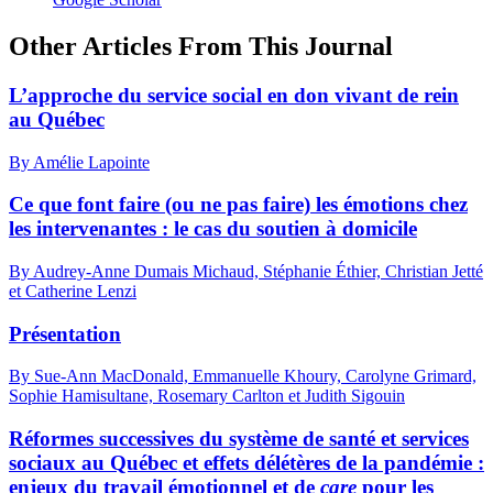
Other Articles From This Journal
L’approche du service social en don vivant de rein
au Québec
By Amélie Lapointe
Ce que font faire (ou ne pas faire) les émotions chez
les intervenantes : le cas du soutien à domicile
By Audrey-Anne Dumais Michaud, Stéphanie Éthier, Christian Jetté
et Catherine Lenzi
Présentation
By Sue-Ann MacDonald, Emmanuelle Khoury, Carolyne Grimard,
Sophie Hamisultane, Rosemary Carlton et Judith Sigouin
Réformes successives du système de santé et services
sociaux au Québec et effets délétères de la pandémie :
enjeux du travail émotionnel et de
care
pour les