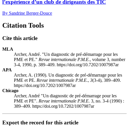
l’expérience d’un club de dirigeants des TIC
By Sandrine Berger-Douce
Citation Tools
Cite this article
MLA
Archer, André. "Un diagnostic de pré-démarrage pour les
PME et PE."
Revue internationale P.M.E.
, volume 3, number
3-4, 1990, p. 389–409. https://doi.org/10.7202/1007987ar
APA
Archer, A. (1990). Un diagnostic de pré-démarrage pour les
PME et PE.
Revue internationale P.M.E.
,
3
(3-4), 389–409.
https://doi.org/10.7202/1007987ar
Chicago
Archer, André "Un diagnostic de pré-démarrage pour les
PME et PE".
Revue internationale P.M.E.
3, no. 3-4 (1990) :
389–409. https://doi.org/10.7202/1007987ar
Export the record for this article