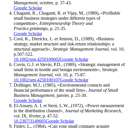
Management,
octobre, p. 37-43.
Google Scholar
Chaganti, R., Chaganti, R. et Vijay, M., (1989),.«Profîtable
small business strategies under different types of
competition»,
Entrepreneurship Theory and
Practice,
printemps, p. 21-35.
Google Scholar
Cool, K., Dierickx, I.. et Jenison, D., (1989), «Business
strategy, market structure and risk-return relationships: a
structural approach»,
Strategic Management Journal,
vol. 10,
p.507-522.
10.1002/smj.4250100602
Google Scholar
Covin, G.J. et Slevin, P.D., (1989), «Strategic management of
small firms in hostile and benign environments»,
Strategic
Management Journal,
vol. 10, p. 75-87.
10.1002/smj.4250100107
Google Scholar
Dollinger, M.J., (1985), «Environmental contacts and
financial performance of the small firm»,
Journal of Small
Business Management,
janvier, p. 25-30.
Google Scholar
El-Ansary, A. I. et Stern, L.W., (1972), «Power measurement
in the distribution channel»,
Journal of Marketing Research,
vol. IX, février, p. 47-52.
10.2307/3149605
Google Scholar
Finley, L., (1984), «Can your small company acquire