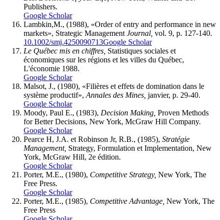
Publishers.
Google Scholar
Lambkin,M., (1988), «Order of entry and performance in new
markets», Strategic Management
Journal,
vol. 9, p. 127-140.
10.1002/smj.4250090713
Google Scholar
Le Québec mis en chiffres,
Statistiques sociales et
économiques sur les régions et les villes du Québec,
L'économie 1988.
Google Scholar
Malsot, J., (1980), «Filières et effets de domination dans le
système productif»,
Annales des
Mines,
janvier, p. 29-40.
Google Scholar
Moody, Paul E., (1983),
Decision Making,
Proven Methods
for Better Decisions, New York, McGraw Hill Company.
Google Scholar
Pearce H, J.A. et Robinson Jr, R.B., (1985),
Stratégie
Management,
Strategy, Formulation et Implementation, New
York, McGraw Hill, 2e édition.
Google Scholar
Porter, M.E., (1980),
Competitive Strategy,
New York, The
Free Press.
Google Scholar
Porter, M.E., (1985),
Competitive Advantage,
New York, The
Free Press
Google Scholar