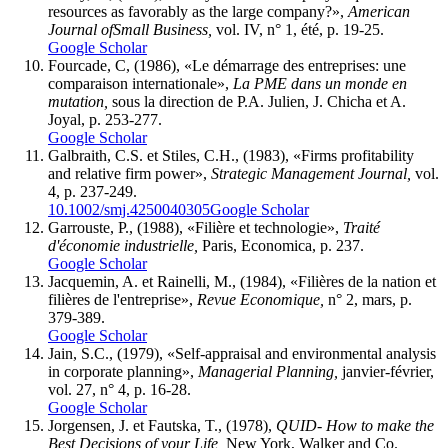
resources as favorably as the large company?»,
American
Journal ofSmall Business,
vol. IV, n° 1, été, p. 19-25.
Google Scholar
Fourcade, C, (1986), «Le démarrage des entreprises: une
comparaison internationale»,
La
PME dans un monde en
mutation,
sous la direction de P.A. Julien, J. Chicha et A.
Joyal, p. 253-277.
Google Scholar
Galbraith, C.S. et Stiles, C.H., (1983), «Firms profitability
and relative firm power»,
Strategic
Management Journal,
vol.
4, p. 237-249.
10.1002/smj.4250040305
Google Scholar
Garrouste, P., (1988), «Filière et technologie»,
Traité
d'économie industrielle,
Paris, Economica, p. 237.
Google Scholar
Jacquemin, A. et Rainelli, M., (1984), «Filières de la nation et
filières de l'entreprise»,
Revue
Economique,
n° 2, mars, p.
379-389.
Google Scholar
Jain, S.C., (1979), «Self-appraisal and environmental analysis
in corporate planning»,
Managerial Planning,
janvier-février,
vol. 27, n° 4, p. 16-28.
Google Scholar
Jorgensen, J. et Fautska, T., (1978),
QUID- How to make the
Best Decisions of your Life,
New York, Walker and Co.