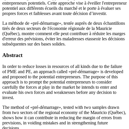
entrepreneurs potentiels. Cette approche vise à éveiller l'entrepreneur
potentiel aux différents écueils du marché et le porte à évaluer ses
propres forces et faiblesses avant toute décision d’investir.
La méthode de «pré-démarrage«, testée auprès de deux échantillons
tirés de deux secteurs de l'économie régionale de la Mauricie
(Québec), montre comment elle peut contribuer à réduire les marges
d'erreur des prévisions, éviter les maladresses etasseoir les décisions
subséquentes sur des bases solides.
Abstract
In order to reduce losses in resources of all kinds due to the failure
of PME and PE, an approach called «pré-démarrage» is developed
and proposed to the potential entrepreneurs. The purpose of this
approach is to prompt the potential entrepreneurs to consider
carefully the forces at play in the market he intends to enter and
evaluate his own forces and weaknesses before any decision to
invest.
The method of «pré-démarrage», tested with two samples drawn
from two sectors of the regional economy of the Mauricio (Québec),
shows how it can contribute in reducing the margin of errors from
previsions, in voiding mistakes and in strengthening future
decisions.