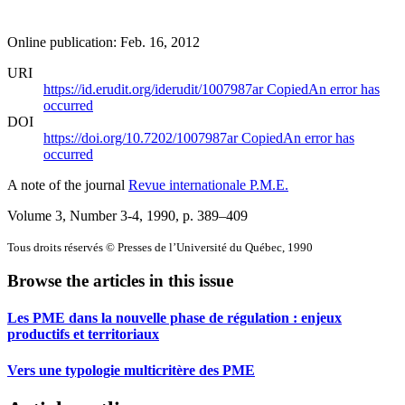
Online publication: Feb. 16, 2012
URI
https://id.erudit.org/iderudit/1007987ar
Copied
An error has
occurred
DOI
https://doi.org/10.7202/1007987ar
Copied
An error has
occurred
A note of the journal
Revue internationale P.M.E.
Volume 3, Number 3-4, 1990
, p. 389–409
Tous droits réservés © Presses de l’Université du Québec, 1990
Browse the articles in this issue
Les PME dans la nouvelle phase de régulation : enjeux
productifs et territoriaux
Vers une typologie multicritère des PME