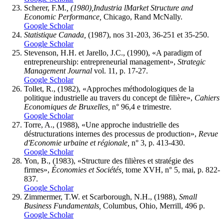
Scherer, F.M.
, (1980),Industria lMarket Structure and
Economic Performance,
Chicago, Rand McNally.
Google Scholar
Statistique Canada,
(1987), nos 31-203, 36-251 et 35-250.
Google Scholar
Stevenson, H.H. et Jarello, J.C., (1990), «A paradigm of
entrepreneurship: entrepreneurial management»,
Strategic
Management Journal
vol. 11, p. 17-27.
Google Scholar
Tollet, R., (1982), «Approches méthodologiques de la
politique industrielle au travers du concept de filière»,
Cahiers
Economiques de Bruxelles,
n° 96,4 e trimestre.
Google Scholar
Torre, A., (1988), «Une approche industrielle des
déstructurations internes des processus de production»,
Revue
d'Economie urbaine et régionale,
n° 3, p. 413-430.
Google Scholar
Yon, B., (1983), «Structure des filières et stratégie des
firmes»,
Économies et Sociétés,
tome XVH, n° 5, mai, p. 822-
837.
Google Scholar
Zimmermer, T.W. et Scarborough, N.H., (1988),
Small
Business Fundamentals,
Columbus, Ohio, Merrill, 496 p.
Google Scholar