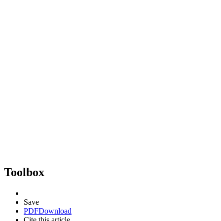
Toolbox
Save
PDF
Download
Cite this article