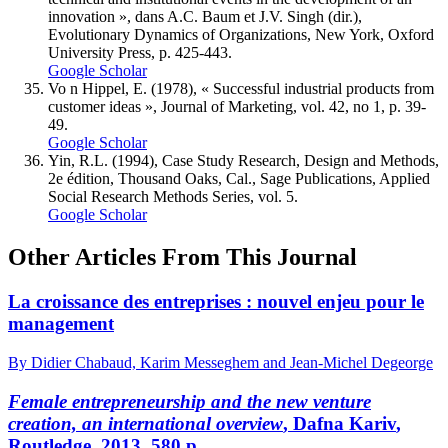
innovation », dans A.C. Baum et J.V. Singh (dir.),
Evolutionary Dynamics of Organizations, New York, Oxford
University Press, p. 425-443.
Google Scholar
Vo n Hippel, E. (1978), « Successful industrial products from
customer ideas », Journal of Marketing, vol. 42, no 1, p. 39-
49.
Google Scholar
Yin, R.L. (1994), Case Study Research, Design and Methods,
2e édition, Thousand Oaks, Cal., Sage Publications, Applied
Social Research Methods Series, vol. 5.
Google Scholar
Other Articles From This Journal
La croissance des entreprises : nouvel enjeu pour le
management
By Didier Chabaud, Karim Messeghem and Jean-Michel Degeorge
Female entrepreneurship and the new venture
creation, an international overview
, Dafna
Kariv
,
Routledge, 2013, 580 p.