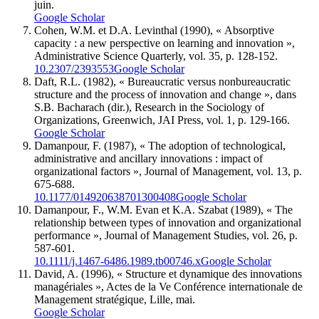
juin.
Google Scholar
Cohen, W.M. et D.A. Levinthal (1990), « Absorptive
capacity : a new perspective on learning and innovation »,
Administrative Science Quarterly, vol. 35, p. 128-152.
10.2307/2393553
Google Scholar
Daft, R.L. (1982), « Bureaucratic versus nonbureaucratic
structure and the process of innovation and change », dans
S.B. Bacharach (dir.), Research in the Sociology of
Organizations, Greenwich, JAI Press, vol. 1, p. 129-166.
Google Scholar
Damanpour, F. (1987), « The adoption of technological,
administrative and ancillary innovations : impact of
organizational factors », Journal of Management, vol. 13, p.
675-688.
10.1177/014920638701300408
Google Scholar
Damanpour, F., W.M. Evan et K.A. Szabat (1989), « The
relationship between types of innovation and organizational
performance », Journal of Management Studies, vol. 26, p.
587-601.
10.1111/j.1467-6486.1989.tb00746.x
Google Scholar
David, A. (1996), « Structure et dynamique des innovations
managériales », Actes de la Ve Conférence internationale de
Management stratégique, Lille, mai.
Google Scholar