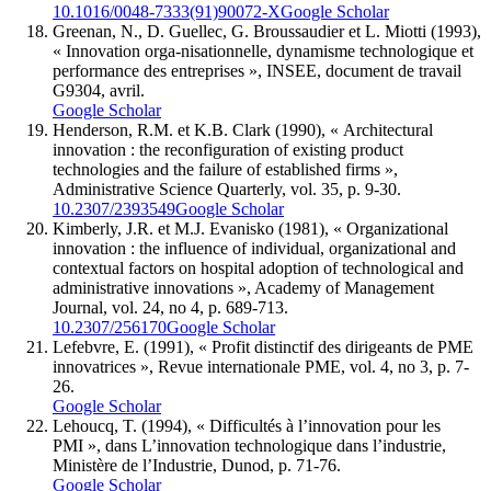
10.1016/0048-7333(91)90072-X
Google Scholar
Greenan, N., D. Guellec, G. Broussaudier et L. Miotti (1993),
« Innovation orga-nisationnelle, dynamisme technologique et
performance des entreprises », INSEE, document de travail
G9304, avril.
Google Scholar
Henderson, R.M. et K.B. Clark (1990), « Architectural
innovation : the reconfiguration of existing product
technologies and the failure of established firms »,
Administrative Science Quarterly, vol. 35, p. 9-30.
10.2307/2393549
Google Scholar
Kimberly, J.R. et M.J. Evanisko (1981), « Organizational
innovation : the influence of individual, organizational and
contextual factors on hospital adoption of technological and
administrative innovations », Academy of Management
Journal, vol. 24, no 4, p. 689-713.
10.2307/256170
Google Scholar
Lefebvre, E. (1991), « Profit distinctif des dirigeants de PME
innovatrices », Revue internationale PME, vol. 4, no 3, p. 7-
26.
Google Scholar
Lehoucq, T. (1994), « Difficultés à l’innovation pour les
PMI », dans L’innovation technologique dans l’industrie,
Ministère de l’Industrie, Dunod, p. 71-76.
Google Scholar