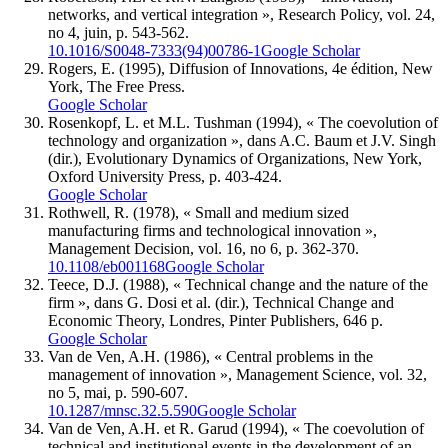
networks, and vertical integration », Research Policy, vol. 24,
no 4, juin, p. 543-562.
10.1016/S0048-7333(94)00786-1
Google Scholar
Rogers, E. (1995), Diffusion of Innovations, 4e édition, New
York, The Free Press.
Google Scholar
Rosenkopf, L. et M.L. Tushman (1994), « The coevolution of
technology and organization », dans A.C. Baum et J.V. Singh
(dir.), Evolutionary Dynamics of Organizations, New York,
Oxford University Press, p. 403-424.
Google Scholar
Rothwell, R. (1978), « Small and medium sized
manufacturing firms and technological innovation »,
Management Decision, vol. 16, no 6, p. 362-370.
10.1108/eb001168
Google Scholar
Teece, D.J. (1988), « Technical change and the nature of the
firm », dans G. Dosi et al. (dir.), Technical Change and
Economic Theory, Londres, Pinter Publishers, 646 p.
Google Scholar
Van de Ven, A.H. (1986), « Central problems in the
management of innovation », Management Science, vol. 32,
no 5, mai, p. 590-607.
10.1287/mnsc.32.5.590
Google Scholar
Van de Ven, A.H. et R. Garud (1994), « The coevolution of
technical and institutional events in the development of an