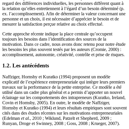
regard des différences individuelles, les personnes diffèrent quant à
la relation qu’elles entretiennent à l’égard d’un besoin déterminé (p.
ex. l’accomplissement). Afin de déterminer la valeur concernant une
personne et un choix, il est nécessaire d’apprécier le besoin et de
mesurer la satisfaction perçue relative au choix effectué.
Cette approche récente indique la place centrale qu’occupent
toujours les besoins dans l’identification des sources de la
motivation. Dans ce cadre, nous avons donc retenu pour notre étude
les besoins les plus souvent testés par les auteurs (Cromie, 2000) :
accomplissement, autonomie, créativité, contrôle et prise de risques.
1.2. Les antécédents
Naffziger, Hornsby et Kuratko (1994) proposent un modèle
explicatif de l’expérience entrepreneuriale qui intègre leurs premiers
travaux sur la performance de la petite entreprise. Ce modèle a été
utilisé dans un cadre plus général et a permis d’apporter un nouvel
éclairage sur les comportements des intrapreneurs (Kuratko, Ireland,
Covin et Hornsby, 2005). En outre, le modèle de Naffziger,
Hornsby et Kuratko (1994) et leurs résultats empiriques sont souvent
cités dans des études récentes sur les motivations entrepreneuriales
(Edelman
et al
., 2010 ; Wiklund, Patzelt et Shepherd, 2009 ;
Runyan, Droge et Swinney, 2008 ; Goss, 2008 ; Krueger, 2007).