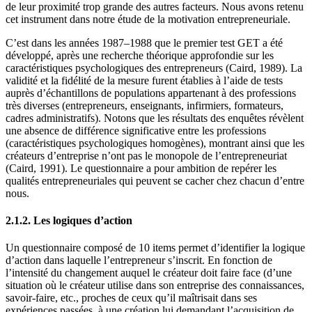
de leur proximité trop grande des autres facteurs. Nous avons retenu
cet instrument dans notre étude de la motivation entrepreneuriale.
C’est dans les années 1987–1988 que le premier test GET a été
développé, après une recherche théorique approfondie sur les
caractéristiques psychologiques des entrepreneurs (Caird, 1989). La
validité et la fidélité de la mesure furent établies à l’aide de tests
auprès d’échantillons de populations appartenant à des professions
très diverses (entrepreneurs, enseignants, infirmiers, formateurs,
cadres administratifs). Notons que les résultats des enquêtes révèlent
une absence de différence significative entre les professions
(caractéristiques psychologiques homogènes), montrant ainsi que les
créateurs d’entreprise n’ont pas le monopole de l’entrepreneuriat
(Caird, 1991). Le questionnaire a pour ambition de repérer les
qualités entrepreneuriales qui peuvent se cacher chez chacun d’entre
nous.
2.1.2. Les logiques d’action
Un questionnaire composé de 10 items permet d’identifier la logique
d’action dans laquelle l’entrepreneur s’inscrit. En fonction de
l’intensité du changement auquel le créateur doit faire face (d’une
situation où le créateur utilise dans son entreprise des connaissances,
savoir-faire, etc., proches de ceux qu’il maîtrisait dans ses
expériences passées, à une création lui demandant l’acquisition de