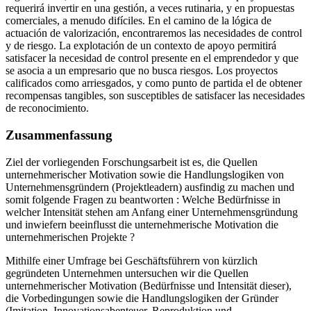
requerirá invertir en una gestión, a veces rutinaria, y en propuestas
comerciales, a menudo difíciles. En el camino de la lógica de
actuación de valorización, encontraremos las necesidades de control
y de riesgo. La explotación de un contexto de apoyo permitirá
satisfacer la necesidad de control presente en el emprendedor y que
se asocia a un empresario que no busca riesgos. Los proyectos
calificados como arriesgados, y como punto de partida el de obtener
recompensas tangibles, son susceptibles de satisfacer las necesidades
de reconocimiento.
Zusammenfassung
Ziel der vorliegenden Forschungsarbeit ist es, die Quellen
unternehmerischer Motivation sowie die Handlungslogiken von
Unternehmensgründern (Projektleadern) ausfindig zu machen und
somit folgende Fragen zu beantworten : Welche Bedürfnisse in
welcher Intensität stehen am Anfang einer Unternehmensgründung
und inwiefern beeinflusst die unternehmerische Motivation die
unternehmerischen Projekte ?
Mithilfe einer Umfrage bei Geschäftsführern von kürzlich
gegründeten Unternehmen untersuchen wir die Quellen
unternehmerischer Motivation (Bedürfnisse und Intensität dieser),
die Vorbedingungen sowie die Handlungslogiken der Gründer
(Imitation, Innovationsabenteuer, Reproduktion und