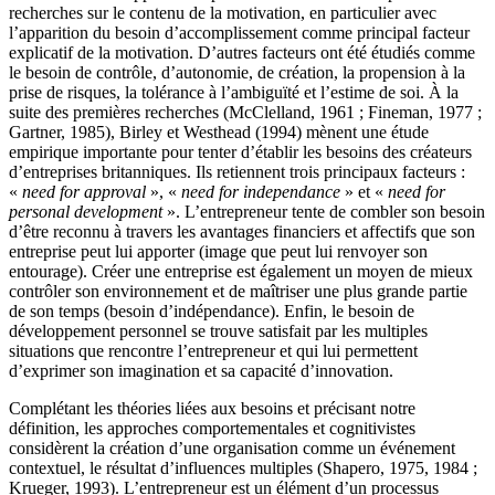
recherches sur le contenu de la motivation, en particulier avec
l’apparition du besoin d’accomplissement comme principal facteur
explicatif de la motivation. D’autres facteurs ont été étudiés comme
le besoin de contrôle, d’autonomie, de création, la propension à la
prise de risques, la tolérance à l’ambiguïté et l’estime de soi. À la
suite des premières recherches (McClelland, 1961 ; Fineman, 1977 ;
Gartner, 1985), Birley et Westhead (1994) mènent une étude
empirique importante pour tenter d’établir les besoins des créateurs
d’entreprises britanniques. Ils retiennent trois principaux facteurs :
«
need for approval
», «
need for independance
» et «
need for
personal development
». L’entrepreneur tente de combler son besoin
d’être reconnu à travers les avantages financiers et affectifs que son
entreprise peut lui apporter (image que peut lui renvoyer son
entourage). Créer une entreprise est également un moyen de mieux
contrôler son environnement et de maîtriser une plus grande partie
de son temps (besoin d’indépendance). Enfin, le besoin de
développement personnel se trouve satisfait par les multiples
situations que rencontre l’entrepreneur et qui lui permettent
d’exprimer son imagination et sa capacité d’innovation.
Complétant les théories liées aux besoins et précisant notre
définition, les approches comportementales et cognitivistes
considèrent la création d’une organisation comme un événement
contextuel, le résultat d’influences multiples (Shapero, 1975, 1984 ;
Krueger, 1993). L’entrepreneur est un élément d’un processus