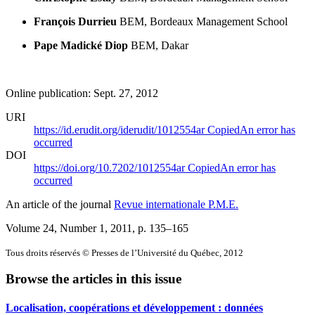
François Durrieu
BEM, Bordeaux Management School
Pape Madické Diop
BEM, Dakar
Online publication: Sept. 27, 2012
URI
https://id.erudit.org/iderudit/1012554ar
Copied
An error has
occurred
DOI
https://doi.org/10.7202/1012554ar
Copied
An error has
occurred
An article of the journal
Revue internationale P.M.E.
Volume 24, Number 1, 2011
, p. 135–165
Tous droits réservés © Presses de l’Université du Québec, 2012
Browse the articles in this issue
Localisation, coopérations et développement : données