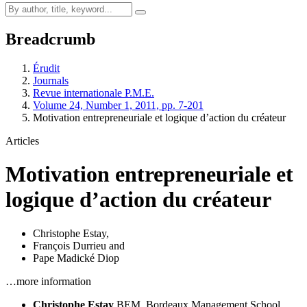
Breadcrumb
Érudit
Journals
Revue internationale P.M.E.
Volume 24, Number 1, 2011, pp. 7-201
Motivation entrepreneuriale et logique d’action du créateur
Articles
Motivation entrepreneuriale et
logique d’action du créateur
Christophe Estay
,
François Durrieu
and
Pape Madické Diop
…more information
Christophe Estay
BEM, Bordeaux Management School