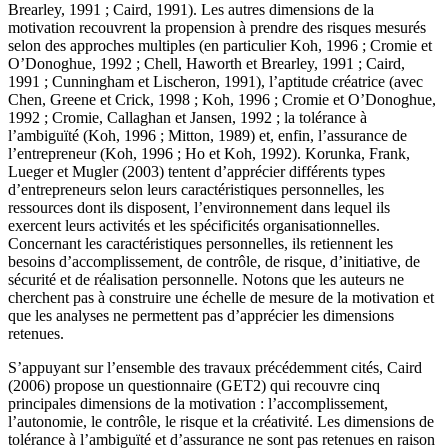
Brearley, 1991 ; Caird, 1991). Les autres dimensions de la
motivation recouvrent la propension à prendre des risques mesurés
selon des approches multiples (en particulier Koh, 1996 ; Cromie et
O’Donoghue, 1992 ; Chell, Haworth et Brearley, 1991 ; Caird,
1991 ; Cunningham et Lischeron, 1991), l’aptitude créatrice (avec
Chen, Greene et Crick, 1998 ; Koh, 1996 ; Cromie et O’Donoghue,
1992 ; Cromie, Callaghan et Jansen, 1992 ; la tolérance à
l’ambiguïté (Koh, 1996 ; Mitton, 1989) et, enfin, l’assurance de
l’entrepreneur (Koh, 1996 ; Ho et Koh, 1992). Korunka, Frank,
Lueger et Mugler (2003) tentent d’apprécier différents types
d’entrepreneurs selon leurs caractéristiques personnelles, les
ressources dont ils disposent, l’environnement dans lequel ils
exercent leurs activités et les spécificités organisationnelles.
Concernant les caractéristiques personnelles, ils retiennent les
besoins d’accomplissement, de contrôle, de risque, d’initiative, de
sécurité et de réalisation personnelle. Notons que les auteurs ne
cherchent pas à construire une échelle de mesure de la motivation et
que les analyses ne permettent pas d’apprécier les dimensions
retenues.
S’appuyant sur l’ensemble des travaux précédemment cités, Caird
(2006) propose un questionnaire (GET2) qui recouvre cinq
principales dimensions de la motivation : l’accomplissement,
l’autonomie, le contrôle, le risque et la créativité. Les dimensions de
tolérance à l’ambiguïté et d’assurance ne sont pas retenues en raison