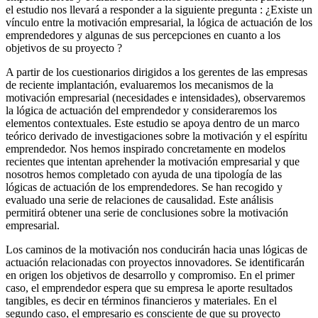
el estudio nos llevará a responder a la siguiente pregunta : ¿Existe un
vínculo entre la motivación empresarial, la lógica de actuación de los
emprendedores y algunas de sus percepciones en cuanto a los
objetivos de su proyecto ?
A partir de los cuestionarios dirigidos a los gerentes de las empresas
de reciente implantación, evaluaremos los mecanismos de la
motivación empresarial (necesidades e intensidades), observaremos
la lógica de actuación del emprendedor y consideraremos los
elementos contextuales. Este estudio se apoya dentro de un marco
teórico derivado de investigaciones sobre la motivación y el espíritu
emprendedor. Nos hemos inspirado concretamente en modelos
recientes que intentan aprehender la motivación empresarial y que
nosotros hemos completado con ayuda de una tipología de las
lógicas de actuación de los emprendedores. Se han recogido y
evaluado una serie de relaciones de causalidad. Este análisis
permitirá obtener una serie de conclusiones sobre la motivación
empresarial.
Los caminos de la motivación nos conducirán hacia unas lógicas de
actuación relacionadas con proyectos innovadores. Se identificarán
en origen los objetivos de desarrollo y compromiso. En el primer
caso, el emprendedor espera que su empresa le aporte resultados
tangibles, es decir en términos financieros y materiales. En el
segundo caso, el empresario es consciente de que su proyecto