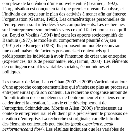
complexe de la création d’une nouvelle entité (Learned, 1992).
L’organisation est conçue en tant que premier niveau d’analyse, et
l’individu est perçu sur le plan des activités à mener afin qu’émerge
l’organisation (Gartner, 1985). Les caractéristiques personnelles de
l’entrepreneur sont inféodées à ses comportements. Les recherches
sur l’entrepreneur sont orientées vers ce qu’il fait et non sur ce qu’il
est. Boyd et Vozikis (1994) intègrent les apports sociocognitifs de
Bandura (1977), le modèle du comportement planifié d’Ajzen
(1991) et de Krueger (1993). Ils proposent un modèle recouvrant
une combinaison de facteurs personnels et contextuels qui
prédisposent les individus à avoir l’intention de créer une entreprise
(expériences, traits de personnalité, etc.) (Emin, 2003). Les éléments
de contingence sont les variables sociales, économiques et
politiques.
Les travaux de Man, Lau et Chan (2002 et 2008) s’articulent autour
d’une approche comportementaliste qui s’intéresse plus au processus
entrepreneurial qu’à son contenu. La recherche s’organise autour de
l’identification des compétences de l’entrepreneur et des liens entre
ce dernier et la création, la survie et le développement de
l’entreprise. Schindehutte, Morris et Allen (2006) s’intéressent au
contexte entrepreneurial et étudient plus précisément le processus de
création d’entreprise. La recherche est originale, car elle introduit
des éléments contextuels peu étudiés (
peak experience
,
peak
performance
and flow
). Les résultats indiquent que les variables de