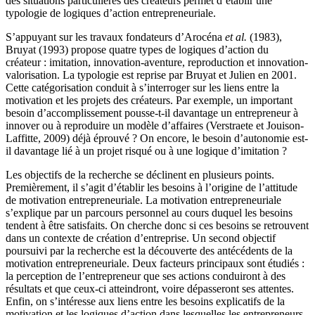
des situations particulières des créateurs permet d’établir une
typologie de logiques d’action entrepreneuriale.
S’appuyant sur les travaux fondateurs d’Arocéna
et al.
(1983),
Bruyat (1993) propose quatre types de logiques d’action du
créateur : imitation, innovation-aventure, reproduction et innovation-
valorisation. La typologie est reprise par Bruyat et Julien en 2001.
Cette catégorisation conduit à s’interroger sur les liens entre la
motivation et les projets des créateurs. Par exemple, un important
besoin d’accomplissement pousse-t-il davantage un entrepreneur à
innover ou à reproduire un modèle d’affaires (Verstraete et Jouison-
Laffitte, 2009) déjà éprouvé ? On encore, le besoin d’autonomie est-
il davantage lié à un projet risqué ou à une logique d’imitation ?
Les objectifs de la recherche se déclinent en plusieurs points.
Premièrement, il s’agit d’établir les besoins à l’origine de l’attitude
de motivation entrepreneuriale. La motivation entrepreneuriale
s’explique par un parcours personnel au cours duquel les besoins
tendent à être satisfaits. On cherche donc si ces besoins se retrouvent
dans un contexte de création d’entreprise. Un second objectif
poursuivi par la recherche est la découverte des antécédents de la
motivation entrepreneuriale. Deux facteurs principaux sont étudiés :
la perception de l’entrepreneur que ses actions conduiront à des
résultats et que ceux-ci atteindront, voire dépasseront ses attentes.
Enfin, on s’intéresse aux liens entre les besoins explicatifs de la
motivation et les logiques d’action dans lesquelles les entrepreneurs