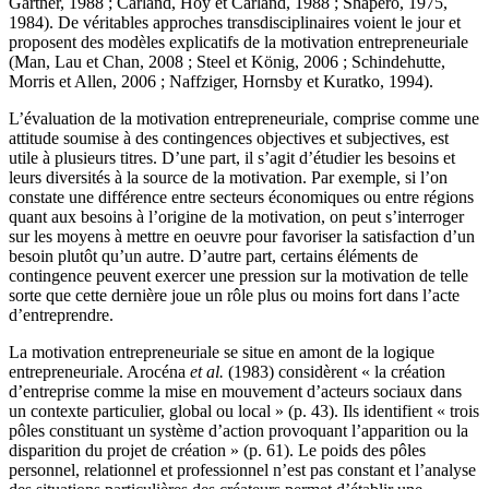
Gartner, 1988 ; Carland, Hoy et Carland, 1988 ; Shapero, 1975,
1984). De véritables approches transdisciplinaires voient le jour et
proposent des modèles explicatifs de la motivation entrepreneuriale
(Man, Lau et Chan, 2008 ; Steel et König, 2006 ; Schindehutte,
Morris et Allen, 2006 ; Naffziger, Hornsby et Kuratko, 1994).
L’évaluation de la motivation entrepreneuriale, comprise comme une
attitude soumise à des contingences objectives et subjectives, est
utile à plusieurs titres. D’une part, il s’agit d’étudier les besoins et
leurs diversités à la source de la motivation. Par exemple, si l’on
constate une différence entre secteurs économiques ou entre régions
quant aux besoins à l’origine de la motivation, on peut s’interroger
sur les moyens à mettre en oeuvre pour favoriser la satisfaction d’un
besoin plutôt qu’un autre. D’autre part, certains éléments de
contingence peuvent exercer une pression sur la motivation de telle
sorte que cette dernière joue un rôle plus ou moins fort dans l’acte
d’entreprendre.
La motivation entrepreneuriale se situe en amont de la logique
entrepreneuriale. Arocéna
et al.
(1983) considèrent « la création
d’entreprise comme la mise en mouvement d’acteurs sociaux dans
un contexte particulier, global ou local » (p. 43). Ils identifient « trois
pôles constituant un système d’action provoquant l’apparition ou la
disparition du projet de création » (p. 61). Le poids des pôles
personnel, relationnel et professionnel n’est pas constant et l’analyse