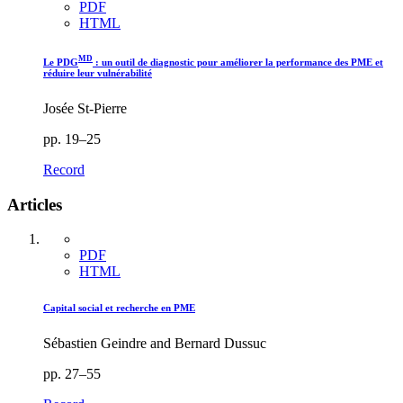
PDF
HTML
MD
Le PDG
: un outil de diagnostic pour améliorer la performance des PME et
réduire leur vulnérabilité
Josée St-Pierre
pp. 19–25
Record
Articles
PDF
HTML
Capital social et recherche en PME
Sébastien Geindre and Bernard Dussuc
pp. 27–55