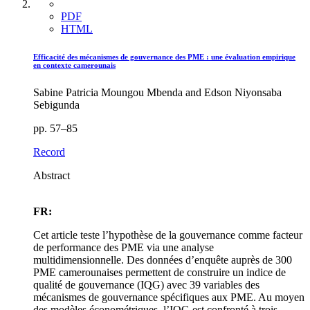
PDF
HTML
Efficacité des mécanismes de gouvernance des PME : une évaluation empirique
en contexte camerounais
Sabine Patricia Moungou Mbenda and Edson Niyonsaba
Sebigunda
pp. 57–85
Record
Abstract
FR:
Cet article teste l’hypothèse de la gouvernance comme facteur
de performance des PME via une analyse
multidimensionnelle. Des données d’enquête auprès de 300
PME camerounaises permettent de construire un indice de
qualité de gouvernance (IQG) avec 39 variables des
mécanismes de gouvernance spécifiques aux PME. Au moyen
des modèles économétriques, l’IQG est confronté à trois