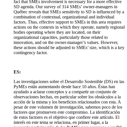
fact that SMEs involvement is necessary for a more effective
SD agenda. Our survey of 314 SMEs’ owner-managers in
Québec reveals that SMEs sensitivity to SD is influenced by a
combination of contextual, organizational and individual
factors. Thus, effective support to SMEs in this area requires
actions on the contexts in which they operate, namely regional
bodies operating where they are located, on their
organizational capacities, particularly those related to
innovation, and on the owner-manager’s values. However,
these actions should be adjusted to SMEs’ size, which is a key
contingency factor.
ES:
Las investigaciones sobre el Desarrollo Sostenible (DS) en las
PyMEs están aumentando desde hace 10 años. Éstas han
ayudado a aclarar conceptos y a compartir un conjunto de
observaciones hechas, en particular sobre los obstáculos a la
acción de la misma y los beneficios relacionados con esta. A
pesar de este volumen de investigación, sabemos poco de los
factores que promueven este compromiso. La identificación
de estos factores es el objetivo que confiere este artículo. El
interés en este tema se relaciona, en primer lugar, a la