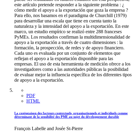
este artículo pretende responder a la siguiente problema : ¿
cómo medir el apoyo a la exportación que goza la empresa ?
Para ello, nos basamos en el paradigma de Churchill (1979)
para desarrollar una escala que tiene en cuenta tanto la
naturaleza y la intensidad del apoyo a la exportación. En este
marco, un estudio empírico se realizó entre 288 franceses
PyMEs. Los resultados confirman la multidimensionalidad de
apoyo a la exportación a través de cuatro dimensiones : la
formación, la prospección, de redes y de apoyo financiero.
Cada uno es evaluada por un conjunto de elementos que
reflejan el apoyo a la exportación disponible para las
empresas. El uso de esta herramienta de medición ofrece a los
investigadores como a las autoridades públicas la posibilidad
de evaluar mejor la influencia específica de los diferentes tipos
de apoyo a la exportación.
PDF
HTML
La conjugaison des facteurs contextuels, organisationnels et individuels comme
déterminant de la sensibilité des PME au sujet du développement durable
François Labelle and Josée St-Pierre