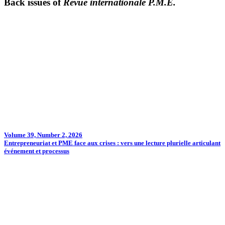
Back issues of
Revue internationale P.M.E.
Volume 39, Number 2, 2026
Entrepreneuriat et PME face aux crises : vers une lecture plurielle articulant
événement et processus