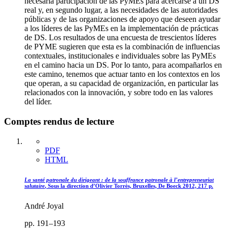
necesaria participación de las PyMEs para acercarse a un DS
real y, en segundo lugar, a las necesidades de las autoridades
públicas y de las organizaciones de apoyo que deseen ayudar
a los líderes de las PyMEs en la implementación de prácticas
de DS. Los resultados de una encuesta de trescientos líderes
de PYME sugieren que esta es la combinación de influencias
contextuales, institucionales e individuales sobre las PyMEs
en el camino hacia un DS. Por lo tanto, para acompañarlos en
este camino, tenemos que actuar tanto en los contextos en los
que operan, a su capacidad de organización, en particular las
relacionados con la innovación, y sobre todo en las valores
del líder.
Comptes rendus de lecture
PDF
HTML
La santé patronale du dirigeant : de la souffrance patronale à l’entrepreneuriat
salutaire
, Sous la direction d’Olivier Torrès, Bruxelles, De Boeck 2012, 217 p.
André Joyal
pp. 191–193