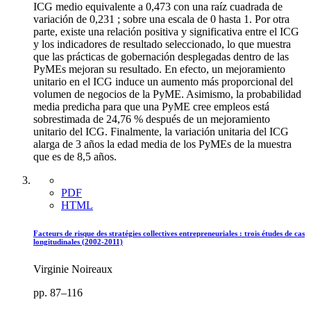
ICG medio equivalente a 0,473 con una raíz cuadrada de
variación de 0,231 ; sobre una escala de 0 hasta 1. Por otra
parte, existe una relación positiva y significativa entre el ICG
y los indicadores de resultado seleccionado, lo que muestra
que las prácticas de gobernación desplegadas dentro de las
PyMEs mejoran su resultado. En efecto, un mejoramiento
unitario en el ICG induce un aumento más proporcional del
volumen de negocios de la PyME. Asimismo, la probabilidad
media predicha para que una PyME cree empleos está
sobrestimada de 24,76 % después de un mejoramiento
unitario del ICG. Finalmente, la variación unitaria del ICG
alarga de 3 años la edad media de los PyMEs de la muestra
que es de 8,5 años.
PDF
HTML
Facteurs de risque des stratégies collectives entrepreneuriales : trois études de cas
longitudinales (2002-2011)
Virginie Noireaux
pp. 87–116