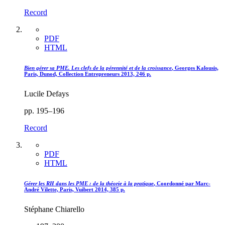
Record
PDF
HTML
Bien gérer sa PME. Les clefs de la pérennité et de la croissance
, Georges Kalousis,
Paris, Dunod, Collection Entrepreneurs 2013, 246 p.
Lucile Defays
pp. 195–196
Record
PDF
HTML
Gérer les RH dans les PME : de la théorie à la pratique
, Coordonné par Marc-
André Vilette, Paris, Vuibert 2014, 385 p.
Stéphane Chiarello