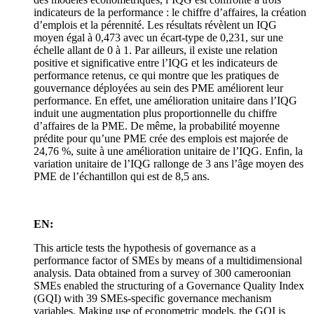
indicateurs de la performance : le chiffre d’affaires, la création
d’emplois et la pérennité. Les résultats révèlent un IQG
moyen égal à 0,473 avec un écart-type de 0,231, sur une
échelle allant de 0 à 1. Par ailleurs, il existe une relation
positive et significative entre l’IQG et les indicateurs de
performance retenus, ce qui montre que les pratiques de
gouvernance déployées au sein des PME améliorent leur
performance. En effet, une amélioration unitaire dans l’IQG
induit une augmentation plus proportionnelle du chiffre
d’affaires de la PME. De même, la probabilité moyenne
prédite pour qu’une PME crée des emplois est majorée de
24,76 %, suite à une amélioration unitaire de l’IQG. Enfin, la
variation unitaire de l’IQG rallonge de 3 ans l’âge moyen des
PME de l’échantillon qui est de 8,5 ans.
EN:
This article tests the hypothesis of governance as a
performance factor of SMEs by means of a multidimensional
analysis. Data obtained from a survey of 300 cameroonian
SMEs enabled the structuring of a Governance Quality Index
(GQI) with 39 SMEs-specific governance mechanism
variables. Making use of econometric models, the GQI is