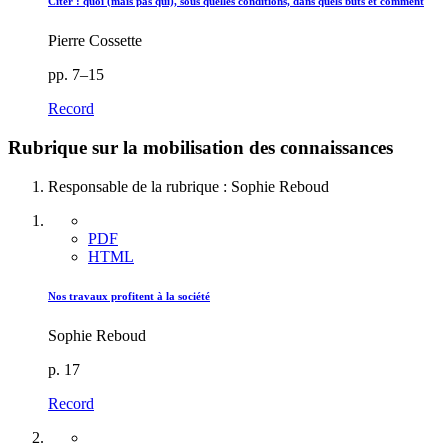
Citer : quoi (mais pas qui), sous quelles conditions, dans quels buts et comment
Pierre Cossette
pp. 7–15
Record
Rubrique sur la mobilisation des connaissances
Responsable de la rubrique : Sophie Reboud
PDF
HTML
Nos travaux profitent à la société
Sophie Reboud
p. 17
Record