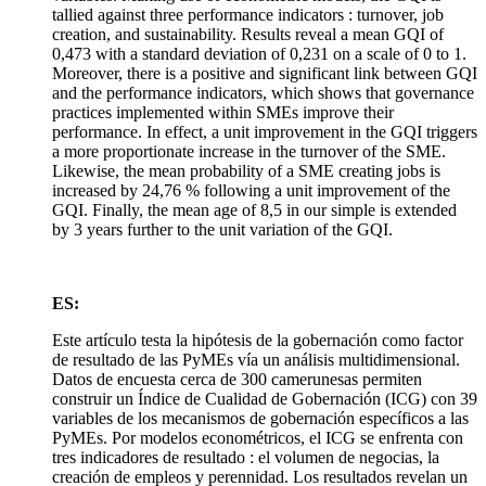
tallied against three performance indicators : turnover, job
creation, and sustainability. Results reveal a mean GQI of
0,473 with a standard deviation of 0,231 on a scale of 0 to 1.
Moreover, there is a positive and significant link between GQI
and the performance indicators, which shows that governance
practices implemented within SMEs improve their
performance. In effect, a unit improvement in the GQI triggers
a more proportionate increase in the turnover of the SME.
Likewise, the mean probability of a SME creating jobs is
increased by 24,76 % following a unit improvement of the
GQI. Finally, the mean age of 8,5 in our simple is extended
by 3 years further to the unit variation of the GQI.
ES:
Este artículo testa la hipótesis de la gobernación como factor
de resultado de las PyMEs vía un análisis multidimensional.
Datos de encuesta cerca de 300 camerunesas permiten
construir un Índice de Cualidad de Gobernación (ICG) con 39
variables de los mecanismos de gobernación específicos a las
PyMEs. Por modelos econométricos, el ICG se enfrenta con
tres indicadores de resultado : el volumen de negocias, la
creación de empleos y perennidad. Los resultados revelan un