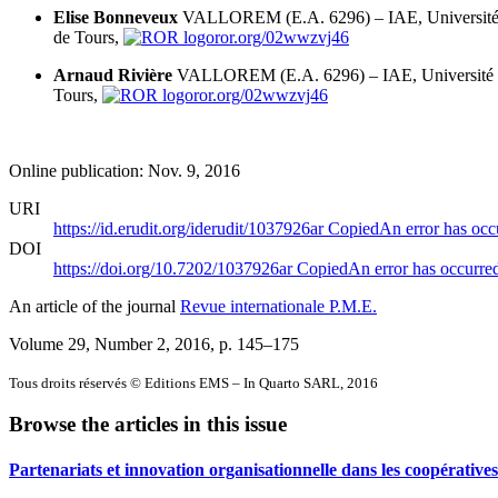
Elise Bonneveux
VALLOREM (E.A. 6296) – IAE, Université Fr
de Tours,
ror.org/02wwzvj46
Arnaud Rivière
VALLOREM (E.A. 6296) – IAE, Université Fra
Tours,
ror.org/02wwzvj46
Online publication: Nov. 9, 2016
URI
https://id.erudit.org/iderudit/1037926ar
Copied
An error has occ
DOI
https://doi.org/10.7202/1037926ar
Copied
An error has occurre
An article of the journal
Revue internationale P.M.E.
Volume 29, Number 2, 2016
, p. 145–175
Tous droits réservés © Editions EMS – In Quarto SARL, 2016
Browse the articles in this issue
Partenariats et innovation organisationnelle dans les coopératives 