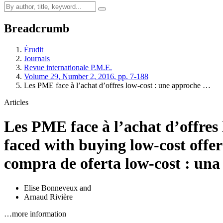
Breadcrumb
Érudit
Journals
Revue internationale P.M.E.
Volume 29, Number 2, 2016, pp. 7-188
Les PME face à l’achat d’offres low-cost : une approche …
Articles
Les PME face à l’achat d’offres 
faced with buying low-cost offe
compra de oferta low-cost : una
Elise Bonneveux
and
Arnaud Rivière
…more information