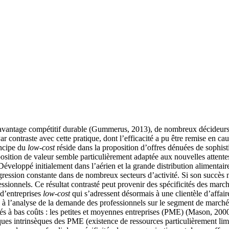
un avantage compétitif durable (Gummerus, 2013), de nombreux décideurs 
Par contraste avec cette pratique, dont l’efficacité a pu être remise en
incipe du
low-cost
réside dans la proposition d’offres dénuées de sophist
sition de valeur semble particulièrement adaptée aux nouvelles attent
eloppé initialement dans l’aérien et la grande distribution alimentair
ssion constante dans de nombreux secteurs d’activité. Si son succès ne 
ssionnels. Ce résultat contrasté peut provenir des spécificités des march
 d’entreprises
low-cost
qui s’adressent désormais à une clientèle d’affair
lée à l’analyse de la demande des professionnels sur le segment de march
és à bas coûts : les petites et moyennes entreprises (PME) (Mason, 2000,
tiques intrinsèques des PME (existence de ressources particulièrement lim