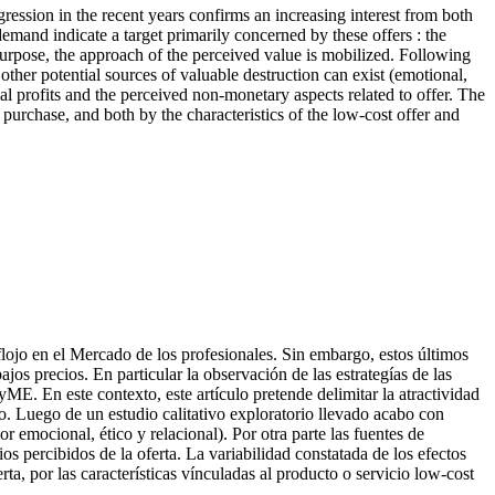
ession in the recent years confirms an increasing interest from both
f demand indicate a target primarily concerned by these offers : the
t purpose, the approach of the perceived value is mobilized. Following
ther potential sources of valuable destruction can exist (emotional,
al profits and the perceived non-monetary aspects related to offer. The
purchase, and both by the characteristics of the low-cost offer and
lojo en el Mercado de los profesionales. Sin embargo, estos últimos
ajos precios. En particular la observación de las estrategías de las
yME. En este contexto, este artículo pretende delimitar la atractividad
do. Luego de un estudio calitativo exploratorio llevado acabo con
 emocional, ético y relacional). Por otra parte las fuentes de
s percibidos de la oferta. La variabilidad constatada de los efectos
ta, por las características vínculadas al producto o servicio low-cost