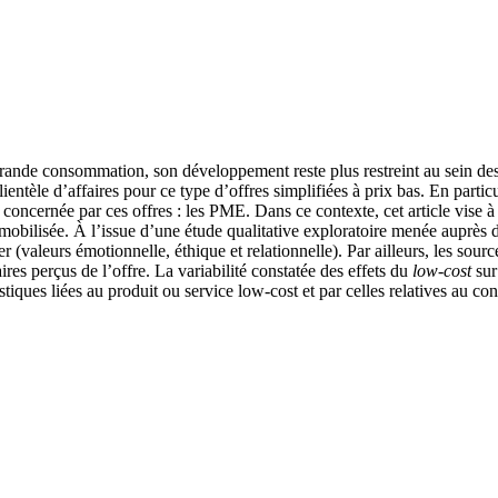
rande consommation, son développement reste plus restreint au sein des 
ientèle d’affaires pour ce type d’offres simplifiées à prix bas. En particu
concernée par ces offres : les PME. Dans ce contexte, cet article vise à 
mobilisée. À l’issue d’une étude qualitative exploratoire menée auprès d
r (valeurs émotionnelle, éthique et relationnelle). Par ailleurs, les sour
es perçus de l’offre. La variabilité constatée des effets du
low-cost
sur
istiques liées au produit ou service low-cost et par celles relatives au c