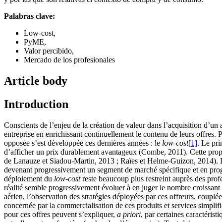
Palabras clave:
Low-cost,
PyME,
Valor percibido,
Mercado de los profesionales
Article body
Introduction
Conscients de l’enjeu de la création de valeur dans l’acquisition d’
entreprise en enrichissant continuellement le contenu de leurs offres. 
opposée s’est développée ces dernières années : le
low-cost
[1]
. Le pr
d’afficher un prix durablement avantageux (Combe, 2011). Cette propo
de Lanauze et Siadou-Martin, 2013 ; Raïes et Helme-Guizon, 2014). Dév
devenant progressivement un segment de marché spécifique et en progre
déploiement du
low-cost
reste beaucoup plus restreint auprès des profe
réalité semble progressivement évoluer à en juger le nombre croissant
aérien, l’observation des stratégies déployées par ces offreurs, coup
concernée par la commercialisation de ces produits et services simplifi
pour ces offres peuvent s’expliquer,
a priori
, par certaines caractéris