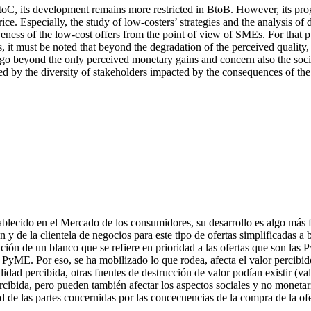
toC, its development remains more restricted in BtoB. However, its progr
price. Especially, the study of low-costers’ strategies and the analysis o
ctiveness of the low-cost offers from the point of view of SMEs. For tha
it must be noted that beyond the degradation of the perceived quality, o
n go beyond the only perceived monetary gains and concern also the soci
ned by the diversity of stakeholders impacted by the consequences of the 
blecido en el Mercado de los consumidores, su desarrollo es algo más f
 y de la clientela de negocios para este tipo de ofertas simplificadas a b
ión de un blanco que se refiere en prioridad a las ofertas que son las P
es PyME. Por eso, se ha mobilizado lo que rodea, afecta el valor percibi
ad percibida, otras fuentes de destrucción de valor podían existir (valor
cibida, pero pueden también afectar los aspectos sociales y no monetario
d de las partes concernidas por las concecuencias de la compra de la ofer