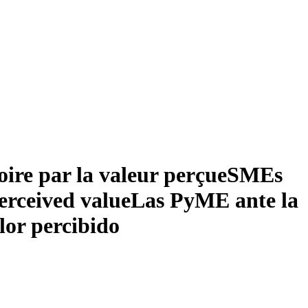
oire par la valeur perçue
SMEs
erceived value
Las PyME ante la
lor percibido