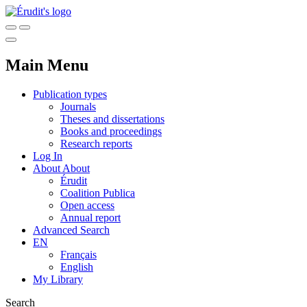
Main Menu
Publication types
Journals
Theses and dissertations
Books and proceedings
Research reports
Log In
About
About
Érudit
Coalition Publica
Open access
Annual report
Advanced Search
EN
Français
English
My Library
Search