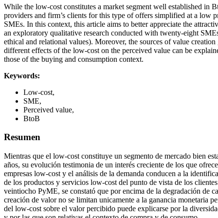
While the low-cost constitutes a market segment well established in B
providers and firm’s clients for this type of offers simplified at a low 
SMEs. In this context, this article aims to better appreciate the attra
an exploratory qualitative research conducted with twenty-eight SMEs, 
ethical and relational values). Moreover, the sources of value creatio
different effects of the low-cost on the perceived value can be explai
those of the buying and consumption context.
Keywords:
Low-cost,
SME,
Perceived value,
BtoB
Resumen
Mientras que el low-cost constituye un segmento de mercado bien esta
años, su evolución testimonia de un interés creciente de los que ofrecen
empresas low-cost y el análisis de la demanda conducen a la identificac
de los productos y servicios low-cost del punto de vista de los client
veintiocho PyME, se constató que por encima de la degradación de calid
creación de valor no se limitan unicamente a la ganancia monetaria per
del low-cost sobre el valor percibido puede explicarse por la diversida
y por las que son relativas el contexto de compra y de consumo.