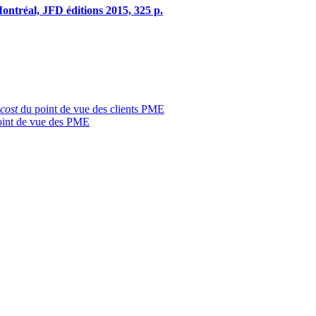
ontréal, JFD éditions 2015, 325 p.
cost
du point de vue des clients PME
point de vue des PME