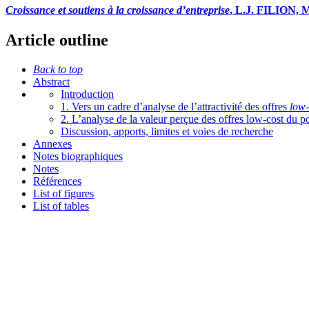
Croissance et soutiens à la croissance d’entreprise
, L.J. FILION, M
Article outline
Back to top
Abstract
Introduction
1. Vers un cadre d’analyse de l’attractivité des offres
low-
2. L’analyse de la valeur perçue des offres low-cost du 
Discussion, apports, limites et voies de recherche
Annexes
Notes biographiques
Notes
Références
List of figures
List of tables