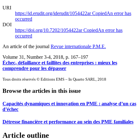
URI
https://id.erudit.org/iderudit/1054422ar
Copied
An error has
occurred
DOI
https://doi.org/10.7202/1054422ar
Copied
An error has
occurred
An article of the journal
Revue internationale P.M.E.
Volume 31, Number 3-4, 2018
, p. 167–197
Échec, défaillance et faillites des entreprises : mieux les
comprendre pour les dépasser
Tous droits réservés © Editions EMS – In Quarto SARL, 2018
Browse the articles in this issue
Capacités dynamiques et innovation en PME : analyse d’un cas
d’échec
Détresse financière et performance au sein des PME familiales
Article outline