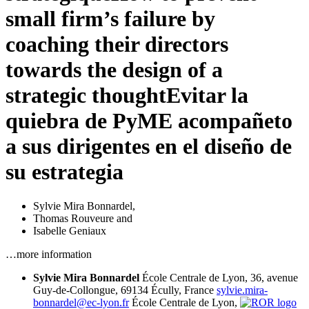
small firm’s failure by
coaching their directors
towards the design of a
strategic thought
Evitar la
quiebra de PyME acompañeto
a sus dirigentes en el diseño de
su estrategia
Sylvie Mira Bonnardel
,
Thomas Rouveure
and
Isabelle Geniaux
…more information
Sylvie Mira Bonnardel
École Centrale de Lyon, 36, avenue
Guy-de-Collongue, 69134
Écully
, France
sylvie.mira-
bonnardel@ec-lyon.fr
École Centrale de Lyon,