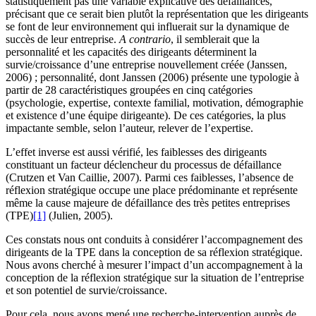
statistiquement pas une variable explicative des défaillances,
précisant que ce serait bien plutôt la représentation que les dirigeants
se font de leur environnement qui influerait sur la dynamique de
succès de leur entreprise.
A contrario
, il semblerait que la
personnalité et les capacités des dirigeants déterminent la
survie/croissance d’une entreprise nouvellement créée (Janssen,
2006) ; personnalité, dont Janssen (2006) présente une typologie à
partir de 28 caractéristiques groupées en cinq catégories
(psychologie, expertise, contexte familial, motivation, démographie
et existence d’une équipe dirigeante). De ces catégories, la plus
impactante semble, selon l’auteur, relever de l’expertise.
L’effet inverse est aussi vérifié, les faiblesses des dirigeants
constituant un facteur déclencheur du processus de défaillance
(Crutzen et Van Caillie, 2007). Parmi ces faiblesses, l’absence de
réflexion stratégique occupe une place prédominante et représente
même la cause majeure de défaillance des très petites entreprises
(TPE)
[1]
(Julien, 2005).
Ces constats nous ont conduits à considérer l’accompagnement des
dirigeants de la TPE dans la conception de sa réflexion stratégique.
Nous avons cherché à mesurer l’impact d’un accompagnement à la
conception de la réflexion stratégique sur la situation de l’entreprise
et son potentiel de survie/croissance.
Pour cela, nous avons mené une recherche-intervention auprès de