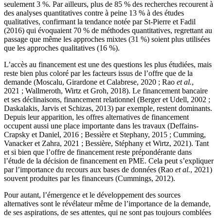
seulement 3 %. Par ailleurs, plus de 85 % des recherches recourent à
des analyses quantitatives contre à peine 13 % à des études
qualitatives, confirmant la tendance notée par St-Pierre et Fadil
(2016) qui évoquaient 70 % de méthodes quantitatives, regrettant au
passage que même les approches mixtes (31 %) soient plus utilisées
que les approches qualitatives (16 %).
L’accès au financement est une des questions les plus étudiées, mais
reste bien plus coloré par les facteurs issus de l’offre que de la
demande (Moscalu, Girardone et Calabrese, 2020 ; Rao
et al.
,
2021 ; Wallmeroth, Wirtz et Groh, 2018). Le financement bancaire
et ses déclinaisons, financement relationnel (Berger et Udell, 2002 ;
Daskalakis, Jarvis et Schizas
,
2013) par exemple, restent dominants.
Depuis leur apparition, les offres alternatives de financement
occupent aussi une place importante dans les travaux (Deffains-
Crapsky et Daniel, 2016 ; Bessière et Stephany, 2015 ; Cumming,
Vanacker et Zahra, 2021 ; Bessière, Stéphany et Wirtz, 2021). Tant
et si bien que l’offre de financement reste prépondérante dans
l’étude de la décision de financement en PME. Cela peut s’expliquer
par l’importance du recours aux bases de données (Rao
et al.
, 2021)
souvent produites par les financeurs (Cummings, 2012).
Pour autant, l’émergence et le développement des sources
alternatives sont le révélateur même de l’importance de la demande,
de ses aspirations, de ses attentes, qui ne sont pas toujours comblées