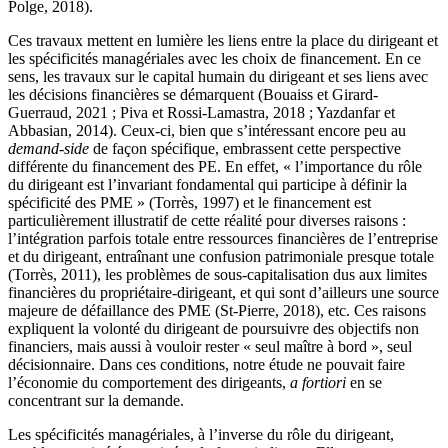
Polge, 2018).
Ces travaux mettent en lumière les liens entre la place du dirigeant et
les spécificités managériales avec les choix de financement. En ce
sens, les travaux sur le capital humain du dirigeant et ses liens avec
les décisions financières se démarquent (Bouaiss et Girard-
Guerraud, 2021 ; Piva et Rossi-Lamastra, 2018 ; Yazdanfar et
Abbasian, 2014). Ceux-ci, bien que s’intéressant encore peu au
demand-side
de façon spécifique, embrassent cette perspective
différente du financement des PE. En effet, « l’importance du rôle
du dirigeant est l’invariant fondamental qui participe à définir la
spécificité des PME » (Torrès, 1997) et le financement est
particulièrement illustratif de cette réalité pour diverses raisons :
l’intégration parfois totale entre ressources financières de l’entreprise
et du dirigeant, entraînant une confusion patrimoniale presque totale
(Torrès, 2011), les problèmes de sous-capitalisation dus aux limites
financières du propriétaire-dirigeant, et qui sont d’ailleurs une source
majeure de défaillance des PME (St-Pierre, 2018), etc. Ces raisons
expliquent la volonté du dirigeant de poursuivre des objectifs non
financiers, mais aussi à vouloir rester « seul maître à bord », seul
décisionnaire. Dans ces conditions, notre étude ne pouvait faire
l’économie du comportement des dirigeants,
a fortiori
en se
concentrant sur la demande.
Les spécificités managériales, à l’inverse du rôle du dirigeant,