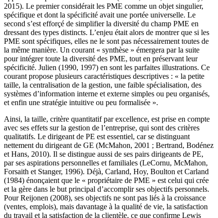
2015). Le premier considérait les PME comme un objet singulier,
spécifique et dont la spécificité avait une portée universelle. Le
second s’est efforçé de simplifier la diversité du champ PME en
dressant des types distincts. L’enjeu était alors de montrer que si les
PME sont spécifiques, elles ne le sont pas nécessairement toutes de
la même manière. Un courant « synthèse » émergera par la suite
pour intégrer toute la diversité des PME, tout en préservant leur
spécificité. Julien (1990, 1997) en sont les parfaites illustrations. Ce
courant propose plusieurs caractéristiques descriptives : « la petite
taille, la centralisation de la gestion, une faible spécialisation, des
systèmes d’information interne et externe simples ou peu organisés,
et enfin une stratégie intuitive ou peu formalisée ».
Ainsi, la taille, critère quantitatif par excellence, est prise en compte
avec ses effets sur la gestion de l’entreprise, qui sont des critères
qualitatifs. Le dirigeant de PE est essentiel, car se distinguant
nettement du dirigeant de GE (McMahon, 2001 ; Bertrand, Bodénez
et Hans, 2010). Il se distingue aussi de ses pairs dirigeants de PE,
par ses aspirations personnelles et familiales (LeCornu, McMahon,
Forsaith et Stanger, 1996). Déjà, Carland, Hoy, Boulton et Carland
(1984) énonçaient que le « propriétaire de PME » est celui qui crée
et la gère dans le but principal d’accomplir ses objectifs personnels.
Pour Reijonen (2008), ses objectifs ne sont pas liés à la croissance
(ventes, emplois), mais davantage à la qualité de vie, la satisfaction
du travail et la satisfaction de la clientèle, ce que confirme Lewis