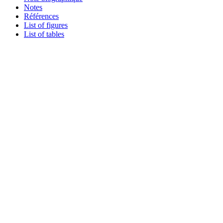
Notes
Références
List of figures
List of tables