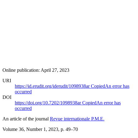
Online publication: April 27, 2023
URI
https://id.erudit.org/iderudit/1098938ar
Copied
An error has
occurred
DOI
https://doi.org/10.7202/1098938ar
Copied
An error has
occurred
An article of the journal
Revue internationale P.M.E.
Volume 36, Number 1, 2023
, p. 49–70