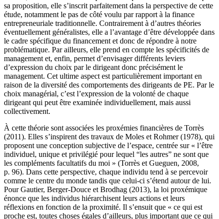
sa proposition, elle s’inscrit parfaitement dans la perspective de cette
étude, notamment le pas de côté voulu par rapport à la finance
entrepreneuriale traditionnelle. Contrairement à d’autres théories
éventuellement généralistes, elle a l’avantage d’être développée dans
le cadre spécifique du financement et donc de répondre à notre
problématique. Par ailleurs, elle prend en compte les spécificités de
management et, enfin, permet d’envisager différents leviers
d’expression du choix par le dirigeant donc précisément le
management. Cet ultime aspect est particulièrement important en
raison de la diversité des comportements des dirigeants de PE. Par le
choix managérial, c’est l’expression de la volonté de chaque
dirigeant qui peut être examinée individuellement, mais aussi
collectivement.
À cette théorie sont associées les proxémies financières de Torrès
(2011). Elles s’inspirent des travaux de Moles et Rohmer (1978), qui
proposent une conception subjective de l’espace, centrée sur « l’être
individuel, unique et privilégié pour lequel “les autres” ne sont que
les compléments facultatifs du moi » (Torrès et Gueguen, 2008,
p. 96). Dans cette perspective, chaque individu tend à se percevoir
comme le centre du monde tandis que celui-ci s’étend autour de lui.
Pour Gautier, Berger-Douce et Brodhag (2013), la loi proxémique
énonce que les individus hiérarchisent leurs actions et leurs
réflexions en fonction de la proximité. Il s’ensuit que « ce qui est
proche est, toutes choses égales d’ailleurs, plus important que ce qui