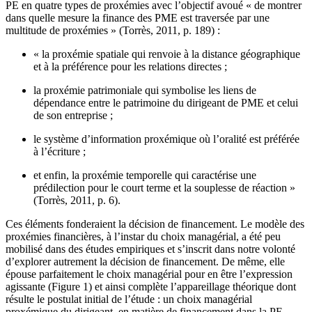
PE en quatre types de proxémies avec l’objectif avoué « de montrer
dans quelle mesure la finance des PME est traversée par une
multitude de proxémies » (Torrès, 2011, p. 189) :
« la proxémie spatiale qui renvoie à la distance géographique
et à la préférence pour les relations directes ;
la proxémie patrimoniale qui symbolise les liens de
dépendance entre le patrimoine du dirigeant de PME et celui
de son entreprise ;
le système d’information proxémique où l’oralité est préférée
à l’écriture ;
et enfin, la proxémie temporelle qui caractérise une
prédilection pour le court terme et la souplesse de réaction »
(Torrès, 2011, p. 6).
Ces éléments fonderaient la décision de financement. Le modèle des
proxémies financières, à l’instar du choix managérial, a été peu
mobilisé dans des études empiriques et s’inscrit dans notre volonté
d’explorer autrement la décision de financement. De même, elle
épouse parfaitement le choix managérial pour en être l’expression
agissante (Figure 1) et ainsi complète l’appareillage théorique dont
résulte le postulat initial de l’étude : un choix managérial
proxémique du dirigeant, en matière de financement dans la PE.