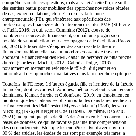
compréhension de ces questions, mais aussi et à cette fin, de sortir
des sentiers battus pour mobiliser des approches novatrices (études
de cas, expérimentations, etc.). En ce sens, la finance
entrepreneuriale (FE), qui s’intéresse aux spécificités des
problématiques financières de l’entrepreneur et des PME (St-Pierre
et Fadil, 2016) et qui, selon Cumming (2012), couvre de
nombreuses sources de financement, connaît une progression
notable de sa production pour accompagner cette évolution (Rao
et
al.
, 2021). Elle semble s’éloigner des axiomes de la théorie
financière traditionnelle avec un nombre croissant de travaux
abordant le financement des PME dans une perspective plus proche
du réel (Gardès et Machat, 2012 ; Calmé et Polge, 2018),
notamment en mettant en évidence le rôle du dirigeant et en
introduisant des approches qualitatives dans la recherche empirique.
Toutefois, la FE reste, à d’autres égards, fille et héritière de la théorie
financière, dont les cadres théoriques, méthodes et outils sont encore
dominants. Kumar, Sureka et Colombage (2019) en témoignent en
montrant que les citations les plus importantes dans la recherche sur
le financement des PME restent Myers et Majluf (1984), Jensen et
Meckling (1976) et Berger et Udell (1998). De même, Rao
et al.
(2021) indiquent que plus de 60 % des études en FE recourent à des
bases de données, ce qui ne favorise pas une fine compréhension
des comportements. Bien que les enquêtes suivent avec environ
30 % des articles, les études de cas sont par exemple très rares, à