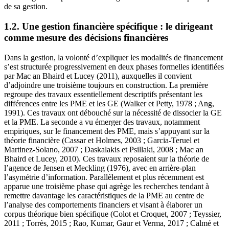
de sa gestion.
1.2. Une gestion financière spécifique : le dirigeant
comme mesure des décisions financières
Dans la gestion, la volonté d’expliquer les modalités de financement
s’est structurée progressivement en deux phases formelles identifiées
par Mac an Bhaird et Lucey (2011), auxquelles il convient
d’adjoindre une troisième toujours en construction. La première
regroupe des travaux essentiellement descriptifs présentant les
différences entre les PME et les GE (Walker et Petty, 1978 ; Ang,
1991). Ces travaux ont débouché sur la nécessité de dissocier la GE
et la PME. La seconde a vu émerger des travaux, notamment
empiriques, sur le financement des PME, mais s’appuyant sur la
théorie financière (Cassar et Holmes, 2003 ; Garcia-Teruel et
Martinez-Solano, 2007 ; Daskalakis et Psillaki, 2008 ; Mac an
Bhaird et Lucey, 2010). Ces travaux reposaient sur la théorie de
l’agence de Jensen et Meckling (1976), avec en arrière-plan
l’asymétrie d’information. Parallèlement et plus récemment est
apparue une troisième phase qui agrège les recherches tendant à
remettre davantage les caractéristiques de la PME au centre de
l’analyse des comportements financiers et visant à élaborer un
corpus théorique bien spécifique (Colot et Croquet, 2007 ; Teyssier,
2011 ; Torrès, 2015 ; Rao, Kumar, Gaur et Verma, 2017 ; Calmé et