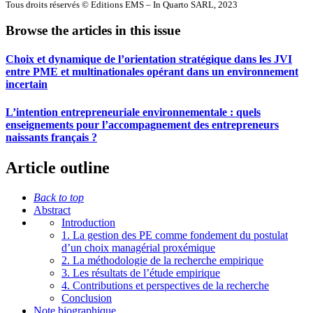
Tous droits réservés © Editions EMS – In Quarto SARL, 2023
Browse the articles in this issue
Choix et dynamique de l’orientation stratégique dans les JVI
entre PME et multinationales opérant dans un environnement
incertain
L’intention entrepreneuriale environnementale : quels
enseignements pour l’accompagnement des entrepreneurs
naissants français ?
Article outline
Back to top
Abstract
Introduction
1. La gestion des PE comme fondement du postulat
d’un choix managérial proxémique
2. La méthodologie de la recherche empirique
3. Les résultats de l’étude empirique
4. Contributions et perspectives de la recherche
Conclusion
Note biographique