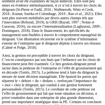
semblent avoir été examinées de façon indirecte. Elles sont peu
mises en évidence intrinsèquement, si ce n’est à travers les choix du
dirigeant (St-Pierre et Fadil, 2016 ; Wallmeroth, Wirtz et Groh,
2018 ; Kumar, Sureka et Colombage, 2019 ; Rao
et al.,
2021). Elles
sont plus souvent mobilisées par divers autres champs tels que
l’innovation (Reboud, 2019), la GRH (Bayad, 1997 ; Nolan et
Garavan, 2016), ou encore l’internationalisation (Laghzaoui, 2009 ;
Dominguez, 2018). Dans le financement, les spécificités du
management sont étudiées à travers le comportement managérial du
dirigeant. Une illustration récurrente est le système d’information
externe de l’entreprise que le dirigeant déploie à travers ses réseaux
(Calmé et Polge, 2018).
Ainsi, la gestion est perceptible à travers les choix du dirigeant.
C’est en conséquence par son biais que l’influence sur les choix de
financement peut être examinée. Ce lien gestion-dirigeant prend
racine dans la petitesse de l’entreprise et l’effet de grossissement qui
en découle (Torrès, 2015). La petitesse tend à faire du dirigeant la
mesure de toute décision managériale. Elle épaissit les parois qui
séparent le « dehors » du « dedans », renforçant l’importance du
« moi » chez le dirigeant, qui conduit à une gestion fortement
personnalisée (Torrès, 2015). Le corollaire de cette petitesse est
l’effet de grossissement qui fait que toute situation ou décision,
a
priori
routinière dans une entreprise de plus grande dimension,
prend une importance stratégique dans la PE. Certains en concluent