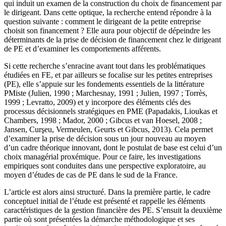
qui induit un examen de la construction du choix de financement par
le dirigeant. Dans cette optique, la recherche entend répondre à la
question suivante : comment le dirigeant de la petite entreprise
choisit son financement ? Elle aura pour objectif de dépeindre les
déterminants de la prise de décision de financement chez le dirigeant
de PE et d’examiner les comportements afférents.
Si cette recherche s’enracine avant tout dans les problématiques
étudiées en FE, et par ailleurs se focalise sur les petites entreprises
(PE), elle s’appuie sur les fondements essentiels de la littérature
PMiste (Julien, 1990 ; Marchesnay, 1991 ; Julien, 1997 ; Torrès,
1999 ; Levratto, 2009) et y incorpore des éléments clés des
processus décisionnels stratégiques en PME (Papadakis, Lioukas et
Chambers
,
1998 ; Mador, 2000 ; Gibcus et van Hoesel, 2008 ;
Jansen, Curşeu, Vermeulen, Geurts et Gibcus, 2013). Cela permet
d’examiner la prise de décision sous un jour nouveau au moyen
d’un cadre théorique innovant, dont le postulat de base est celui d’un
choix managérial proxémique. Pour ce faire, les investigations
empiriques sont conduites dans une perspective exploratoire, au
moyen d’études de cas de PE dans le sud de la France.
L’article est alors ainsi structuré. Dans la première partie, le cadre
conceptuel initial de l’étude est présenté et rappelle les éléments
caractéristiques de la gestion financière des PE. S’ensuit la deuxième
partie où sont présentées la démarche méthodologique et ses