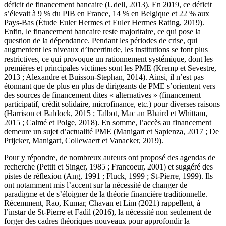
déficit de financement bancaire (Udell, 2013). En 2019, ce déficit
s’élevait à 9 % du PIB en France, 14 % en Belgique et 22 % aux
Pays-Bas (Étude Euler Hermes et Euler Hermes Rating, 2019).
Enfin, le financement bancaire reste majoritaire, ce qui pose la
question de la dépendance. Pendant les périodes de crise, qui
augmentent les niveaux d’incertitude, les institutions se font plus
restrictives, ce qui provoque un rationnement systémique, dont les
premières et principales victimes sont les PME (Kremp et Sevestre,
2013 ; Alexandre et Buisson-Stephan, 2014). Ainsi, il n’est pas
étonnant que de plus en plus de dirigeants de PME s’orientent vers
des sources de financement dites « alternatives » (financement
participatif, crédit solidaire, microfinance, etc.) pour diverses raisons
(Harrison et Baldock, 2015 ; Talbot, Mac an Bhaird et Whittam,
2015 ; Calmé et Polge, 2018). En somme, l’accès au financement
demeure un sujet d’actualité PME (Manigart et Sapienza, 2017 ; De
Prijcker, Manigart, Collewaert et Vanacker, 2019).
Pour y répondre, de nombreux auteurs ont proposé des agendas de
recherche (Pettit et Singer, 1985 ; Francoeur, 2001) et suggéré des
pistes de réflexion (Ang, 1991 ; Fluck, 1999 ; St-Pierre, 1999). Ils
ont notamment mis l’accent sur la nécessité de changer de
paradigme et de s’éloigner de la théorie financière traditionnelle.
Récemment, Rao, Kumar, Chavan et Lim (2021) rappellent, à
l’instar de St-Pierre et Fadil (2016), la nécessité non seulement de
forger des cadres théoriques nouveaux pour approfondir la