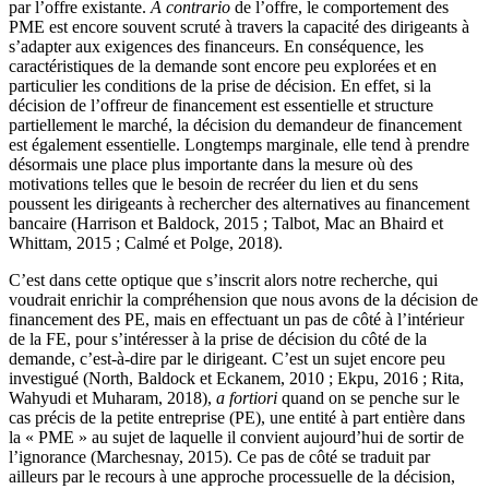
par l’offre existante.
A contrario
de l’offre, le comportement des
PME est encore souvent scruté à travers la capacité des dirigeants à
s’adapter aux exigences des financeurs. En conséquence, les
caractéristiques de la demande sont encore peu explorées et en
particulier les conditions de la prise de décision. En effet, si la
décision de l’offreur de financement est essentielle et structure
partiellement le marché, la décision du demandeur de financement
est également essentielle. Longtemps marginale, elle tend à prendre
désormais une place plus importante dans la mesure où des
motivations telles que le besoin de recréer du lien et du sens
poussent les dirigeants à rechercher des alternatives au financement
bancaire (Harrison et Baldock, 2015 ; Talbot, Mac an Bhaird et
Whittam, 2015 ; Calmé et Polge, 2018).
C’est dans cette optique que s’inscrit alors notre recherche, qui
voudrait enrichir la compréhension que nous avons de la décision de
financement des PE, mais en effectuant un pas de côté à l’intérieur
de la FE, pour s’intéresser à la prise de décision du côté de la
demande, c’est-à-dire par le dirigeant. C’est un sujet encore peu
investigué (North, Baldock et Eckanem, 2010 ; Ekpu, 2016 ; Rita,
Wahyudi et Muharam, 2018),
a fortiori
quand on se penche sur le
cas précis de la petite entreprise (PE), une entité à part entière dans
la « PME » au sujet de laquelle il convient aujourd’hui de sortir de
l’ignorance (Marchesnay, 2015). Ce pas de côté se traduit par
ailleurs par le recours à une approche processuelle de la décision,