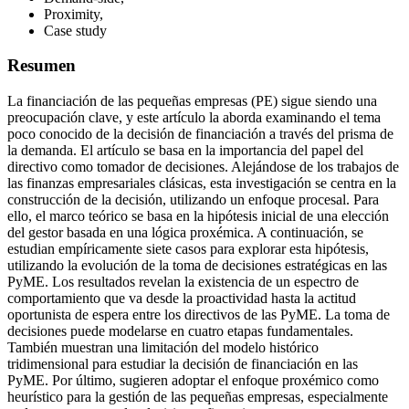
Proximity,
Case study
Resumen
La financiación de las pequeñas empresas (PE) sigue siendo una
preocupación clave, y este artículo la aborda examinando el tema
poco conocido de la decisión de financiación a través del prisma de
la demanda. El artículo se basa en la importancia del papel del
directivo como tomador de decisiones. Alejándose de los trabajos de
las finanzas empresariales clásicas, esta investigación se centra en la
construcción de la decisión, utilizando un enfoque procesal. Para
ello, el marco teórico se basa en la hipótesis inicial de una elección
del gestor basada en una lógica proxémica. A continuación, se
estudian empíricamente siete casos para explorar esta hipótesis,
utilizando la evolución de la toma de decisiones estratégicas en las
PyME. Los resultados revelan la existencia de un espectro de
comportamiento que va desde la proactividad hasta la actitud
oportunista de espera entre los directivos de las PyME. La toma de
decisiones puede modelarse en cuatro etapas fundamentales.
También muestran una limitación del modelo histórico
tridimensional para estudiar la decisión de financiación en las
PyME. Por último, sugieren adoptar el enfoque proxémico como
heurístico para la gestión de las pequeñas empresas, especialmente