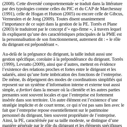
(2008). Cette diversité comportementale se traduit dans la littérature
par des typologies comme celles du PIC et du CAP de Marchesnay
(1991), celle de Hogan et Hutson (2005) ou encore celle de Gibcus,
Vermeulen et de Jong (2009). Toutes disent unanimement
l’importance de ce sujet dans la gestion de la PE. Torrès et Plane
(2003) le traduiront par le concept d’« ego-firme », à travers lequel
ils expliquent qu’une des caractéristiques principales de la PME est
la personnalisation de son fonctionnement, autrement dit : « le rôle
du dirigeant est prépondérant ».
Au-delà de la prégnance du dirigeant, la taille induit aussi une
gestion spécifique, corolaire à la prépondérance du dirigeant. Torrès
(1999), Levratto (2009), ainsi que d’autres, mettent en évidence
l’existence des relations proches et fortes entre le dirigeant et les
salariés, ainsi qu’une forte imbrication des fonctions de l’entreprise.
De même, ils dépeignent des modes de coordinations simplifiés qui
reposent sur un système d’information interne et externe tout aussi
simple,
a fortiori
dans la mesure où la clientèle et les autres parties
prenantes sont souvent locales et que l’entreprise est fortement
insérée dans son territoire. Un autre élément est l’existence d’une
stratégie implicite et de court terme, ce qui n’est pas sans lien avec le
fait que l’entreprise repose essentiellement sur le patrimoine
personnel du dirigeant, bien souvent propriétaire de l’entreprise.
Ainsi, la PE, caractérisée par sa taille modeste, se distingue d’une
manière générale par le rôle du dirigeant et les éléments spécifiques