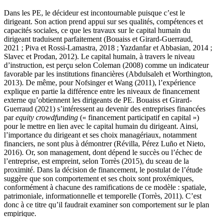
Dans les PE, le décideur est incontournable puisque c’est le
dirigeant. Son action prend appui sur ses qualités, compétences et
capacités sociales, ce que les travaux sur le capital humain du
dirigeant traduisent parfaitement (Bouaiss et Girard-Guerraud,
2021 ; Piva et Rossi-Lamastra, 2018 ; Yazdanfar et Abbasian, 2014 ;
Slavec et Prodan, 2012). Le capital humain, à travers le niveau
d’instruction, est perçu selon Coleman (2008) comme un indicateur
favorable par les institutions financières (Abdulsaleh et Worthington,
2013). De même, pour Nofsinger et Wang (2011), l’expérience
explique en partie la différence entre les niveaux de financement
externe qu’obtiennent les dirigeants de PE. Bouaiss et Girard-
Guerraud (2021) s’intéressent au devenir des entreprises financées
par
equity crowdfunding
(« financement participatif en capital »)
pour le mettre en lien avec le capital humain du dirigeant. Ainsi,
l’importance du dirigeant et ses choix managériaux, notamment
financiers, ne sont plus à démontrer (Révilla, Pérez Luño et Nieto,
2016). Or, son management, dont dépend le succès ou l’échec de
l’entreprise, est empreint, selon Torrès (2015), du sceau de la
proximité. Dans la décision de financement, le postulat de l’étude
suggère que son comportement et ses choix sont proxémiques,
conformément à chacune des ramifications de ce modèle : spatiale,
patrimoniale, informationnelle et temporelle (Torrès, 2011). C’est
donc à ce titre qu’il faudrait examiner son comportement sur le plan
empirique.