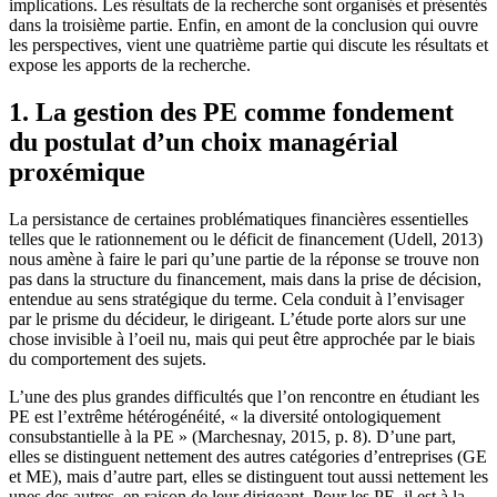
implications. Les résultats de la recherche sont organisés et présentés
dans la troisième partie. Enfin, en amont de la conclusion qui ouvre
les perspectives, vient une quatrième partie qui discute les résultats et
expose les apports de la recherche.
1. La gestion des PE comme fondement
du postulat d’un choix managérial
proxémique
La persistance de certaines problématiques financières essentielles
telles que le rationnement ou le déficit de financement (Udell, 2013)
nous amène à faire le pari qu’une partie de la réponse se trouve non
pas dans la structure du financement, mais dans la prise de décision,
entendue au sens stratégique du terme. Cela conduit à l’envisager
par le prisme du décideur, le dirigeant. L’étude porte alors sur une
chose invisible à l’oeil nu, mais qui peut être approchée par le biais
du comportement des sujets.
L’une des plus grandes difficultés que l’on rencontre en étudiant les
PE est l’extrême hétérogénéité, « la diversité ontologiquement
consubstantielle à la PE » (Marchesnay, 2015, p. 8). D’une part,
elles se distinguent nettement des autres catégories d’entreprises (GE
et ME), mais d’autre part, elles se distinguent tout aussi nettement les
unes des autres, en raison de leur dirigeant. Pour les PE, il est à la