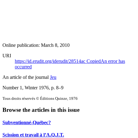
Online publication: March 8, 2010
URI
https://id.erudit.org/iderudit/28514ac
Copied
An error has
occurred
An article of the journal
Jeu
Number 1, Winter 1976
, p. 8–9
Tous droits réservés © Éditions Quinze, 1976
Browse the articles in this issue
Subventionné-Québec?
Scission et travail à l’A.Q.J.T.