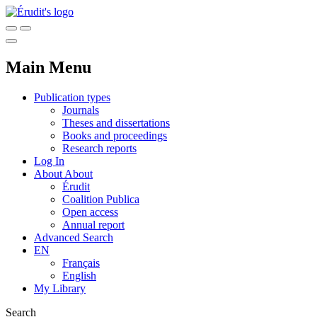
Main Menu
Publication types
Journals
Theses and dissertations
Books and proceedings
Research reports
Log In
About
About
Érudit
Coalition Publica
Open access
Annual report
Advanced Search
EN
Français
English
My Library
Search