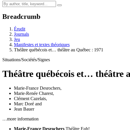
Breadcrumb
Érudit
Journals
Jeu
Manifestes et textes théoriques
Théâtre québécois et… théâtre au Québec : 1971
Situations/Sociétés/Signes
Théâtre québécois et… théâtre 
Marie-France Desrochers
,
Marie-Renée Charest
,
Clément Cazelais
,
Marc Doré
and
Jean Bauer
…more information
Marie-France Desrochers
Théâtre Euh!