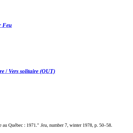
r Feu
re
/
Vers solitaire (OUT)
re au Québec : 1971."
Jeu
, number 7, winter 1978, p. 50–58.