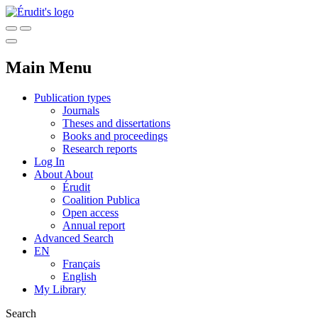
Main Menu
Publication types
Journals
Theses and dissertations
Books and proceedings
Research reports
Log In
About
About
Érudit
Coalition Publica
Open access
Annual report
Advanced Search
EN
Français
English
My Library
Search