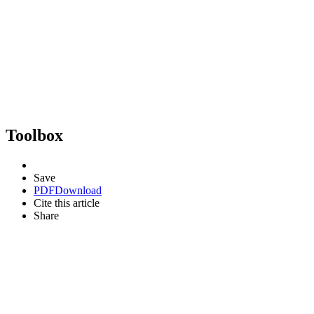
Toolbox
Save
PDF
Download
Cite this article
Share