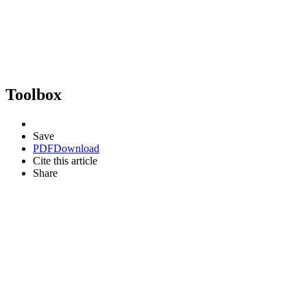
Toolbox
Save
PDF
Download
Cite this article
Share