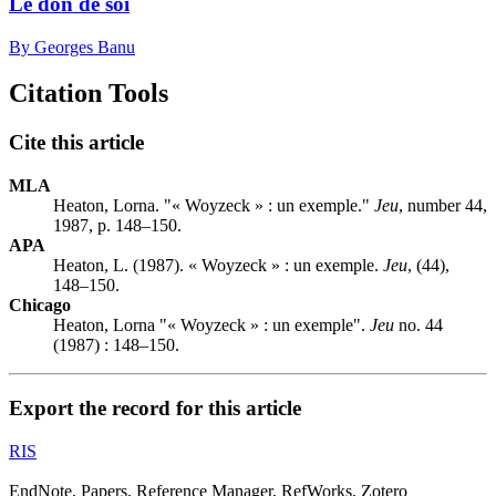
Le don de soi
By Georges Banu
Citation Tools
Cite this article
MLA
Heaton, Lorna. "« Woyzeck » : un exemple."
Jeu
, number 44,
1987, p. 148–150.
APA
Heaton, L. (1987). « Woyzeck » : un exemple.
Jeu
, (44),
148–150.
Chicago
Heaton, Lorna "« Woyzeck » : un exemple".
Jeu
no. 44
(1987) : 148–150.
Export the record for this article
RIS
EndNote, Papers, Reference Manager, RefWorks, Zotero