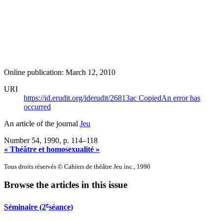
Online publication: March 12, 2010
URI
https://id.erudit.org/iderudit/26813ac
Copied
An error has
occurred
An article of the journal
Jeu
Number 54, 1990
, p. 114–118
« Théâtre et homosexualité »
Tous droits réservés © Cahiers de théâtre Jeu inc., 1990
Browse the articles in this issue
e
Séminaire (2
séance)