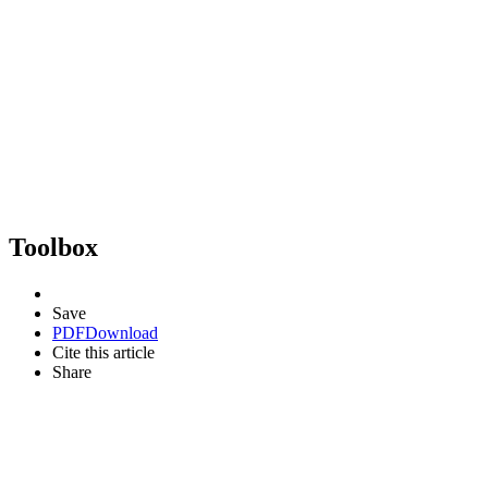
Toolbox
Save
PDF
Download
Cite this article
Share