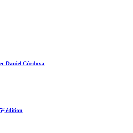
vec Daniel Córdova
e
5
édition