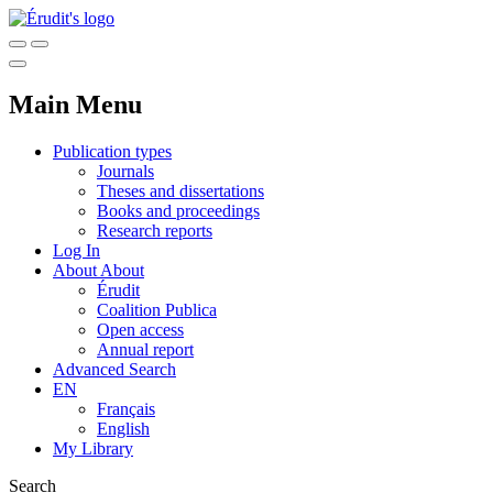
Main Menu
Publication types
Journals
Theses and dissertations
Books and proceedings
Research reports
Log In
About
About
Érudit
Coalition Publica
Open access
Annual report
Advanced Search
EN
Français
English
My Library
Search