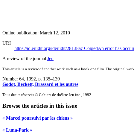
Online publication: March 12, 2010
URI
https://id.erudit.org/iderudit/28138ac
Copied
An error has occur
A review of the journal
Jeu
This article is a review of another work such as a book or a film. The original work
Number 64, 1992
, p. 135–139
Godot, Beckett, Brassard et les autres
Tous droits réservés © Cahiers de théâtre Jeu inc., 1992
Browse the articles in this issue
« Marcel poursuivi par les chiens »
« Luna-Park »