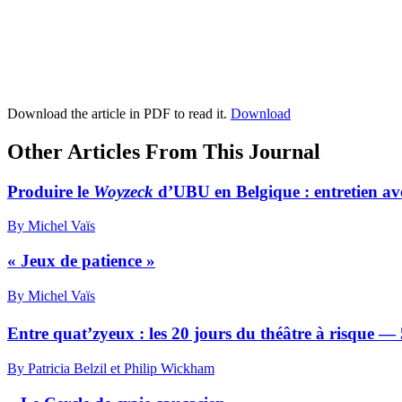
Download the article in PDF to read it.
Download
Other Articles From This Journal
Produire le
Woyzeck
d’UBU en Belgique : entretien a
By Michel Vaïs
« Jeux de patience »
By Michel Vaïs
Entre quat’zyeux : les 20 jours du théâtre à risque — 
By Patricia Belzil et Philip Wickham