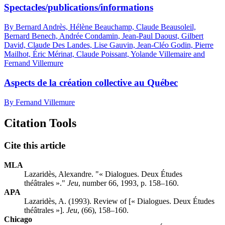
Spectacles/publications/informations
By Bernard Andrès, Hélène Beauchamp, Claude Beausoleil,
Bernard Benech, Andrée Condamin, Jean-Paul Daoust, Gilbert
David, Claude Des Landes, Lise Gauvin, Jean-Cléo Godin, Pierre
Mailhot, Éric Mérinat, Claude Poissant, Yolande Villemaire and
Fernand Villemure
Aspects de la création collective au Québec
By Fernand Villemure
Citation Tools
Cite this article
MLA
Lazaridès, Alexandre. "« Dialogues. Deux Études
théâtrales »."
Jeu
, number 66, 1993, p. 158–160.
APA
Lazaridès, A. (1993). Review of [« Dialogues. Deux Études
théâtrales »].
Jeu
, (66), 158–160.
Chicago