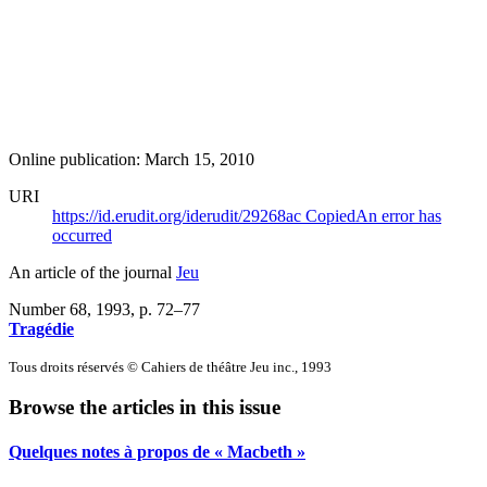
Online publication: March 15, 2010
URI
https://id.erudit.org/iderudit/29268ac
Copied
An error has
occurred
An article of the journal
Jeu
Number 68, 1993
, p. 72–77
Tragédie
Tous droits réservés © Cahiers de théâtre Jeu inc., 1993
Browse the articles in this issue
Quelques notes à propos de « Macbeth »