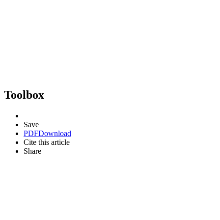
Toolbox
Save
PDF
Download
Cite this article
Share