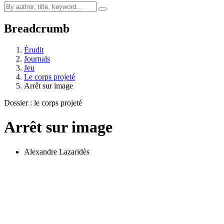
Breadcrumb
Érudit
Journals
Jeu
Le corps projeté
Arrêt sur image
Dossier : le corps projeté
Arrêt sur image
Alexandre Lazaridès