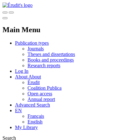
Main Menu
Publication types
Journals
Theses and dissertations
Books and proceedings
Research reports
Log In
About
About
Érudit
Coalition Publica
Open access
Annual report
Advanced Search
EN
Français
English
My Library
Search