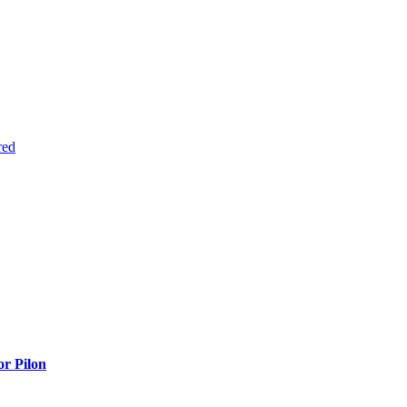
red
or Pilon