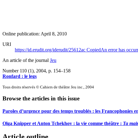
Online publication: April 8, 2010
URI
https://id.erudit.org/iderudit/25612ac
Copied
An error has occur
An article of the journal
Jeu
Number 110 (1), 2004
, p. 154–158
Ronfard : le legs
Tous droits réservés © Cahiers de théâtre Jeu inc., 2004
Browse the articles in this issue
Paroles d’urgence pour des temps troublés : les Francophonies 
Olga Knipper et Anton Tchekhov : la vie comme théâtre :
Ta mai
Article outline