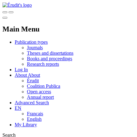
Main Menu
Publication types
Journals
Theses and dissertations
Books and proceedings
Research reports
Log In
About
About
Érudit
Coalition Publica
Open access
Annual report
Advanced Search
EN
Français
English
My Library
Search