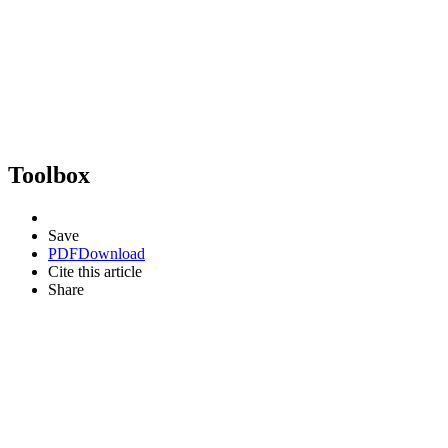
Toolbox
Save
PDF
Download
Cite this article
Share