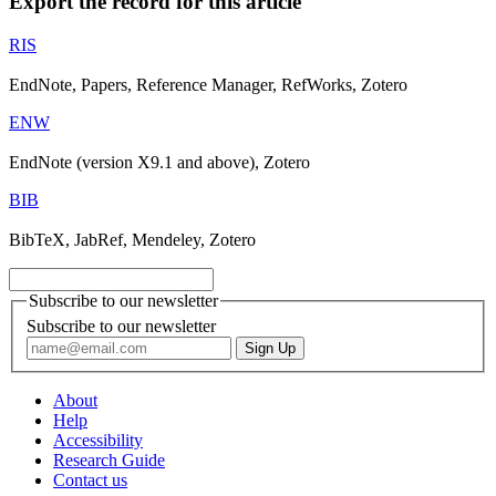
Export the record for this article
RIS
EndNote, Papers, Reference Manager, RefWorks, Zotero
ENW
EndNote (version X9.1 and above), Zotero
BIB
BibTeX, JabRef, Mendeley, Zotero
Subscribe to our newsletter
Subscribe to our newsletter
About
Help
Accessibility
Research Guide
Contact us